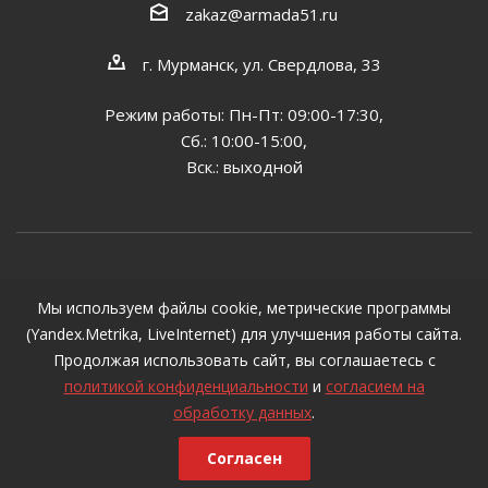
zakaz@armada51.ru
г. Мурманск, ул. Свердлова, 33
Режим работы: Пн-Пт: 09:00-17:30,
Сб.: 10:00-15:00,
Вск.: выходной
2026 © Все цены, указанные на сайте, предназначены
Мы используем файлы cookie, метрические программы
для ознакомления и не могут являться публичной
(Yandex.Metrika, LiveInternet) для улучшения работы сайта.
офертой, определяемой положениями ст. 437 ГК РФ
Продолжая использовать сайт, вы соглашаетесь с
политикой конфиденциальности
и
согласием на
обработку данных
.
Согласен