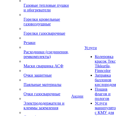
Газовые тепловые пушки
и обогреватели
Горелки кровельные
газовоздушные
Горелки газосварочные
Резаки
Услуги
Расходники (соединения,
ремкомплекты)
Колеровка
красок Текс
Маски сварщика АСФ
Tikkurila,
Finncolor
Очки защитные
Заправка
баллонов
Паяльные материалы
кислородом
Пошив
Очки газосварочные
флагов и
Акции
пологов
Электрододержатели и
Услуги
клеммы заземления
манипулято
с КМУ для