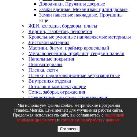
Доводчики. Пружины дверные
Замки врезные. Механизмы цилиндровые
Замки навесные накладные. Проушины
Еще
ЖБИ, колодцы, бордюры, плиты
Кирпич, газобетон, пенобетон
Кровельные рулонные наплавляемые материалы
Листовой материал
Мастики, битум, праймер кровельный
Металлочерепица, профлист, сендвич-панели
Напольные покрытия
Пиломатериалы
Пленка, скотч
Пленки пароизоляционные ветрозащитные
Внутренняя отделка
Потолок и комплектующие
Сетка, заборы, ограждения
Стеклоткани, текстиль строительный
Сухие строительные смеси, сетки штукатурные
Мы используем файлы cookie, метрические программы
Тепло-звукоизоляция
(Yandex.Metrika, LiveInternet) для улучшения работы сайта.
Теплоизоляция для труб
Продолжая использовать сайт, вы соглашаетесь с
политикой
Шифер, ЦСП
конфиденциальности
и
согласием на обработку данных
.
Оргстекло, полимеры, пластики
Согласен
Вентиляционное оборудование
Анемостаты, диффузоры