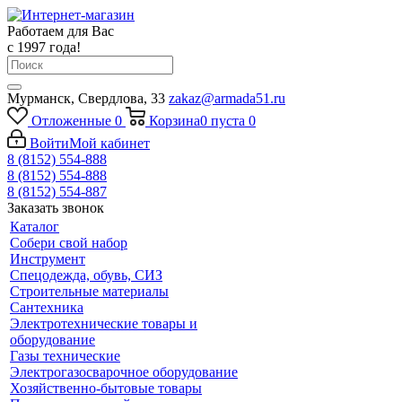
Работаем для Вас
с 1997 года!
Мурманск, Свердлова, 33
zakaz@armada51.ru
Отложенные
0
Корзина
0
пуста
0
Войти
Мой кабинет
8 (8152) 554-888
8 (8152) 554-888
8 (8152) 554-887
Заказать звонок
Каталог
Собери свой набор
Инструмент
Спецодежда, обувь, СИЗ
Строительные материалы
Сантехника
Электротехнические товары и
оборудование
Газы технические
Электрогазосварочное оборудование
Хозяйственно-бытовые товары