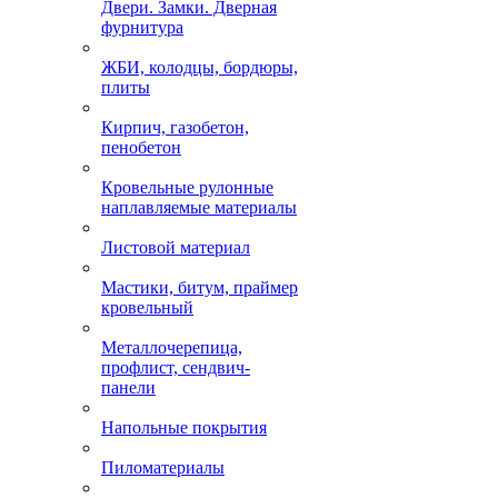
Двери. Замки. Дверная
фурнитура
ЖБИ, колодцы, бордюры,
плиты
Кирпич, газобетон,
пенобетон
Кровельные рулонные
наплавляемые материалы
Листовой материал
Мастики, битум, праймер
кровельный
Металлочерепица,
профлист, сендвич-
панели
Напольные покрытия
Пиломатериалы