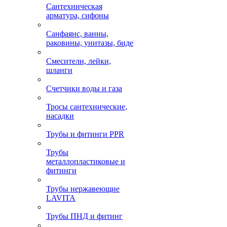
Сантехническая
арматура, сифоны
Санфаянс, ванны,
раковины, унитазы, биде
Смесители, лейки,
шланги
Счетчики воды и газа
Тросы сантехнические,
насадки
Трубы и фитинги PPR
Трубы
металлопластиковые и
фитинги
Трубы нержавеющие
LAVITA
Трубы ПНД и фитинг