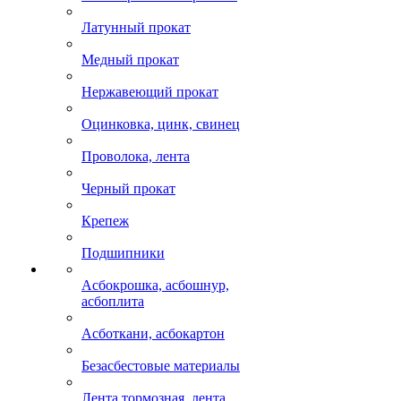
Латунный прокат
Медный прокат
Нержавеющий прокат
Оцинковка, цинк, свинец
Проволока, лента
Черный прокат
Крепеж
Подшипники
Асбокрошка, асбошнур,
асбоплита
Асботкани, асбокартон
Безасбестовые материалы
Лента тормозная, лента