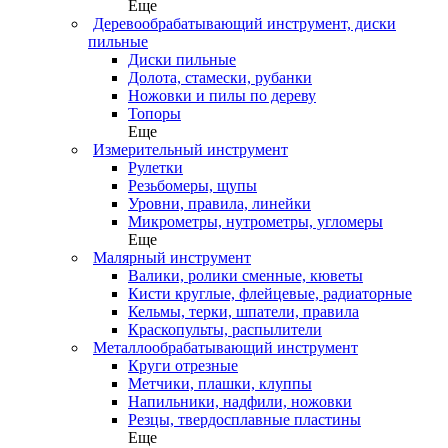
Еще
Деревообрабатывающий инструмент, диски
пильные
Диски пильные
Долота, стамески, рубанки
Ножовки и пилы по дереву
Топоры
Еще
Измерительный инструмент
Рулетки
Резьбомеры, щупы
Уровни, правила, линейки
Микрометры, нутрометры, угломеры
Еще
Малярный инструмент
Валики, ролики сменные, кюветы
Кисти круглые, флейцевые, радиаторные
Кельмы, терки, шпатели, правила
Краскопульты, распылители
Металлообрабатывающий инструмент
Круги отрезные
Метчики, плашки, клуппы
Напильники, надфили, ножовки
Резцы, твердосплавные пластины
Еще