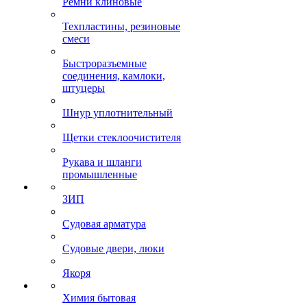
Ремни клиновые
Техпластины, резиновые
смеси
Быстроразъемные
соединения, камлоки,
штуцеры
Шнур уплотнительный
Щетки стеклоочистителя
Рукава и шланги
промышленные
ЗИП
Судовая арматура
Судовые двери, люки
Якоря
Химия бытовая