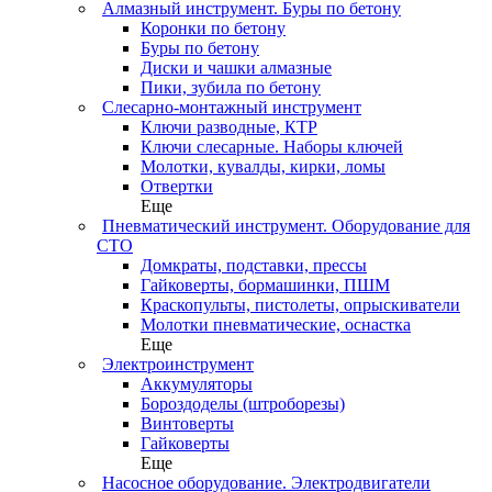
Алмазный инструмент. Буры по бетону
Коронки по бетону
Буры по бетону
Диски и чашки алмазные
Пики, зубила по бетону
Слесарно-монтажный инструмент
Ключи разводные, КТР
Ключи слесарные. Наборы ключей
Молотки, кувалды, кирки, ломы
Отвертки
Еще
Пневматический инструмент. Оборудование для
СТО
Домкраты, подставки, прессы
Гайковерты, бормашинки, ПШМ
Краскопульты, пистолеты, опрыскиватели
Молотки пневматические, оснастка
Еще
Электроинструмент
Аккумуляторы
Бороздоделы (штроборезы)
Винтоверты
Гайковерты
Еще
Насосное оборудование. Электродвигатели