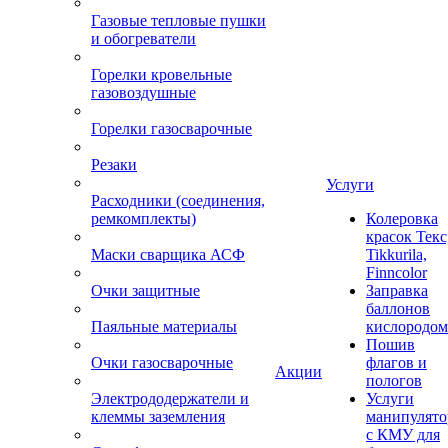
Газовые тепловые пушки
и обогреватели
Горелки кровельные
газовоздушные
Горелки газосварочные
Резаки
Услуги
Расходники (соединения,
ремкомплекты)
Колеровка
красок Текс
Маски сварщика АСФ
Tikkurila,
Finncolor
Очки защитные
Заправка
баллонов
Паяльные материалы
кислородом
Пошив
Очки газосварочные
флагов и
Акции
пологов
Электрододержатели и
Услуги
клеммы заземления
манипулято
с КМУ для