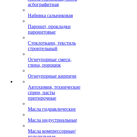
асбографитная
Набивка сальниковая
Паронит, прокладки
паронитовые
Стеклоткани, текстиль
строительный
Огнеупорные смеси,
глина, порошок
Огнеупорные кирпичи
Автохимия, технические
спреи, пасты
притирочные
Масла гидравлические
Масла индустриальные
Масла компрессорные/
холодильные