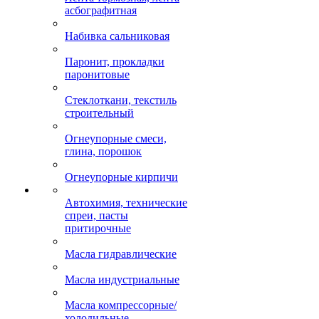
асбографитная
Набивка сальниковая
Паронит, прокладки
паронитовые
Стеклоткани, текстиль
строительный
Огнеупорные смеси,
глина, порошок
Огнеупорные кирпичи
Автохимия, технические
спреи, пасты
притирочные
Масла гидравлические
Масла индустриальные
Масла компрессорные/
холодильные