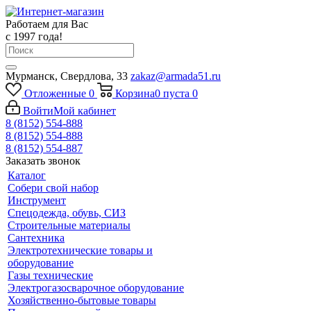
Работаем для Вас
с 1997 года!
Мурманск, Свердлова, 33
zakaz@armada51.ru
Отложенные
0
Корзина
0
пуста
0
Войти
Мой кабинет
8 (8152) 554-888
8 (8152) 554-888
8 (8152) 554-887
Заказать звонок
Каталог
Собери свой набор
Инструмент
Спецодежда, обувь, СИЗ
Строительные материалы
Сантехника
Электротехнические товары и
оборудование
Газы технические
Электрогазосварочное оборудование
Хозяйственно-бытовые товары