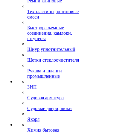
Ремни клиновые
Техпластины, резиновые
смеси
Быстроразъемные
соединения, камлоки,
штуцеры
Шнур уплотнительный
Щетки стеклоочистителя
Рукава и шланги
промышленные
ЗИП
Судовая арматура
Судовые двери, люки
Якоря
Химия бытовая