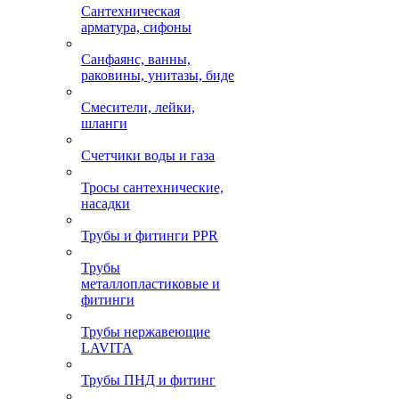
Сантехническая
арматура, сифоны
Санфаянс, ванны,
раковины, унитазы, биде
Смесители, лейки,
шланги
Счетчики воды и газа
Тросы сантехнические,
насадки
Трубы и фитинги PPR
Трубы
металлопластиковые и
фитинги
Трубы нержавеющие
LAVITA
Трубы ПНД и фитинг