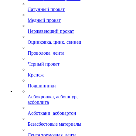
Латунный прокат
Медный прокат
Нержавеющий прокат
Оцинковка, цинк, свинец
Проволока, лента
Черный прокат
Крепеж
Подшипники
Асбокрошка, асбошнур,
асбоплита
Асботкани, асбокартон
Безасбестовые материалы
Лента тормозная, лента