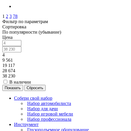
1
2
3
78
Фильтр по параметрам
Сортировка
По популярности (убывание)
Цена
4
9 561
19 117
28 674
38 230
В наличии
Сбросить
Собери свой набор
Набор автомобилиста
Набор для дачи
Набор игровой мебели
Набор профессионала
Инструмент
Грузоподъемное оборудование