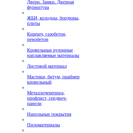
Двери. Замки. Дверная
фурнитура
ЖБИ, колодцы, бордюры,
плиты
Кирпич, газобетон,
пенобетон
Кровельные рулонные
наплавляемые материалы
Листовой материал
Мастики, битум, праймер
кровельный
Металлочерепица,
профлист, сендвич-
панели
Напольные покрытия
Пиломатериалы