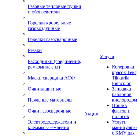
Газовые тепловые пушки
и обогреватели
Горелки кровельные
газовоздушные
Горелки газосварочные
Резаки
Услуги
Расходники (соединения,
ремкомплекты)
Колеровка
красок Текс
Маски сварщика АСФ
Tikkurila,
Finncolor
Очки защитные
Заправка
баллонов
Паяльные материалы
кислородом
Пошив
Очки газосварочные
флагов и
Акции
пологов
Электрододержатели и
Услуги
клеммы заземления
манипулято
с КМУ для