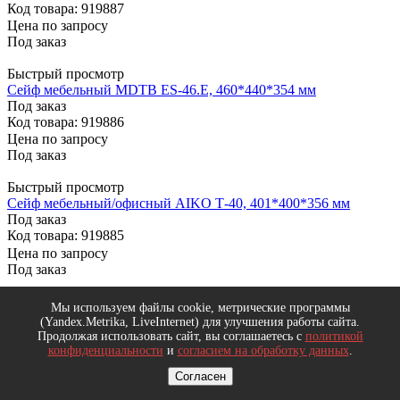
Код товара: 919887
Цена по запросу
Под заказ
Быстрый просмотр
Сейф мебельный МDТВ ES-46.E, 460*440*354 мм
Под заказ
Код товара: 919886
Цена по запросу
Под заказ
Быстрый просмотр
Сейф мебельный/офисный AIKO Т-40, 401*400*356 мм
Под заказ
Код товара: 919885
Цена по запросу
Под заказ
Быстрый просмотр
Мы используем файлы cookie, метрические программы
Сейф мебельный/офисный AIKO Т-28 EL, 280*340*295 мм
(Yandex.Metrika, LiveInternet) для улучшения работы сайта.
Под заказ
Продолжая использовать сайт, вы соглашаетесь с
политикой
Код товара: 919884
конфиденциальности
и
согласием на обработку данных
.
Цена по запросу
Согласен
Под заказ
Показать еще