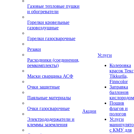
Газовые тепловые пушки
и обогреватели
Горелки кровельные
газовоздушные
Горелки газосварочные
Резаки
Услуги
Расходники (соединения,
ремкомплекты)
Колеровка
красок Текс
Маски сварщика АСФ
Tikkurila,
Finncolor
Очки защитные
Заправка
баллонов
Паяльные материалы
кислородом
Пошив
Очки газосварочные
флагов и
Акции
пологов
Электрододержатели и
Услуги
клеммы заземления
манипулято
с КМУ для