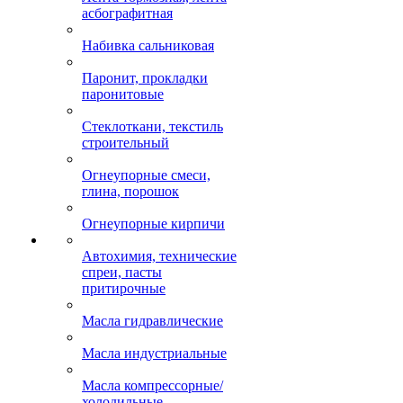
асбографитная
Набивка сальниковая
Паронит, прокладки
паронитовые
Стеклоткани, текстиль
строительный
Огнеупорные смеси,
глина, порошок
Огнеупорные кирпичи
Автохимия, технические
спреи, пасты
притирочные
Масла гидравлические
Масла индустриальные
Масла компрессорные/
холодильные