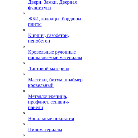
Двери. Замки. Дверная
фурнитура
ЖБИ, колодцы, бордюры,
плиты
Кирпич, газобетон,
пенобетон
Кровельные рулонные
наплавляемые материалы
Листовой материал
Мастики, битум, праймер
кровельный
Металлочерепица,
профлист, сендвич-
панели
Напольные покрытия
Пиломатериалы