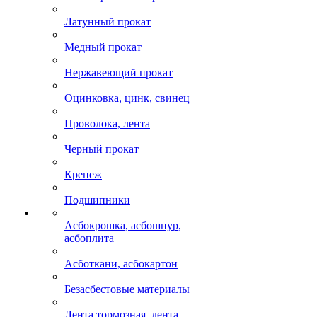
Латунный прокат
Медный прокат
Нержавеющий прокат
Оцинковка, цинк, свинец
Проволока, лента
Черный прокат
Крепеж
Подшипники
Асбокрошка, асбошнур,
асбоплита
Асботкани, асбокартон
Безасбестовые материалы
Лента тормозная, лента