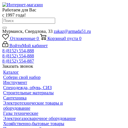
Работаем для Вас
с 1997 года!
Мурманск, Свердлова, 33
zakaz@armada51.ru
Отложенные
0
Корзина
0
пуста
0
Войти
Мой кабинет
8 (8152) 554-888
8 (8152) 554-888
8 (8152) 554-887
Заказать звонок
Каталог
Собери свой набор
Инструмент
Спецодежда, обувь, СИЗ
Строительные материалы
Сантехника
Электротехнические товары и
оборудование
Газы технические
Электрогазосварочное оборудование
Хозяйственно-бытовые товары