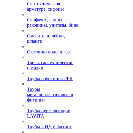
Сантехническая
арматура, сифоны
Санфаянс, ванны,
раковины, унитазы, биде
Смесители, лейки,
шланги
Счетчики воды и газа
Тросы сантехнические,
насадки
Трубы и фитинги PPR
Трубы
металлопластиковые и
фитинги
Трубы нержавеющие
LAVITA
Трубы ПНД и фитинг