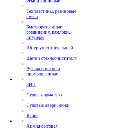
Ремни клиновые
Техпластины, резиновые
смеси
Быстроразъемные
соединения, камлоки,
штуцеры
Шнур уплотнительный
Щетки стеклоочистителя
Рукава и шланги
промышленные
ЗИП
Судовая арматура
Судовые двери, люки
Якоря
Химия бытовая