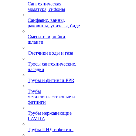
Сантехническая
арматура, сифоны
Санфаянс, ванны,
раковины, унитазы, биде
Смесители, лейки,
шланги
Счетчики воды и газа
Тросы сантехнические,
насадки
Трубы и фитинги PPR
Трубы
металлопластиковые и
фитинги
Трубы нержавеющие
LAVITA
Трубы ПНД и фитинг