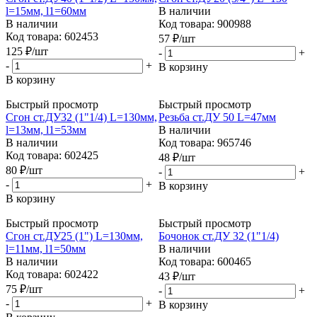
l=15мм, l1=60мм
В наличии
В наличии
Код товара: 900988
Код товара: 602453
57
₽
/шт
125
₽
/шт
-
+
-
+
В корзину
В корзину
Быстрый просмотр
Быстрый просмотр
Сгон ст.ДУ32 (1"1/4) L=130мм,
Резьба ст.ДУ 50 L=47мм
l=13мм, l1=53мм
В наличии
В наличии
Код товара: 965746
Код товара: 602425
48
₽
/шт
80
₽
/шт
-
+
-
+
В корзину
В корзину
Быстрый просмотр
Быстрый просмотр
Сгон ст.ДУ25 (1") L=130мм,
Бочонок ст.ДУ 32 (1"1/4)
l=11мм, l1=50мм
В наличии
В наличии
Код товара: 600465
Код товара: 602422
43
₽
/шт
75
₽
/шт
-
+
-
+
В корзину