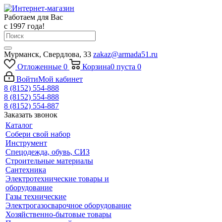
Работаем для Вас
с 1997 года!
Мурманск, Свердлова, 33
zakaz@armada51.ru
Отложенные
0
Корзина
0
пуста
0
Войти
Мой кабинет
8 (8152) 554-888
8 (8152) 554-888
8 (8152) 554-887
Заказать звонок
Каталог
Собери свой набор
Инструмент
Спецодежда, обувь, СИЗ
Строительные материалы
Сантехника
Электротехнические товары и
оборудование
Газы технические
Электрогазосварочное оборудование
Хозяйственно-бытовые товары