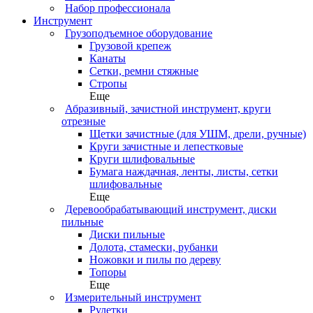
Набор профессионала
Инструмент
Грузоподъемное оборудование
Грузовой крепеж
Канаты
Сетки, ремни стяжные
Стропы
Еще
Абразивный, зачистной инструмент, круги
отрезные
Щетки зачистные (для УШМ, дрели, ручные)
Круги зачистные и лепестковые
Круги шлифовальные
Бумага наждачная, ленты, листы, сетки
шлифовальные
Еще
Деревообрабатывающий инструмент, диски
пильные
Диски пильные
Долота, стамески, рубанки
Ножовки и пилы по дереву
Топоры
Еще
Измерительный инструмент
Рулетки