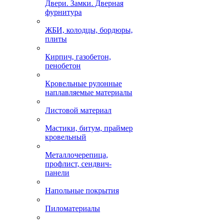
Двери. Замки. Дверная
фурнитура
ЖБИ, колодцы, бордюры,
плиты
Кирпич, газобетон,
пенобетон
Кровельные рулонные
наплавляемые материалы
Листовой материал
Мастики, битум, праймер
кровельный
Металлочерепица,
профлист, сендвич-
панели
Напольные покрытия
Пиломатериалы