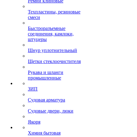
Ремни клиновые
Техпластины, резиновые
смеси
Быстроразъемные
соединения, камлоки,
штуцеры
Шнур уплотнительный
Щетки стеклоочистителя
Рукава и шланги
промышленные
ЗИП
Судовая арматура
Судовые двери, люки
Якоря
Химия бытовая