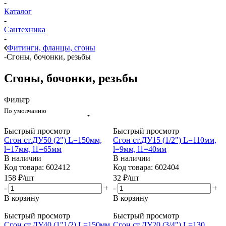
-
Каталог
-
Сантехника
-
Фитинги, фланцы, сгоны
-
Сгоны, бочонки, резьбы
Сгоны, бочонки, резьбы
Фильтр
По умолчанию
Быстрый просмотр
Быстрый просмотр
Сгон ст.ДУ50 (2") L=150мм,
Сгон ст.ДУ15 (1/2") L=110мм,
l=17мм, l1=65мм
l=9мм, l1=40мм
В наличии
В наличии
Код товара: 602412
Код товара: 602404
158
₽
/шт
32
₽
/шт
-
+
-
+
В корзину
В корзину
Быстрый просмотр
Быстрый просмотр
Сгон ст.ДУ40 (1"1/2) L=150мм,
Сгон ст.ДУ20 (3/4") L=130