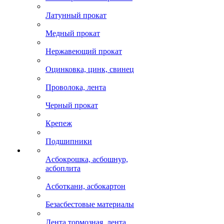
Латунный прокат
Медный прокат
Нержавеющий прокат
Оцинковка, цинк, свинец
Проволока, лента
Черный прокат
Крепеж
Подшипники
Асбокрошка, асбошнур,
асбоплита
Асботкани, асбокартон
Безасбестовые материалы
Лента тормозная, лента