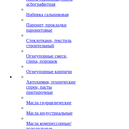
асбографитная
Набивка сальниковая
Паронит, прокладки
паронитовые
Стеклоткани, текстиль
строительный
Огнеупорные смеси,
глина, порошок
Огнеупорные кирпичи
Автохимия, технические
спреи, пасты
притирочные
Масла гидравлические
Масла индустриальные
Масла компрессорные/
холодильные