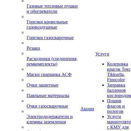
Газовые тепловые пушки
и обогреватели
Горелки кровельные
газовоздушные
Горелки газосварочные
Резаки
Услуги
Расходники (соединения,
ремкомплекты)
Колеровка
красок Текс
Маски сварщика АСФ
Tikkurila,
Finncolor
Очки защитные
Заправка
баллонов
Паяльные материалы
кислородом
Пошив
Очки газосварочные
флагов и
Акции
пологов
Электрододержатели и
Услуги
клеммы заземления
манипулято
с КМУ для