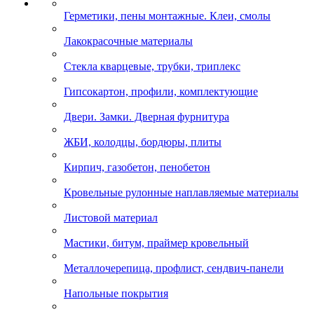
Герметики, пены монтажные. Клеи, смолы
Лакокрасочные материалы
Стекла кварцевые, трубки, триплекс
Гипсокартон, профили, комплектующие
Двери. Замки. Дверная фурнитура
ЖБИ, колодцы, бордюры, плиты
Кирпич, газобетон, пенобетон
Кровельные рулонные наплавляемые материалы
Листовой материал
Мастики, битум, праймер кровельный
Металлочерепица, профлист, сендвич-панели
Напольные покрытия