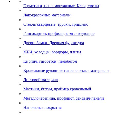
Герметики, пены монтажные. Клеи, смолы
Лакокрасочные материалы
Стекла кварцевые, трубки, триплекс
Гипсокартон, профили, комплектующие
Двери. Замки. Дверная фурнитура
ЖБИ, колодцы, бордюры, плиты
Кирпич, газобетон, пенобетон
Кровельные рулонные наплавляемые материалы
Листовой материал
Мастики, битум, праймер кровельный
Металлочерепица, профлист, сендвич-панели
Напольные покрытия