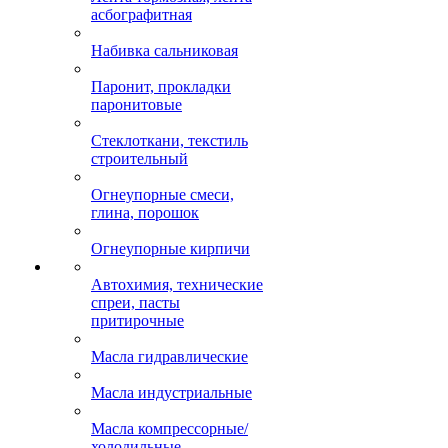
асбографитная
Набивка сальниковая
Паронит, прокладки
паронитовые
Стеклоткани, текстиль
строительный
Огнеупорные смеси,
глина, порошок
Огнеупорные кирпичи
Автохимия, технические
спреи, пасты
притирочные
Масла гидравлические
Масла индустриальные
Масла компрессорные/
холодильные