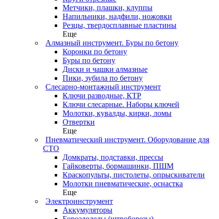
Метчики, плашки, клуппы
Напильники, надфили, ножовки
Резцы, твердосплавные пластины
Еще
Алмазный инструмент. Буры по бетону
Коронки по бетону
Буры по бетону
Диски и чашки алмазные
Пики, зубила по бетону
Слесарно-монтажный инструмент
Ключи разводные, КТР
Ключи слесарные. Наборы ключей
Молотки, кувалды, кирки, ломы
Отвертки
Еще
Пневматический инструмент. Оборудование для
СТО
Домкраты, подставки, прессы
Гайковерты, бормашинки, ПШМ
Краскопульты, пистолеты, опрыскиватели
Молотки пневматические, оснастка
Еще
Электроинструмент
Аккумуляторы
Бороздоделы (штроборезы)