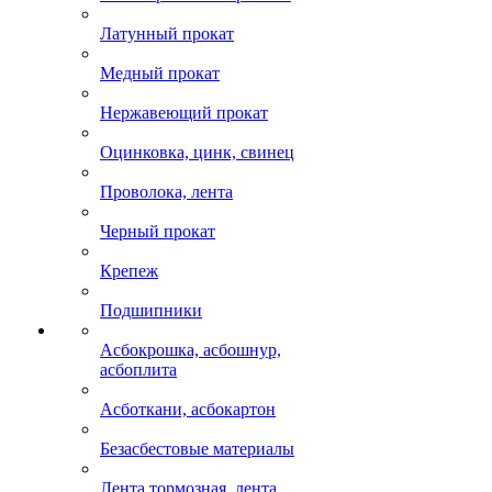
Латунный прокат
Медный прокат
Нержавеющий прокат
Оцинковка, цинк, свинец
Проволока, лента
Черный прокат
Крепеж
Подшипники
Асбокрошка, асбошнур,
асбоплита
Асботкани, асбокартон
Безасбестовые материалы
Лента тормозная, лента