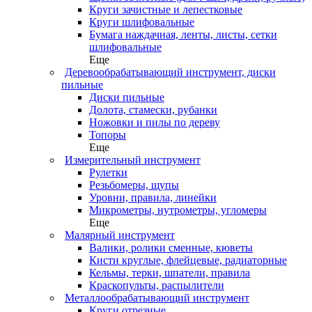
Круги зачистные и лепестковые
Круги шлифовальные
Бумага наждачная, ленты, листы, сетки
шлифовальные
Еще
Деревообрабатывающий инструмент, диски
пильные
Диски пильные
Долота, стамески, рубанки
Ножовки и пилы по дереву
Топоры
Еще
Измерительный инструмент
Рулетки
Резьбомеры, щупы
Уровни, правила, линейки
Микрометры, нутрометры, угломеры
Еще
Малярный инструмент
Валики, ролики сменные, кюветы
Кисти круглые, флейцевые, радиаторные
Кельмы, терки, шпатели, правила
Краскопульты, распылители
Металлообрабатывающий инструмент
Круги отрезные