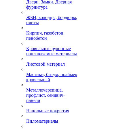
Двери. Замки. Дверная
фурнитура
ЖБИ, колодцы, бордюры,
плиты
Кирпич, газобетон,
пенобетон
Кровельные рулонные
наплавляемые материалы
Листовой материал
Мастики, битум, праймер
кровельный
Металлочерепица,
профлист, сендвич-
панели
Напольные покрытия
Пиломатериалы