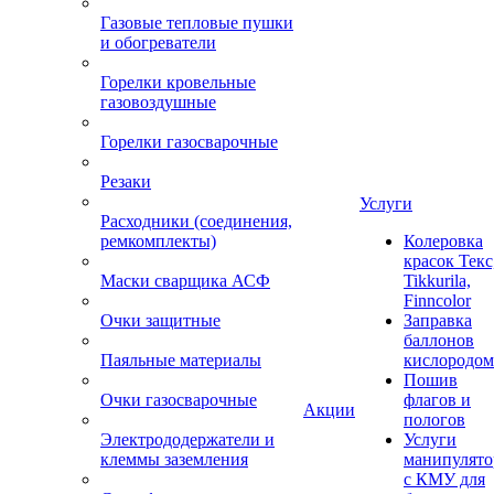
Газовые тепловые пушки
и обогреватели
Горелки кровельные
газовоздушные
Горелки газосварочные
Резаки
Услуги
Расходники (соединения,
ремкомплекты)
Колеровка
красок Текс
Маски сварщика АСФ
Tikkurila,
Finncolor
Очки защитные
Заправка
баллонов
Паяльные материалы
кислородом
Пошив
Очки газосварочные
флагов и
Акции
пологов
Электрододержатели и
Услуги
клеммы заземления
манипулято
с КМУ для