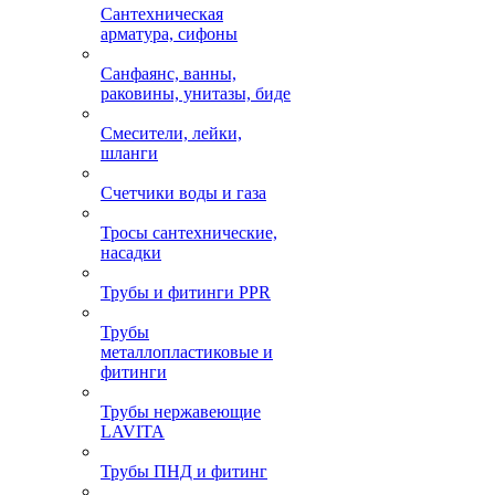
Сантехническая
арматура, сифоны
Санфаянс, ванны,
раковины, унитазы, биде
Смесители, лейки,
шланги
Счетчики воды и газа
Тросы сантехнические,
насадки
Трубы и фитинги PPR
Трубы
металлопластиковые и
фитинги
Трубы нержавеющие
LAVITA
Трубы ПНД и фитинг