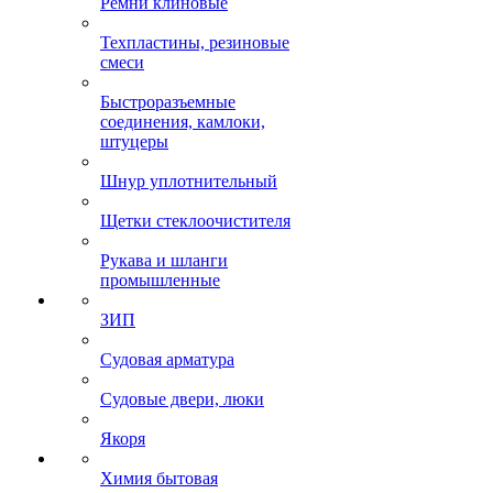
Ремни клиновые
Техпластины, резиновые
смеси
Быстроразъемные
соединения, камлоки,
штуцеры
Шнур уплотнительный
Щетки стеклоочистителя
Рукава и шланги
промышленные
ЗИП
Судовая арматура
Судовые двери, люки
Якоря
Химия бытовая