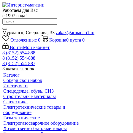
Работаем для Вас
с 1997 года!
Мурманск, Свердлова, 33
zakaz@armada51.ru
Отложенные
0
Корзина
0
пуста
0
Войти
Мой кабинет
8 (8152) 554-888
8 (8152) 554-888
8 (8152) 554-887
Заказать звонок
Каталог
Собери свой набор
Инструмент
Спецодежда, обувь, СИЗ
Строительные материалы
Сантехника
Электротехнические товары и
оборудование
Газы технические
Электрогазосварочное оборудование
Хозяйственно-бытовые товары