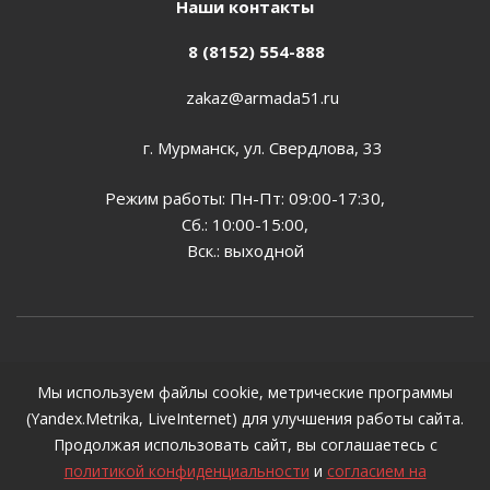
Наши контакты
8 (8152) 554-888
zakaz@armada51.ru
г. Мурманск, ул. Свердлова, 33
Режим работы: Пн-Пт: 09:00-17:30,
Сб.: 10:00-15:00,
Вск.: выходной
2026 © Все цены, указанные на сайте, предназначены
Мы используем файлы cookie, метрические программы
для ознакомления и не могут являться публичной
(Yandex.Metrika, LiveInternet) для улучшения работы сайта.
офертой, определяемой положениями ст. 437 ГК РФ
Продолжая использовать сайт, вы соглашаетесь с
политикой конфиденциальности
и
согласием на