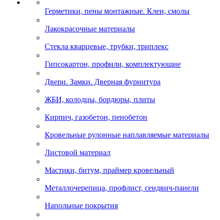
Герметики, пены монтажные. Клеи, смолы
Лакокрасочные материалы
Стекла кварцевые, трубки, триплекс
Гипсокартон, профили, комплектующие
Двери. Замки. Дверная фурнитура
ЖБИ, колодцы, бордюры, плиты
Кирпич, газобетон, пенобетон
Кровельные рулонные наплавляемые материалы
Листовой материал
Мастики, битум, праймер кровельный
Металлочерепица, профлист, сендвич-панели
Напольные покрытия