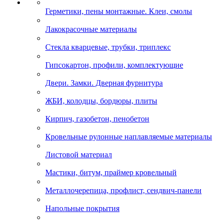
Герметики, пены монтажные. Клеи, смолы
Лакокрасочные материалы
Стекла кварцевые, трубки, триплекс
Гипсокартон, профили, комплектующие
Двери. Замки. Дверная фурнитура
ЖБИ, колодцы, бордюры, плиты
Кирпич, газобетон, пенобетон
Кровельные рулонные наплавляемые материалы
Листовой материал
Мастики, битум, праймер кровельный
Металлочерепица, профлист, сендвич-панели
Напольные покрытия