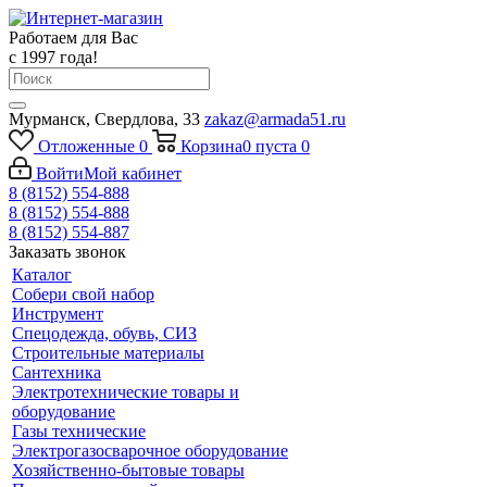
Работаем для Вас
с 1997 года!
Мурманск, Свердлова, 33
zakaz@armada51.ru
Отложенные
0
Корзина
0
пуста
0
Войти
Мой кабинет
8 (8152) 554-888
8 (8152) 554-888
8 (8152) 554-887
Заказать звонок
Каталог
Собери свой набор
Инструмент
Спецодежда, обувь, СИЗ
Строительные материалы
Сантехника
Электротехнические товары и
оборудование
Газы технические
Электрогазосварочное оборудование
Хозяйственно-бытовые товары