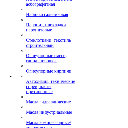
асбографитная
Набивка сальниковая
Паронит, прокладки
паронитовые
Стеклоткани, текстиль
строительный
Огнеупорные смеси,
глина, порошок
Огнеупорные кирпичи
Автохимия, технические
спреи, пасты
притирочные
Масла гидравлические
Масла индустриальные
Масла компрессорные/
холодильные