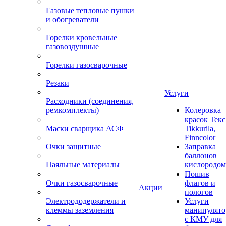
Газовые тепловые пушки
и обогреватели
Горелки кровельные
газовоздушные
Горелки газосварочные
Резаки
Услуги
Расходники (соединения,
ремкомплекты)
Колеровка
красок Текс
Маски сварщика АСФ
Tikkurila,
Finncolor
Очки защитные
Заправка
баллонов
Паяльные материалы
кислородом
Пошив
Очки газосварочные
флагов и
Акции
пологов
Электрододержатели и
Услуги
клеммы заземления
манипулято
с КМУ для