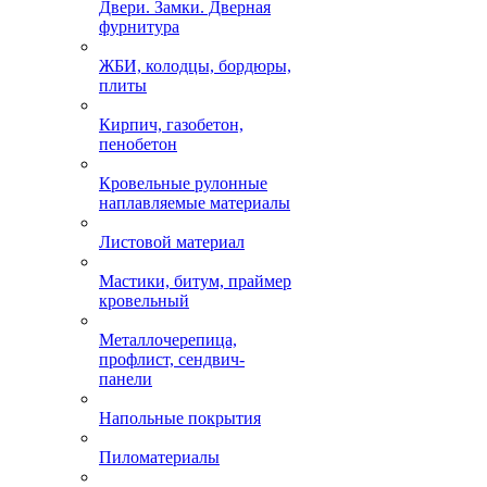
Двери. Замки. Дверная
фурнитура
ЖБИ, колодцы, бордюры,
плиты
Кирпич, газобетон,
пенобетон
Кровельные рулонные
наплавляемые материалы
Листовой материал
Мастики, битум, праймер
кровельный
Металлочерепица,
профлист, сендвич-
панели
Напольные покрытия
Пиломатериалы