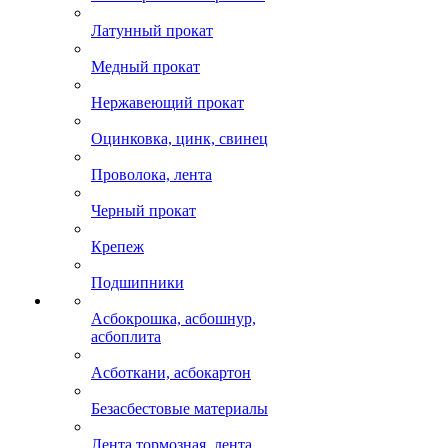
Латунный прокат
Медный прокат
Нержавеющий прокат
Оцинковка, цинк, свинец
Проволока, лента
Черный прокат
Крепеж
Подшипники
Асбокрошка, асбошнур,
асбоплита
Асботкани, асбокартон
Безасбестовые материалы
Лента тормозная, лента