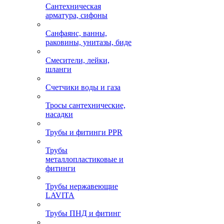
Сантехническая
арматура, сифоны
Санфаянс, ванны,
раковины, унитазы, биде
Смесители, лейки,
шланги
Счетчики воды и газа
Тросы сантехнические,
насадки
Трубы и фитинги PPR
Трубы
металлопластиковые и
фитинги
Трубы нержавеющие
LAVITA
Трубы ПНД и фитинг