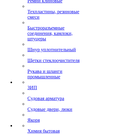
Ремни клиновые
Техпластины, резиновые
смеси
Быстроразъемные
соединения, камлоки,
штуцеры
Шнур уплотнительный
Щетки стеклоочистителя
Рукава и шланги
промышленные
ЗИП
Судовая арматура
Судовые двери, люки
Якоря
Химия бытовая