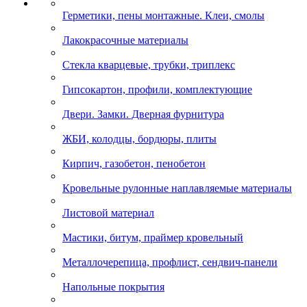
Герметики, пены монтажные. Клеи, смолы
Лакокрасочные материалы
Стекла кварцевые, трубки, триплекс
Гипсокартон, профили, комплектующие
Двери. Замки. Дверная фурнитура
ЖБИ, колодцы, бордюры, плиты
Кирпич, газобетон, пенобетон
Кровельные рулонные наплавляемые материалы
Листовой материал
Мастики, битум, праймер кровельный
Металлочерепица, профлист, сендвич-панели
Напольные покрытия