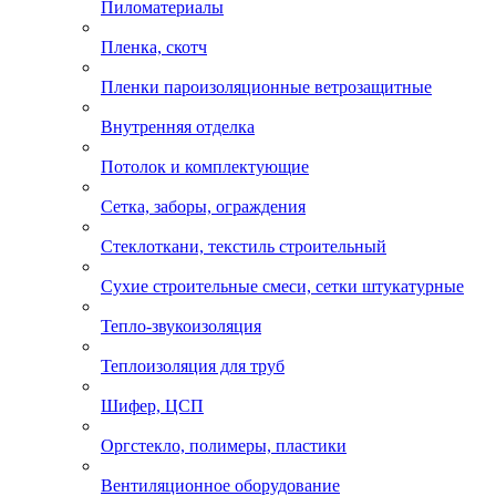
Пиломатериалы
Пленка, скотч
Пленки пароизоляционные ветрозащитные
Внутренняя отделка
Потолок и комплектующие
Сетка, заборы, ограждения
Стеклоткани, текстиль строительный
Сухие строительные смеси, сетки штукатурные
Тепло-звукоизоляция
Теплоизоляция для труб
Шифер, ЦСП
Оргстекло, полимеры, пластики
Вентиляционное оборудование