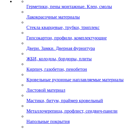
Герметики, пены монтажные. Клеи, смолы
Лакокрасочные материалы
Стекла кварцевые, трубки, триплекс
Гипсокартон, профили, комплектующие
Двери. Замки. Дверная фурнитура
ЖБИ, колодцы, бордюры, плиты
Кирпич, газобетон, пенобетон
Кровельные рулонные наплавляемые материалы
Листовой материал
Мастики, битум, праймер кровельный
Металлочерепица, профлист, сендвич-панели
Напольные покрытия