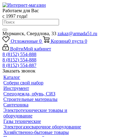
Работаем для Вас
с 1997 года!
Мурманск, Свердлова, 33
zakaz@armada51.ru
Отложенные
0
Корзина
0
пуста
0
Войти
Мой кабинет
8 (8152) 554-888
8 (8152) 554-888
8 (8152) 554-887
Заказать звонок
Каталог
Собери свой набор
Инструмент
Спецодежда, обувь, СИЗ
Строительные материалы
Сантехника
Электротехнические товары и
оборудование
Газы технические
Электрогазосварочное оборудование
Хозяйственно-бытовые товары