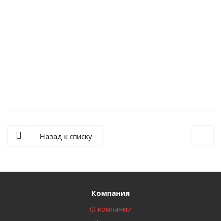
Водонагреватель THERMEX IR 200 V (напольный, бак -
нерж.)
56 000
₽
/шт
Назад к списку
Компания
О компании