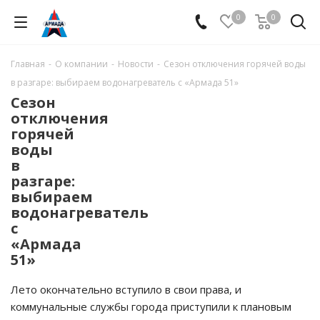
0
0
Главная
-
О компании
-
Новости
-
Сезон отключения горячей воды
в разгаре: выбираем водонагреватель с «Армада 51»
Сезон
отключения
горячей
воды
в
разгаре:
выбираем
водонагреватель
с
«Армада
51»
Лето окончательно вступило в свои права, и
коммунальные службы города приступили к плановым