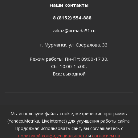
Наши контакты
8 (8152) 554-888
zakaz@armada51.ru
г. Мурманск, ул. Свердлова, 33
Режим работы: Пн-Пт: 09:00-17:30,
Сб.: 10:00-15:00,
Вск.: выходной
2026 © Все цены, указанные на сайте, предназначены
Мы используем файлы cookie, метрические программы
для ознакомления и не могут являться публичной
(Yandex.Metrika, LiveInternet) для улучшения работы сайта.
офертой, определяемой положениями ст. 437 ГК РФ
Продолжая использовать сайт, вы соглашаетесь с
политикой конфиденциальности
и
согласием на