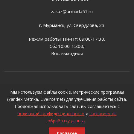
zakaz@armada51.ru
г. Мурманск, ул. Свердлова, 33
Режим работы: Пн-Пт: 09:00-17:30,
Сб.: 10:00-15:00,
Вск.: выходной
2026 © Все цены, указанные на сайте, предназначены
Мы используем файлы cookie, метрические программы
для ознакомления и не могут являться публичной
(Yandex.Metrika, LiveInternet) для улучшения работы сайта.
офертой, определяемой положениями ст. 437 ГК РФ
Продолжая использовать сайт, вы соглашаетесь с
политикой конфиденциальности
и
согласием на
обработку данных
.
Согласен