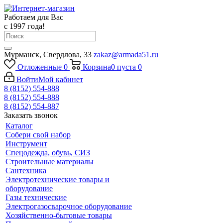
Работаем для Вас
с 1997 года!
Мурманск, Свердлова, 33
zakaz@armada51.ru
Отложенные
0
Корзина
0
пуста
0
Войти
Мой кабинет
8 (8152) 554-888
8 (8152) 554-888
8 (8152) 554-887
Заказать звонок
Каталог
Собери свой набор
Инструмент
Спецодежда, обувь, СИЗ
Строительные материалы
Сантехника
Электротехнические товары и
оборудование
Газы технические
Электрогазосварочное оборудование
Хозяйственно-бытовые товары