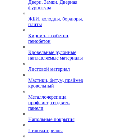
Двери. Замки. Дверная
фурнитура
ЖБИ, колодцы, бордюры,
плиты
Кирпич, газобетон,
пенобетон
Кровельные рулонные
наплавляемые материалы
Листовой материал
Мастики, битум, праймер
кровельный
Металлочерепица,
профлист, сендвич-
панели
Напольные покрытия
Пиломатериалы