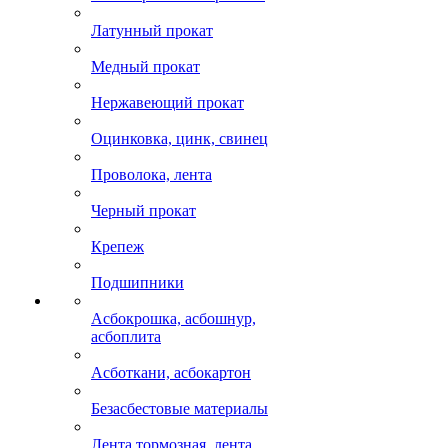
Латунный прокат
Медный прокат
Нержавеющий прокат
Оцинковка, цинк, свинец
Проволока, лента
Черный прокат
Крепеж
Подшипники
Асбокрошка, асбошнур,
асбоплита
Асботкани, асбокартон
Безасбестовые материалы
Лента тормозная, лента