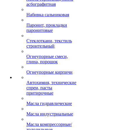
асбографитная
Набивка сальниковая
Паронит, прокладки
паронитовые
Стеклоткани, текстиль
строительный
Огнеупорные смеси,
глина, порошок
Огнеупорные кирпичи
Автохимия, технические
спреи, пасты
притирочные
Масла гидравлические
Масла индустриальные
Масла компрессорные/
холодильные