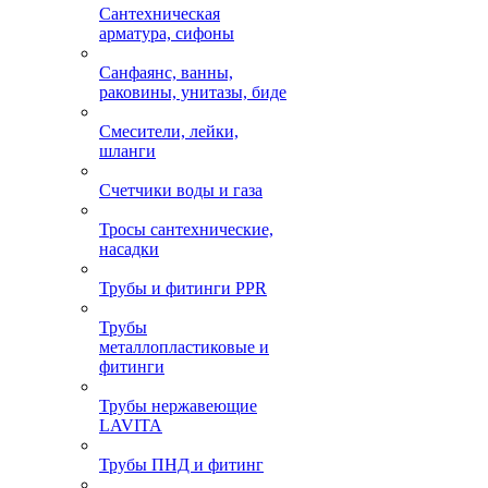
Сантехническая
арматура, сифоны
Санфаянс, ванны,
раковины, унитазы, биде
Смесители, лейки,
шланги
Счетчики воды и газа
Тросы сантехнические,
насадки
Трубы и фитинги PPR
Трубы
металлопластиковые и
фитинги
Трубы нержавеющие
LAVITA
Трубы ПНД и фитинг