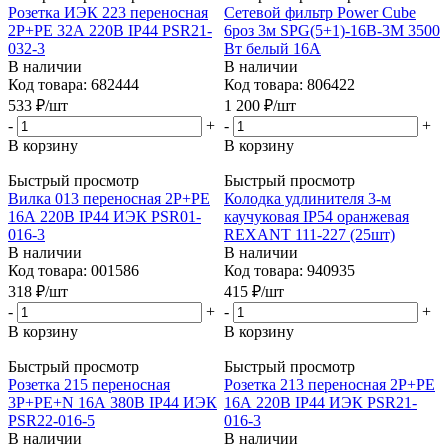
Розетка ИЭК 223 переносная
Сетевой фильтр Power Cube
2Р+РЕ 32А 220В IР44 PSR21-
6роз 3м SPG(5+1)-16B-3М 3500
032-3
Вт белый 16А
В наличии
В наличии
Код товара: 682444
Код товара: 806422
533
₽
/шт
1 200
₽
/шт
-
+
-
+
В корзину
В корзину
Быстрый просмотр
Быстрый просмотр
Вилка 013 переносная 2Р+РЕ
Колодка удлинителя 3-м
16А 220В IР44 ИЭК PSR01-
каучуковая IP54 оранжевая
016-3
REXANT 111-227 (25шт)
В наличии
В наличии
Код товара: 001586
Код товара: 940935
318
₽
/шт
415
₽
/шт
-
+
-
+
В корзину
В корзину
Быстрый просмотр
Быстрый просмотр
Розетка 215 переносная
Розетка 213 переносная 2Р+РЕ
3Р+РЕ+N 16А 380В IР44 ИЭК
16А 220В IР44 ИЭК PSR21-
PSR22-016-5
016-3
В наличии
В наличии