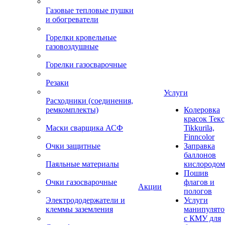
Газовые тепловые пушки
и обогреватели
Горелки кровельные
газовоздушные
Горелки газосварочные
Резаки
Услуги
Расходники (соединения,
ремкомплекты)
Колеровка
красок Текс
Маски сварщика АСФ
Tikkurila,
Finncolor
Очки защитные
Заправка
баллонов
Паяльные материалы
кислородом
Пошив
Очки газосварочные
флагов и
Акции
пологов
Электрододержатели и
Услуги
клеммы заземления
манипулято
с КМУ для