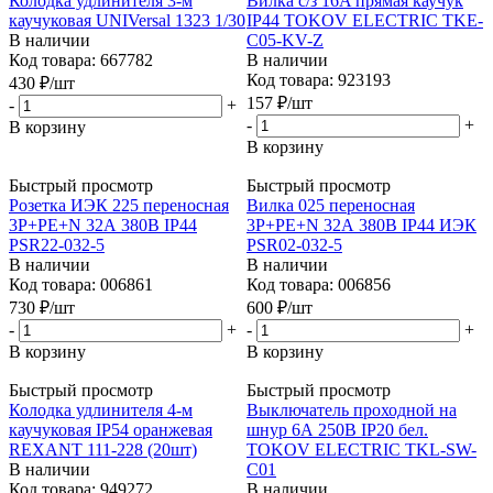
Колодка удлинителя 3-м
Вилка с/з 16A прямая каучук
каучуковая UNIVersal 1323 1/30
IP44 TOKOV ELECTRIC TKE-
В наличии
C05-KV-Z
Код товара: 667782
В наличии
Код товара: 923193
430
₽
/шт
157
₽
/шт
-
+
-
+
В корзину
В корзину
Быстрый просмотр
Быстрый просмотр
Розетка ИЭК 225 переносная
Вилка 025 переносная
3Р+РЕ+N 32А 380В IР44
3Р+РЕ+N 32А 380В IР44 ИЭК
PSR22-032-5
PSR02-032-5
В наличии
В наличии
Код товара: 006861
Код товара: 006856
730
₽
/шт
600
₽
/шт
-
+
-
+
В корзину
В корзину
Быстрый просмотр
Быстрый просмотр
Колодка удлинителя 4-м
Выключатель проходной на
каучуковая IP54 оранжевая
шнур 6А 250В IP20 бел.
REXANT 111-228 (20шт)
TOKOV ELECTRIC TKL-SW-
В наличии
C01
Код товара: 949272
В наличии