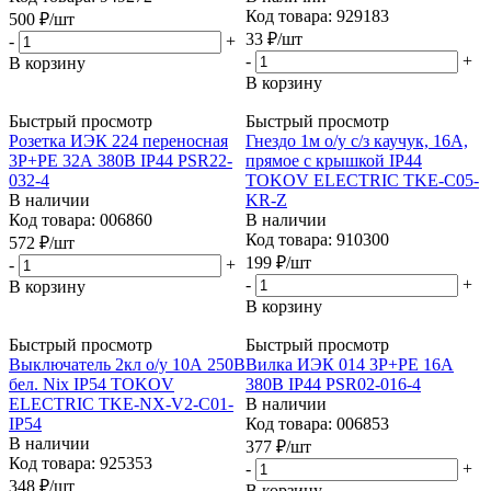
Код товара: 929183
500
₽
/шт
33
₽
/шт
-
+
-
+
В корзину
В корзину
Быстрый просмотр
Быстрый просмотр
Розетка ИЭК 224 переносная
Гнездо 1м о/у с/з каучук, 16А,
3Р+РЕ 32А 380В IР44 PSR22-
прямое с крышкой IP44
032-4
TOKOV ELECTRIC TKE-C05-
В наличии
KR-Z
Код товара: 006860
В наличии
Код товара: 910300
572
₽
/шт
199
₽
/шт
-
+
-
+
В корзину
В корзину
Быстрый просмотр
Быстрый просмотр
Выключатель 2кл о/у 10А 250В
Вилка ИЭК 014 3Р+РЕ 16А
бел. Nix IP54 TOKOV
380В IР44 PSR02-016-4
ELECTRIC TKE-NX-V2-C01-
В наличии
IP54
Код товара: 006853
В наличии
377
₽
/шт
Код товара: 925353
-
+
348
₽
/шт
В корзину