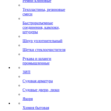
Ремни клиновые
Техпластины, резиновые
смеси
Быстроразъемные
соединения, камлоки,
штуцеры
Шнур уплотнительный
Щетки стеклоочистителя
Рукава и шланги
промышленные
ЗИП
Судовая арматура
Судовые двери, люки
Якоря
Химия бытовая