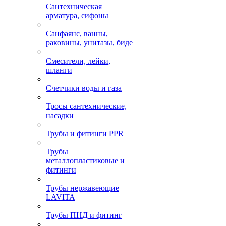
Сантехническая
арматура, сифоны
Санфаянс, ванны,
раковины, унитазы, биде
Смесители, лейки,
шланги
Счетчики воды и газа
Тросы сантехнические,
насадки
Трубы и фитинги PPR
Трубы
металлопластиковые и
фитинги
Трубы нержавеющие
LAVITA
Трубы ПНД и фитинг