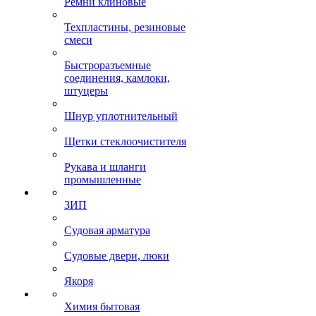
Ремни клиновые
Техпластины, резиновые
смеси
Быстроразъемные
соединения, камлоки,
штуцеры
Шнур уплотнительный
Щетки стеклоочистителя
Рукава и шланги
промышленные
ЗИП
Судовая арматура
Судовые двери, люки
Якоря
Химия бытовая