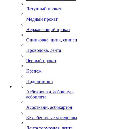
Латунный прокат
Медный прокат
Нержавеющий прокат
Оцинковка, цинк, свинец
Проволока, лента
Черный прокат
Крепеж
Подшипники
Асбокрошка, асбошнур,
асбоплита
Асботкани, асбокартон
Безасбестовые материалы
Лента тормозная, лента