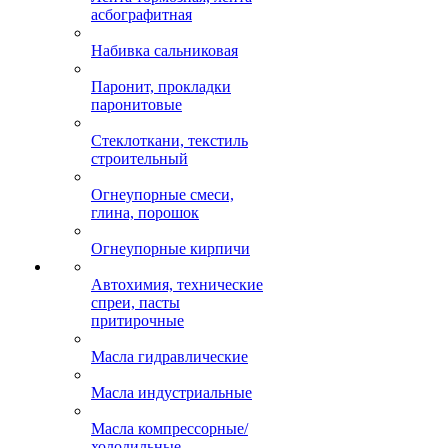
асбографитная
Набивка сальниковая
Паронит, прокладки
паронитовые
Стеклоткани, текстиль
строительный
Огнеупорные смеси,
глина, порошок
Огнеупорные кирпичи
Автохимия, технические
спреи, пасты
притирочные
Масла гидравлические
Масла индустриальные
Масла компрессорные/
холодильные