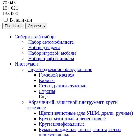
70 043
104 021
138 000
В наличии
Сбросить
Собери свой набор
Набор автомобилиста
Набор для дачи
Набор игровой мебели
Набор профессионала
Инструмент
Грузоподъемное оборудование
Грузовой крепеж
Канаты
Сетки, ремни стяжные
Стропы
Еще
Абразивный, зачистной инструмент, круги
отрезные
Щетки зачистные (для УШМ, дрели, ручные)
Круги зачистные и лепестковые
Круги шлифовальные
Бумага наждачная, ленты, листы, сетки
шлифовальные