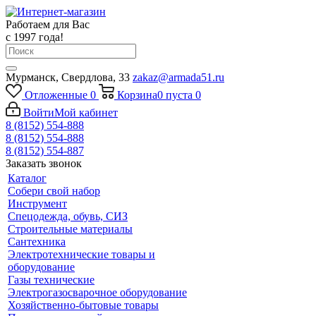
Работаем для Вас
с 1997 года!
Мурманск, Свердлова, 33
zakaz@armada51.ru
Отложенные
0
Корзина
0
пуста
0
Войти
Мой кабинет
8 (8152) 554-888
8 (8152) 554-888
8 (8152) 554-887
Заказать звонок
Каталог
Собери свой набор
Инструмент
Спецодежда, обувь, СИЗ
Строительные материалы
Сантехника
Электротехнические товары и
оборудование
Газы технические
Электрогазосварочное оборудование
Хозяйственно-бытовые товары