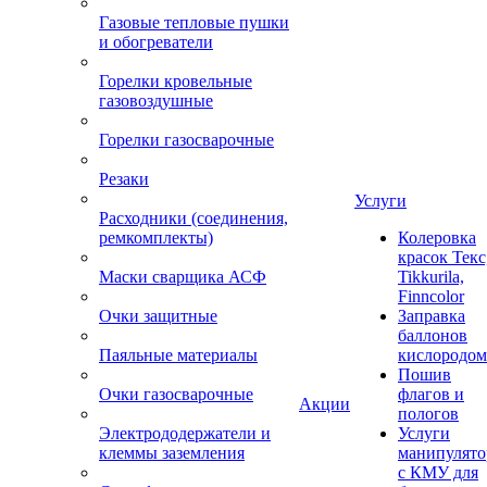
Газовые тепловые пушки
и обогреватели
Горелки кровельные
газовоздушные
Горелки газосварочные
Резаки
Услуги
Расходники (соединения,
ремкомплекты)
Колеровка
красок Текс
Маски сварщика АСФ
Tikkurila,
Finncolor
Очки защитные
Заправка
баллонов
Паяльные материалы
кислородом
Пошив
Очки газосварочные
флагов и
Акции
пологов
Электрододержатели и
Услуги
клеммы заземления
манипулято
с КМУ для