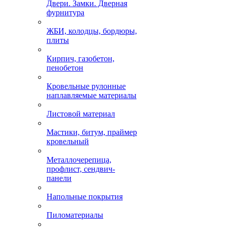
Двери. Замки. Дверная
фурнитура
ЖБИ, колодцы, бордюры,
плиты
Кирпич, газобетон,
пенобетон
Кровельные рулонные
наплавляемые материалы
Листовой материал
Мастики, битум, праймер
кровельный
Металлочерепица,
профлист, сендвич-
панели
Напольные покрытия
Пиломатериалы