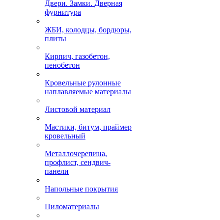
Двери. Замки. Дверная
фурнитура
ЖБИ, колодцы, бордюры,
плиты
Кирпич, газобетон,
пенобетон
Кровельные рулонные
наплавляемые материалы
Листовой материал
Мастики, битум, праймер
кровельный
Металлочерепица,
профлист, сендвич-
панели
Напольные покрытия
Пиломатериалы