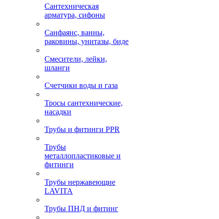
Сантехническая
арматура, сифоны
Санфаянс, ванны,
раковины, унитазы, биде
Смесители, лейки,
шланги
Счетчики воды и газа
Тросы сантехнические,
насадки
Трубы и фитинги PPR
Трубы
металлопластиковые и
фитинги
Трубы нержавеющие
LAVITA
Трубы ПНД и фитинг