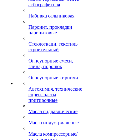
асбографитная
Набивка сальниковая
Паронит, прокладки
паронитовые
Стеклоткани, текстиль
строительный
Огнеупорные смеси,
глина, порошок
Огнеупорные кирпичи
Автохимия, технические
спреи, пасты
притирочные
Масла гидравлические
Масла индустриальные
Масла компрессорные/
холодильные