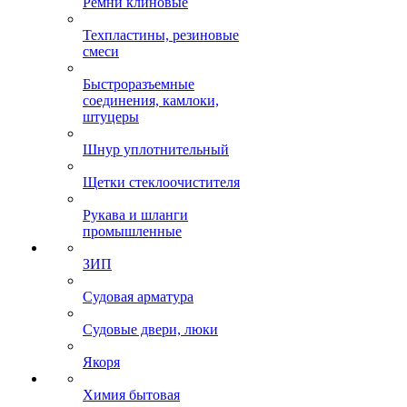
Ремни клиновые
Техпластины, резиновые
смеси
Быстроразъемные
соединения, камлоки,
штуцеры
Шнур уплотнительный
Щетки стеклоочистителя
Рукава и шланги
промышленные
ЗИП
Судовая арматура
Судовые двери, люки
Якоря
Химия бытовая