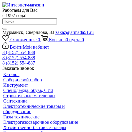
Работаем для Вас
с 1997 года!
Мурманск, Свердлова, 33
zakaz@armada51.ru
Отложенные
0
Корзина
0
пуста
0
Войти
Мой кабинет
8 (8152) 554-888
8 (8152) 554-888
8 (8152) 554-887
Заказать звонок
Каталог
Собери свой набор
Инструмент
Спецодежда, обувь, СИЗ
Строительные материалы
Сантехника
Электротехнические товары и
оборудование
Газы технические
Электрогазосварочное оборудование
Хозяйственно-бытовые товары