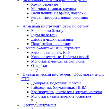
Круги отрезные
Метчики, плашки, клуппы
Напильники, надфили, ножовки
Резцы, твердосплавные пластины
Еще
Алмазный инструмент. Буры по бетону
Коронки по бетону
Буры по бетону
Диски и чашки алмазные
Пики, зубила по бетону
Слесарно-монтажный инструмент
Ключи разводные, КТР
Ключи слесарные. Наборы ключей
Молотки, кувалды, кирки, ломы
Отвертки
Еще
Пневматический инструмент. Оборудование для
СТО
Домкраты, подставки, прессы
Гайковерты, бормашинки, ПШМ
Краскопульты, пистолеты, опрыскиватели
Молотки пневматические, оснастка
Еще
Электроинструмент