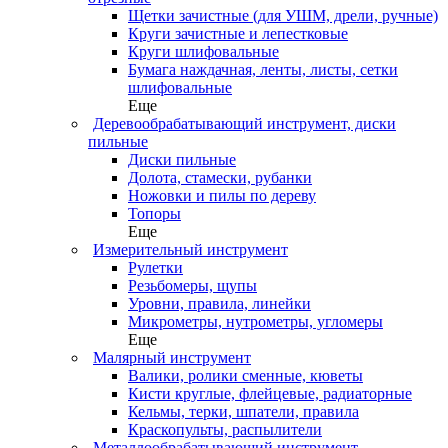
Щетки зачистные (для УШМ, дрели, ручные)
Круги зачистные и лепестковые
Круги шлифовальные
Бумага наждачная, ленты, листы, сетки
шлифовальные
Еще
Деревообрабатывающий инструмент, диски
пильные
Диски пильные
Долота, стамески, рубанки
Ножовки и пилы по дереву
Топоры
Еще
Измерительный инструмент
Рулетки
Резьбомеры, щупы
Уровни, правила, линейки
Микрометры, нутрометры, угломеры
Еще
Малярный инструмент
Валики, ролики сменные, кюветы
Кисти круглые, флейцевые, радиаторные
Кельмы, терки, шпатели, правила
Краскопульты, распылители
Металлообрабатывающий инструмент