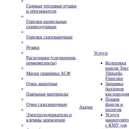
Газовые тепловые пушки
и обогреватели
Горелки кровельные
газовоздушные
Горелки газосварочные
Резаки
Услуги
Расходники (соединения,
ремкомплекты)
Колеровка
красок Текс
Маски сварщика АСФ
Tikkurila,
Finncolor
Очки защитные
Заправка
баллонов
Паяльные материалы
кислородом
Пошив
Очки газосварочные
флагов и
Акции
пологов
Электрододержатели и
Услуги
клеммы заземления
манипулято
с КМУ для