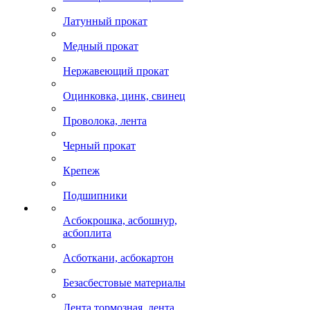
Латунный прокат
Медный прокат
Нержавеющий прокат
Оцинковка, цинк, свинец
Проволока, лента
Черный прокат
Крепеж
Подшипники
Асбокрошка, асбошнур,
асбоплита
Асботкани, асбокартон
Безасбестовые материалы
Лента тормозная, лента