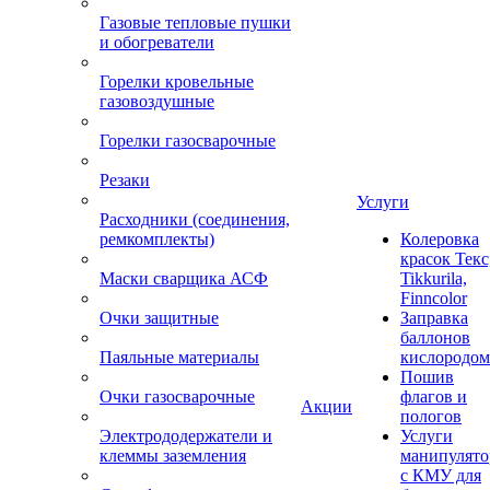
Газовые тепловые пушки
и обогреватели
Горелки кровельные
газовоздушные
Горелки газосварочные
Резаки
Услуги
Расходники (соединения,
ремкомплекты)
Колеровка
красок Текс
Маски сварщика АСФ
Tikkurila,
Finncolor
Очки защитные
Заправка
баллонов
Паяльные материалы
кислородом
Пошив
Очки газосварочные
флагов и
Акции
пологов
Электрододержатели и
Услуги
клеммы заземления
манипулято
с КМУ для