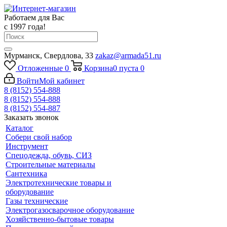
Работаем для Вас
с 1997 года!
Мурманск, Свердлова, 33
zakaz@armada51.ru
Отложенные
0
Корзина
0
пуста
0
Войти
Мой кабинет
8 (8152) 554-888
8 (8152) 554-888
8 (8152) 554-887
Заказать звонок
Каталог
Собери свой набор
Инструмент
Спецодежда, обувь, СИЗ
Строительные материалы
Сантехника
Электротехнические товары и
оборудование
Газы технические
Электрогазосварочное оборудование
Хозяйственно-бытовые товары