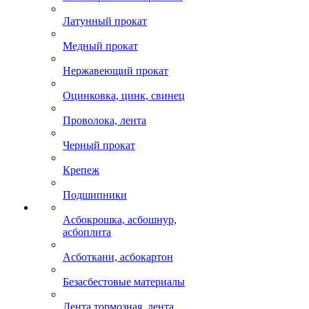
Латунный прокат
Медный прокат
Нержавеющий прокат
Оцинковка, цинк, свинец
Проволока, лента
Черный прокат
Крепеж
Подшипники
Асбокрошка, асбошнур,
асбоплита
Асботкани, асбокартон
Безасбестовые материалы
Лента тормозная, лента