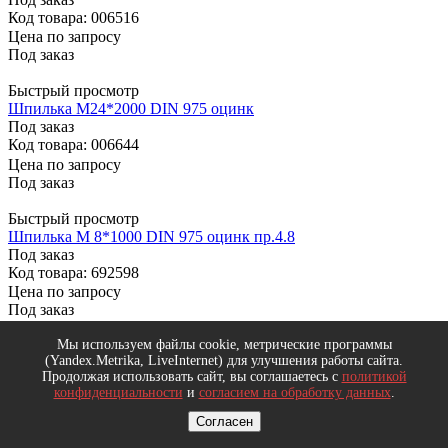
Код товара: 006516
Цена по запросу
Под заказ
Быстрый просмотр
Шпилька М24*2000 DIN 975 оцинк
Под заказ
Код товара: 006644
Цена по запросу
Под заказ
Быстрый просмотр
Шпилька М 8*1000 DIN 975 оцинк пр.4.8
Под заказ
Код товара: 692598
Цена по запросу
Под заказ
Мы используем файлы cookie, метрические программы
Быстрый просмотр
(Yandex.Metrika, LiveInternet) для улучшения работы сайта.
Шпилька М 8*2000 DIN 975 оцинк
Продолжая использовать сайт, вы соглашаетесь с
политикой
Под заказ
конфиденциальности
и
согласием на обработку данных
.
Код товара: 006582
Цена по запросу
Согласен
Под заказ