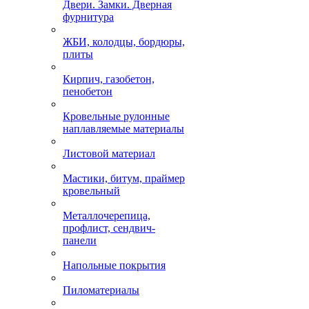
Двери. Замки. Дверная
фурнитура
ЖБИ, колодцы, бордюры,
плиты
Кирпич, газобетон,
пенобетон
Кровельные рулонные
наплавляемые материалы
Листовой материал
Мастики, битум, праймер
кровельный
Металлочерепица,
профлист, сендвич-
панели
Напольные покрытия
Пиломатериалы