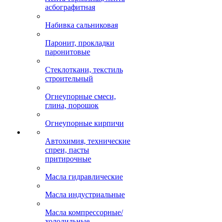
асбографитная
Набивка сальниковая
Паронит, прокладки
паронитовые
Стеклоткани, текстиль
строительный
Огнеупорные смеси,
глина, порошок
Огнеупорные кирпичи
Автохимия, технические
спреи, пасты
притирочные
Масла гидравлические
Масла индустриальные
Масла компрессорные/
холодильные