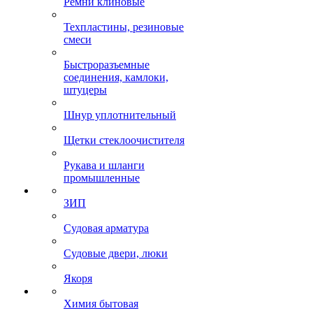
Ремни клиновые
Техпластины, резиновые
смеси
Быстроразъемные
соединения, камлоки,
штуцеры
Шнур уплотнительный
Щетки стеклоочистителя
Рукава и шланги
промышленные
ЗИП
Судовая арматура
Судовые двери, люки
Якоря
Химия бытовая