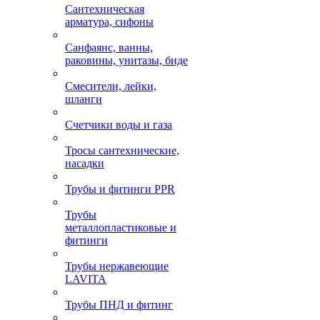
Сантехническая
арматура, сифоны
Санфаянс, ванны,
раковины, унитазы, биде
Смесители, лейки,
шланги
Счетчики воды и газа
Тросы сантехнические,
насадки
Трубы и фитинги PPR
Трубы
металлопластиковые и
фитинги
Трубы нержавеющие
LAVITA
Трубы ПНД и фитинг