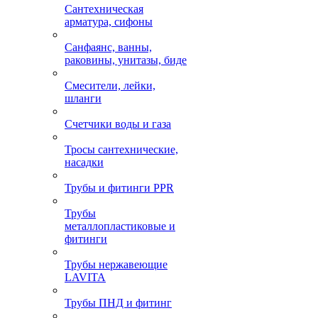
Сантехническая
арматура, сифоны
Санфаянс, ванны,
раковины, унитазы, биде
Смесители, лейки,
шланги
Счетчики воды и газа
Тросы сантехнические,
насадки
Трубы и фитинги PPR
Трубы
металлопластиковые и
фитинги
Трубы нержавеющие
LAVITA
Трубы ПНД и фитинг