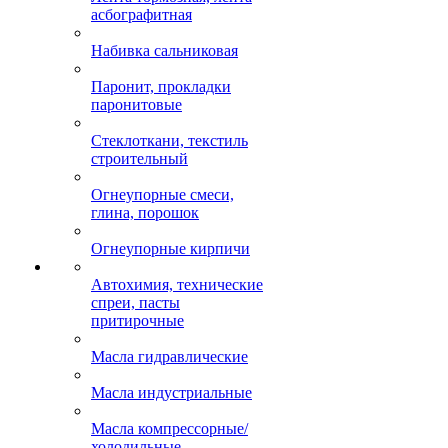
асбографитная
Набивка сальниковая
Паронит, прокладки
паронитовые
Стеклоткани, текстиль
строительный
Огнеупорные смеси,
глина, порошок
Огнеупорные кирпичи
Автохимия, технические
спреи, пасты
притирочные
Масла гидравлические
Масла индустриальные
Масла компрессорные/
холодильные