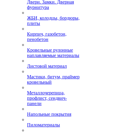
Двери. Замки. Дверная
фурнитура
ЖБИ, колодцы, бордюры,
плиты
Кирпич, газобетон,
пенобетон
Кровельные рулонные
наплавляемые материалы
Листовой материал
Мастики, битум, праймер
кровельный
Металлочерепица,
профлист, сендвич-
панели
Напольные покрытия
Пиломатериалы