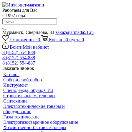
Работаем для Вас
с 1997 года!
Мурманск, Свердлова, 33
zakaz@armada51.ru
Отложенные
0
Корзина
0
пуста
0
Войти
Мой кабинет
8 (8152) 554-888
8 (8152) 554-888
8 (8152) 554-887
Заказать звонок
Каталог
Собери свой набор
Инструмент
Спецодежда, обувь, СИЗ
Строительные материалы
Сантехника
Электротехнические товары и
оборудование
Газы технические
Электрогазосварочное оборудование
Хозяйственно-бытовые товары