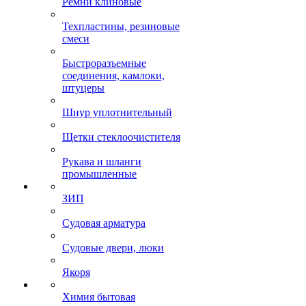
Ремни клиновые
Техпластины, резиновые
смеси
Быстроразъемные
соединения, камлоки,
штуцеры
Шнур уплотнительный
Щетки стеклоочистителя
Рукава и шланги
промышленные
ЗИП
Судовая арматура
Судовые двери, люки
Якоря
Химия бытовая