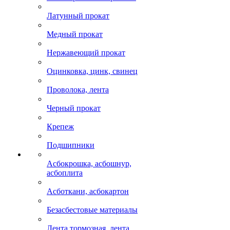
Латунный прокат
Медный прокат
Нержавеющий прокат
Оцинковка, цинк, свинец
Проволока, лента
Черный прокат
Крепеж
Подшипники
Асбокрошка, асбошнур,
асбоплита
Асботкани, асбокартон
Безасбестовые материалы
Лента тормозная, лента