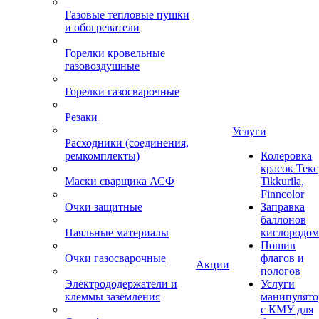
Газовые тепловые пушки
и обогреватели
Горелки кровельные
газовоздушные
Горелки газосварочные
Резаки
Услуги
Расходники (соединения,
ремкомплекты)
Колеровка
красок Текс
Маски сварщика АСФ
Tikkurila,
Finncolor
Очки защитные
Заправка
баллонов
Паяльные материалы
кислородом
Пошив
Очки газосварочные
флагов и
Акции
пологов
Электрододержатели и
Услуги
клеммы заземления
манипулято
с КМУ для