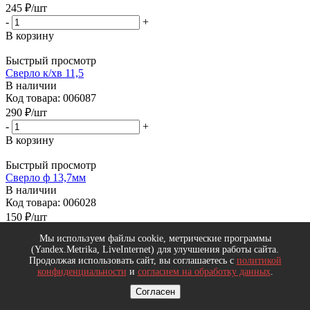
245
₽
/шт
-
+
В корзину
Быстрый просмотр
Сверло к/хв 11,5
В наличии
Код товара: 006087
290
₽
/шт
-
+
В корзину
Быстрый просмотр
Сверло ф 13,7мм
В наличии
Код товара: 006028
150
₽
/шт
-
+
Мы используем файлы cookie, метрические программы
В корзину
(Yandex.Metrika, LiveInternet) для улучшения работы сайта.
Продолжая использовать сайт, вы соглашаетесь с
политикой
Быстрый просмотр
конфиденциальности
и
согласием на обработку данных
.
Сверло ф 9,2мм
Согласен
В наличии
Код товара: 004904