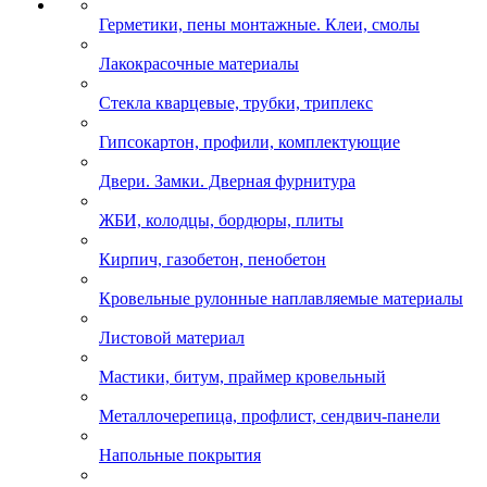
Герметики, пены монтажные. Клеи, смолы
Лакокрасочные материалы
Стекла кварцевые, трубки, триплекс
Гипсокартон, профили, комплектующие
Двери. Замки. Дверная фурнитура
ЖБИ, колодцы, бордюры, плиты
Кирпич, газобетон, пенобетон
Кровельные рулонные наплавляемые материалы
Листовой материал
Мастики, битум, праймер кровельный
Металлочерепица, профлист, сендвич-панели
Напольные покрытия