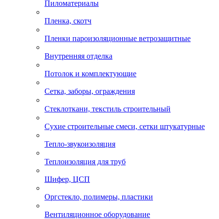
Пиломатериалы
Пленка, скотч
Пленки пароизоляционные ветрозащитные
Внутренняя отделка
Потолок и комплектующие
Сетка, заборы, ограждения
Стеклоткани, текстиль строительный
Сухие строительные смеси, сетки штукатурные
Тепло-звукоизоляция
Теплоизоляция для труб
Шифер, ЦСП
Оргстекло, полимеры, пластики
Вентиляционное оборудование