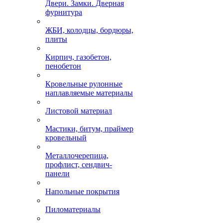
Двери. Замки. Дверная
фурнитура
ЖБИ, колодцы, бордюры,
плиты
Кирпич, газобетон,
пенобетон
Кровельные рулонные
наплавляемые материалы
Листовой материал
Мастики, битум, праймер
кровельный
Металлочерепица,
профлист, сендвич-
панели
Напольные покрытия
Пиломатериалы