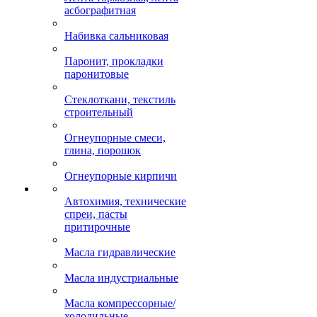
асбографитная
Набивка сальниковая
Паронит, прокладки
паронитовые
Стеклоткани, текстиль
строительный
Огнеупорные смеси,
глина, порошок
Огнеупорные кирпичи
Автохимия, технические
спреи, пасты
притирочные
Масла гидравлические
Масла индустриальные
Масла компрессорные/
холодильные