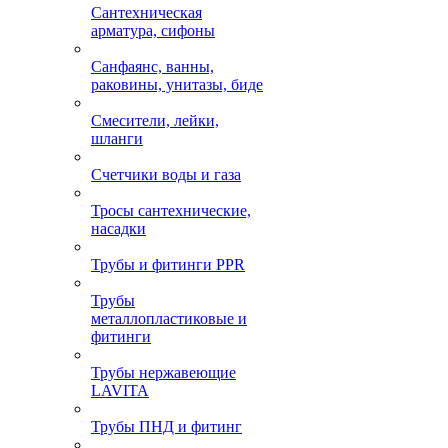
Сантехническая
арматура, сифоны
Санфаянс, ванны,
раковины, унитазы, биде
Смесители, лейки,
шланги
Счетчики воды и газа
Тросы сантехнические,
насадки
Трубы и фитинги PPR
Трубы
металлопластиковые и
фитинги
Трубы нержавеющие
LAVITA
Трубы ПНД и фитинг