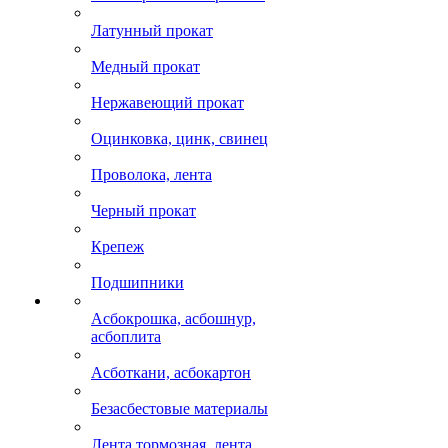
Латунный прокат
Медный прокат
Нержавеющий прокат
Оцинковка, цинк, свинец
Проволока, лента
Черный прокат
Крепеж
Подшипники
Асбокрошка, асбошнур,
асбоплита
Асботкани, асбокартон
Безасбестовые материалы
Лента тормозная, лента