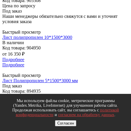
Код товара: 905308
Цена по запросу
Под заказ
Наши менеджеры обязательно свяжутся с вами и уточнят
условия заказа
Быстрый просмотр
Лист полипропилен 10*1500*3000
В наличии
Код товара: 904950
от
16 350 ₽
Подробнее
Подробнее
Быстрый просмотр
Лист Полипропилен 5*1500*3000 мм
Под заказ
Код товара: 894935
Цена по запросу
Мы используем файлы cookie, метрические программы
Под заказ
(Yandex.Metrika, LiveInternet) для улучшения работы сайта.
Наши менеджеры обязательно свяжутся с вами и уточнят
Продолжая использовать сайт, вы соглашаетесь с
политикой
условия заказа
конфиденциальности
и
согласием на обработку данных
.
Быстрый просмотр
Согласен
Поликарбонат монолитный 8мм 2050*3050мм прозрачный