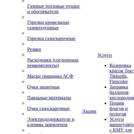
Газовые тепловые пушки
и обогреватели
Горелки кровельные
газовоздушные
Горелки газосварочные
Резаки
Услуги
Расходники (соединения,
ремкомплекты)
Колеровка
красок Текс
Маски сварщика АСФ
Tikkurila,
Finncolor
Очки защитные
Заправка
баллонов
Паяльные материалы
кислородом
Пошив
Очки газосварочные
флагов и
Акции
пологов
Электрододержатели и
Услуги
клеммы заземления
манипулято
с КМУ для