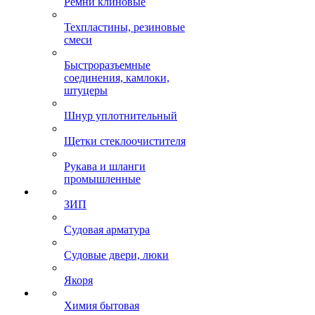
Ремни клиновые
Техпластины, резиновые
смеси
Быстроразъемные
соединения, камлоки,
штуцеры
Шнур уплотнительный
Щетки стеклоочистителя
Рукава и шланги
промышленные
ЗИП
Судовая арматура
Судовые двери, люки
Якоря
Химия бытовая