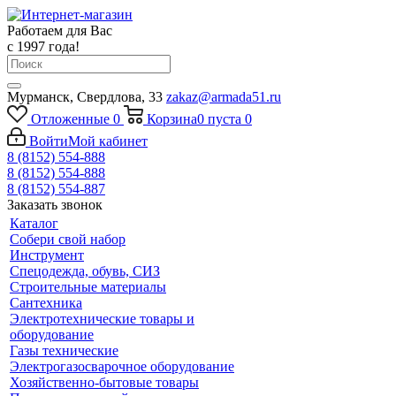
Работаем для Вас
с 1997 года!
Мурманск, Свердлова, 33
zakaz@armada51.ru
Отложенные
0
Корзина
0
пуста
0
Войти
Мой кабинет
8 (8152) 554-888
8 (8152) 554-888
8 (8152) 554-887
Заказать звонок
Каталог
Собери свой набор
Инструмент
Спецодежда, обувь, СИЗ
Строительные материалы
Сантехника
Электротехнические товары и
оборудование
Газы технические
Электрогазосварочное оборудование
Хозяйственно-бытовые товары