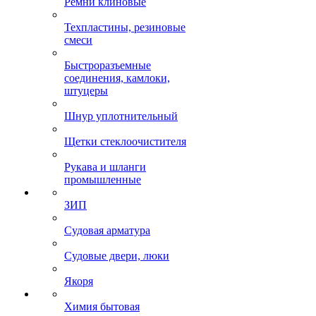
Ремни клиновые
Техпластины, резиновые
смеси
Быстроразъемные
соединения, камлоки,
штуцеры
Шнур уплотнительный
Щетки стеклоочистителя
Рукава и шланги
промышленные
ЗИП
Судовая арматура
Судовые двери, люки
Якоря
Химия бытовая