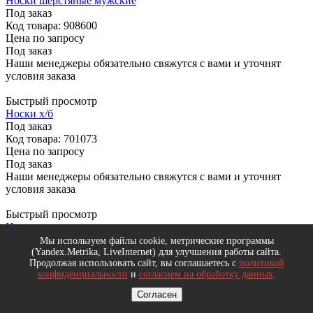
Носки шерстяные мужские
Под заказ
Код товара: 908600
Цена по запросу
Под заказ
Наши менеджеры обязательно свяжутся с вами и уточнят
условия заказа
Быстрый просмотр
Носки х/б
Под заказ
Код товара: 701073
Цена по запросу
Под заказ
Наши менеджеры обязательно свяжутся с вами и уточнят
условия заказа
Быстрый просмотр
Носки мужские толстые шерстяные
Под заказ
Мы используем файлы cookie, метрические программы
Код товара: 819600
(Yandex.Metrika, LiveInternet) для улучшения работы сайта.
Продолжая использовать сайт, вы соглашаетесь с
политикой
Цена по запросу
конфиденциальности
и
согласием на обработку данных
.
Под заказ
Наши менеджеры обязательно свяжутся с вами и уточнят
Согласен
условия заказа