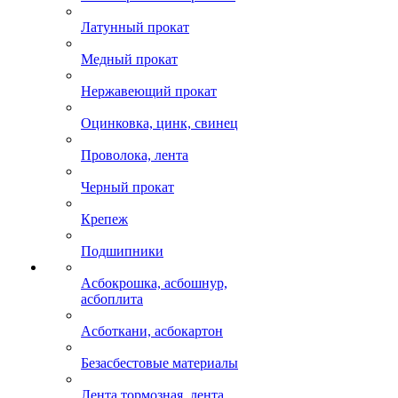
Латунный прокат
Медный прокат
Нержавеющий прокат
Оцинковка, цинк, свинец
Проволока, лента
Черный прокат
Крепеж
Подшипники
Асбокрошка, асбошнур,
асбоплита
Асботкани, асбокартон
Безасбестовые материалы
Лента тормозная, лента