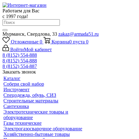
Работаем для Вас
с 1997 года!
Мурманск, Свердлова, 33
zakaz@armada51.ru
Отложенные
0
Корзина
0
пуста
0
Войти
Мой кабинет
8 (8152) 554-888
8 (8152) 554-888
8 (8152) 554-887
Заказать звонок
Каталог
Собери свой набор
Инструмент
Спецодежда, обувь, СИЗ
Строительные материалы
Сантехника
Электротехнические товары и
оборудование
Газы технические
Электрогазосварочное оборудование
Хозяйственно-бытовые товары