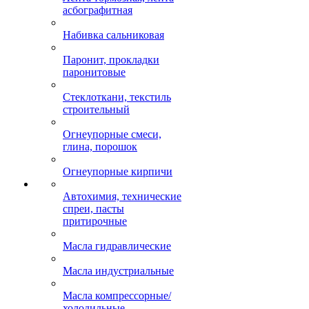
асбографитная
Набивка сальниковая
Паронит, прокладки
паронитовые
Стеклоткани, текстиль
строительный
Огнеупорные смеси,
глина, порошок
Огнеупорные кирпичи
Автохимия, технические
спреи, пасты
притирочные
Масла гидравлические
Масла индустриальные
Масла компрессорные/
холодильные