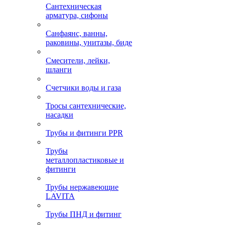
Сантехническая
арматура, сифоны
Санфаянс, ванны,
раковины, унитазы, биде
Смесители, лейки,
шланги
Счетчики воды и газа
Тросы сантехнические,
насадки
Трубы и фитинги PPR
Трубы
металлопластиковые и
фитинги
Трубы нержавеющие
LAVITA
Трубы ПНД и фитинг