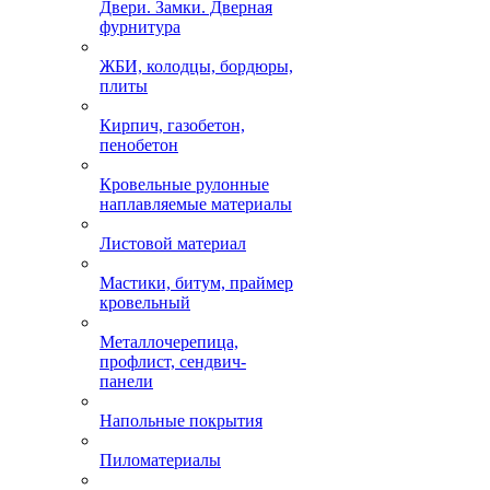
Двери. Замки. Дверная
фурнитура
ЖБИ, колодцы, бордюры,
плиты
Кирпич, газобетон,
пенобетон
Кровельные рулонные
наплавляемые материалы
Листовой материал
Мастики, битум, праймер
кровельный
Металлочерепица,
профлист, сендвич-
панели
Напольные покрытия
Пиломатериалы