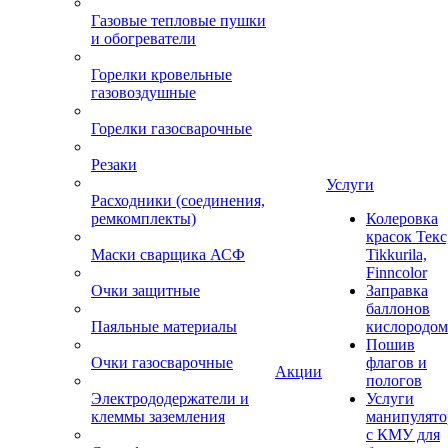
Газовые тепловые пушки
и обогреватели
Горелки кровельные
газовоздушные
Горелки газосварочные
Резаки
Услуги
Расходники (соединения,
ремкомплекты)
Колеровка
красок Текс
Маски сварщика АСФ
Tikkurila,
Finncolor
Очки защитные
Заправка
баллонов
Паяльные материалы
кислородом
Пошив
Очки газосварочные
флагов и
Акции
пологов
Электрододержатели и
Услуги
клеммы заземления
манипулято
с КМУ для