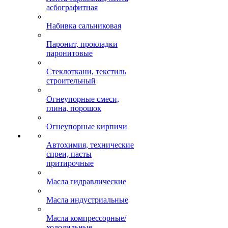
асбографитная
Набивка сальниковая
Паронит, прокладки
паронитовые
Стеклоткани, текстиль
строительный
Огнеупорные смеси,
глина, порошок
Огнеупорные кирпичи
Автохимия, технические
спреи, пасты
притирочные
Масла гидравлические
Масла индустриальные
Масла компрессорные/
холодильные