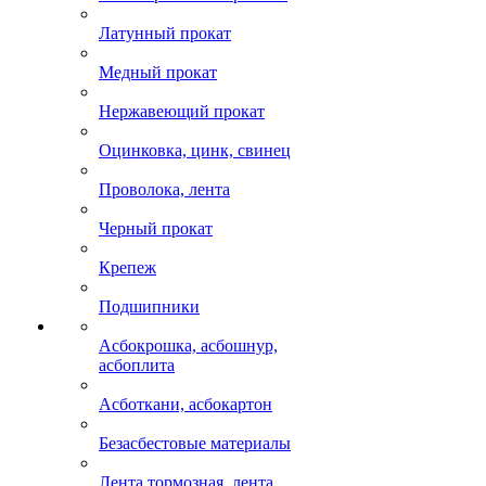
Латунный прокат
Медный прокат
Нержавеющий прокат
Оцинковка, цинк, свинец
Проволока, лента
Черный прокат
Крепеж
Подшипники
Асбокрошка, асбошнур,
асбоплита
Асботкани, асбокартон
Безасбестовые материалы
Лента тормозная, лента