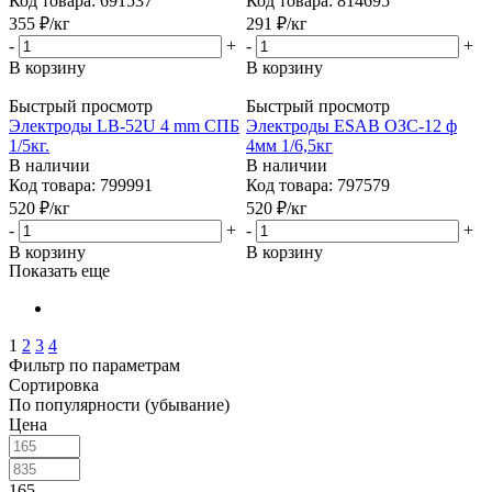
Код товара: 691537
Код товара: 814695
355
₽
/кг
291
₽
/кг
-
+
-
+
В корзину
В корзину
Быстрый просмотр
Быстрый просмотр
Электроды LB-52U 4 mm СПБ
Электроды ESAB ОЗС-12 ф
1/5кг.
4мм 1/6,5кг
В наличии
В наличии
Код товара: 799991
Код товара: 797579
520
₽
/кг
520
₽
/кг
-
+
-
+
В корзину
В корзину
Показать еще
1
2
3
4
Фильтр по параметрам
Сортировка
По популярности (убывание)
Цена
165