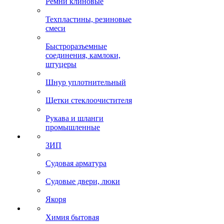
Ремни клиновые
Техпластины, резиновые
смеси
Быстроразъемные
соединения, камлоки,
штуцеры
Шнур уплотнительный
Щетки стеклоочистителя
Рукава и шланги
промышленные
ЗИП
Судовая арматура
Судовые двери, люки
Якоря
Химия бытовая