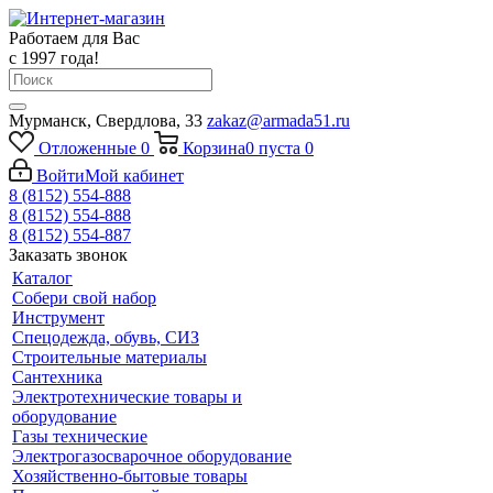
Работаем для Вас
с 1997 года!
Мурманск, Свердлова, 33
zakaz@armada51.ru
Отложенные
0
Корзина
0
пуста
0
Войти
Мой кабинет
8 (8152) 554-888
8 (8152) 554-888
8 (8152) 554-887
Заказать звонок
Каталог
Собери свой набор
Инструмент
Спецодежда, обувь, СИЗ
Строительные материалы
Сантехника
Электротехнические товары и
оборудование
Газы технические
Электрогазосварочное оборудование
Хозяйственно-бытовые товары