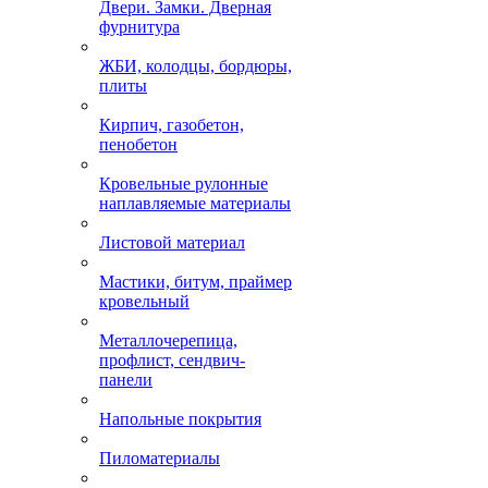
Двери. Замки. Дверная
фурнитура
ЖБИ, колодцы, бордюры,
плиты
Кирпич, газобетон,
пенобетон
Кровельные рулонные
наплавляемые материалы
Листовой материал
Мастики, битум, праймер
кровельный
Металлочерепица,
профлист, сендвич-
панели
Напольные покрытия
Пиломатериалы