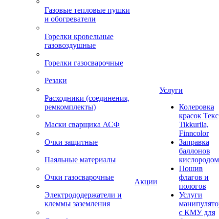
Газовые тепловые пушки
и обогреватели
Горелки кровельные
газовоздушные
Горелки газосварочные
Резаки
Услуги
Расходники (соединения,
ремкомплекты)
Колеровка
красок Текс
Маски сварщика АСФ
Tikkurila,
Finncolor
Очки защитные
Заправка
баллонов
Паяльные материалы
кислородом
Пошив
Очки газосварочные
флагов и
Акции
пологов
Электрододержатели и
Услуги
клеммы заземления
манипулято
с КМУ для