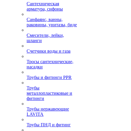
Сантехническая
арматура, сифоны
Санфаянс, ванны,
раковины, унитазы, биде
Смесители, лейки,
шланги
Счетчики воды и газа
Тросы сантехнические,
насадки
Трубы и фитинги PPR
Трубы
металлопластиковые и
фитинги
Трубы нержавеющие
LAVITA
Трубы ПНД и фитинг