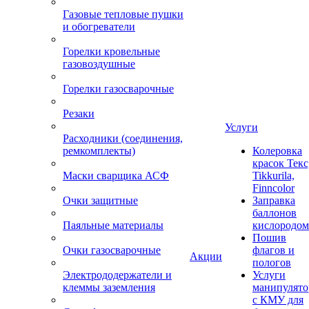
Газовые тепловые пушки
и обогреватели
Горелки кровельные
газовоздушные
Горелки газосварочные
Резаки
Услуги
Расходники (соединения,
ремкомплекты)
Колеровка
красок Текс
Маски сварщика АСФ
Tikkurila,
Finncolor
Очки защитные
Заправка
баллонов
Паяльные материалы
кислородом
Пошив
Очки газосварочные
флагов и
Акции
пологов
Электрододержатели и
Услуги
клеммы заземления
манипулято
с КМУ для