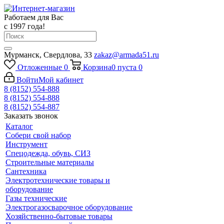
Работаем для Вас
с 1997 года!
Мурманск, Свердлова, 33
zakaz@armada51.ru
Отложенные
0
Корзина
0
пуста
0
Войти
Мой кабинет
8 (8152) 554-888
8 (8152) 554-888
8 (8152) 554-887
Заказать звонок
Каталог
Собери свой набор
Инструмент
Спецодежда, обувь, СИЗ
Строительные материалы
Сантехника
Электротехнические товары и
оборудование
Газы технические
Электрогазосварочное оборудование
Хозяйственно-бытовые товары