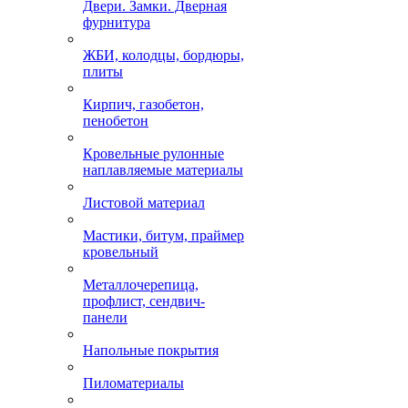
Двери. Замки. Дверная
фурнитура
ЖБИ, колодцы, бордюры,
плиты
Кирпич, газобетон,
пенобетон
Кровельные рулонные
наплавляемые материалы
Листовой материал
Мастики, битум, праймер
кровельный
Металлочерепица,
профлист, сендвич-
панели
Напольные покрытия
Пиломатериалы