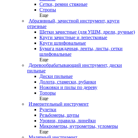
Сетки, ремни стяжные
Стропы
Еще
Абразивный, зачистной инструмент, круги
отрезные
Щетки зачистные (для УШМ, дрели, ручные)
Круги зачистные и лепестковые
Круги шлифовальные
Бумага наждачная, ленты, листы, сетки
шлифовальные
Еще
Деревообрабатывающий инструмент, диски
пильные
Диски пильные
Долота, стамески, рубанки
Ножовки и пилы по дереву
Топоры
Еще
Измерительный инструмент
Рулетки
Резьбомеры, щупы
Уровни, правила, линейки
Микрометры, нутрометры, угломеры
Еще
Малярный инструмент