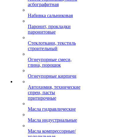
асбографитная
Набивка сальниковая
Паронит, прокладки
паронитовые
Стеклоткани, текстиль
строительный
Огнеупорные смеси,
глина, порошок
Огнеупорные кирпичи
Автохимия, технические
спреи, пасты
притирочные
Масла гидравлические
Масла индустриальные
Масла компрессорные/
холодильные