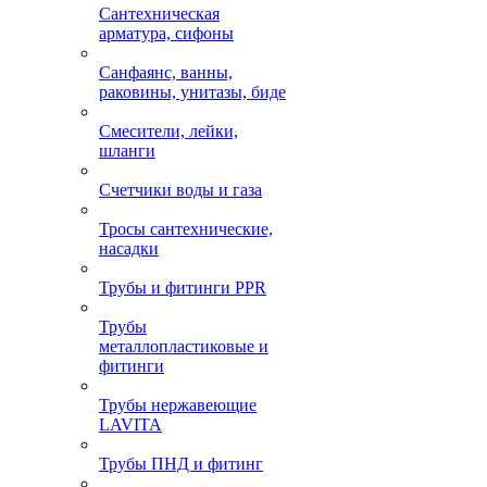
Сантехническая
арматура, сифоны
Санфаянс, ванны,
раковины, унитазы, биде
Смесители, лейки,
шланги
Счетчики воды и газа
Тросы сантехнические,
насадки
Трубы и фитинги PPR
Трубы
металлопластиковые и
фитинги
Трубы нержавеющие
LAVITA
Трубы ПНД и фитинг