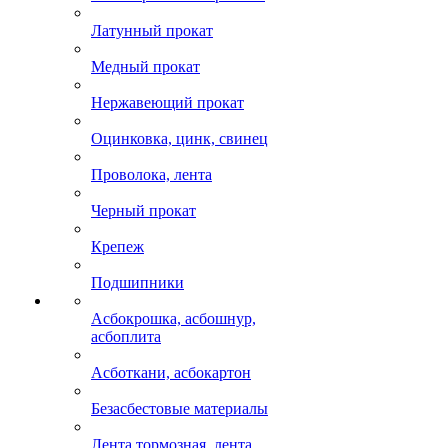
Латунный прокат
Медный прокат
Нержавеющий прокат
Оцинковка, цинк, свинец
Проволока, лента
Черный прокат
Крепеж
Подшипники
Асбокрошка, асбошнур,
асбоплита
Асботкани, асбокартон
Безасбестовые материалы
Лента тормозная, лента