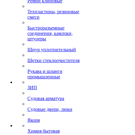
Ремни клиновые
Техпластины, резиновые
смеси
Быстроразъемные
соединения, камлоки,
штуцеры
Шнур уплотнительный
Щетки стеклоочистителя
Рукава и шланги
промышленные
ЗИП
Судовая арматура
Судовые двери, люки
Якоря
Химия бытовая