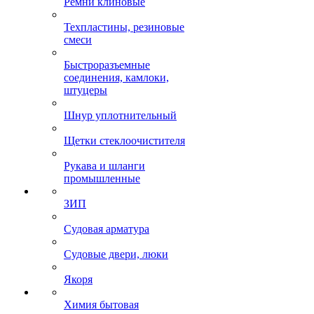
Ремни клиновые
Техпластины, резиновые
смеси
Быстроразъемные
соединения, камлоки,
штуцеры
Шнур уплотнительный
Щетки стеклоочистителя
Рукава и шланги
промышленные
ЗИП
Судовая арматура
Судовые двери, люки
Якоря
Химия бытовая