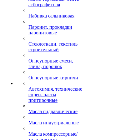
асбографитная
Набивка сальниковая
Паронит, прокладки
паронитовые
Стеклоткани, текстиль
строительный
Огнеупорные смеси,
глина, порошок
Огнеупорные кирпичи
Автохимия, технические
спреи, пасты
притирочные
Масла гидравлические
Масла индустриальные
Масла компрессорные/
холодильные