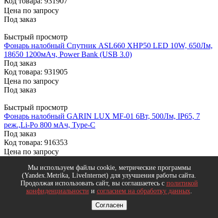
Код товара: 931907
Цена по запросу
Под заказ
Быстрый просмотр
Фонарь налобный Спутник ASL660 XHP50 LED 10W, 650Лм,
18650 1200мАч, Power Bank (USB 3.0)
Под заказ
Код товара: 931905
Цена по запросу
Под заказ
Быстрый просмотр
Фонарь налобный GARIN LUX MF-01 6Вт, 500Лм, IP65, 7
реж.,Li-Po 800 мАч, Type-C
Под заказ
Код товара: 916353
Цена по запросу
Под заказ
Мы используем файлы cookie, метрические программы
(Yandex.Metrika, LiveInternet) для улучшения работы сайта.
Быстрый просмотр
Продолжая использовать сайт, вы соглашаетесь с
политикой
Фонарь налобный Спутник AFH765 XPE LED 3W+COB LED
конфиденциальности
и
согласием на обработку данных
.
3Wх2, 250Лм, 18650 1200мАч
Под заказ
Согласен
Код товара: 908478