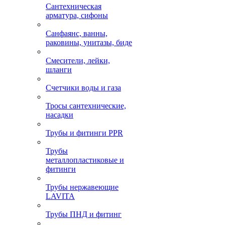
Сантехническая
арматура, сифоны
Санфаянс, ванны,
раковины, унитазы, биде
Смесители, лейки,
шланги
Счетчики воды и газа
Тросы сантехнические,
насадки
Трубы и фитинги PPR
Трубы
металлопластиковые и
фитинги
Трубы нержавеющие
LAVITA
Трубы ПНД и фитинг