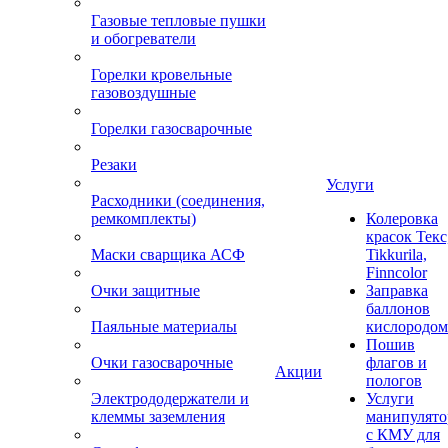
Газовые тепловые пушки
и обогреватели
Горелки кровельные
газовоздушные
Горелки газосварочные
Резаки
Услуги
Расходники (соединения,
ремкомплекты)
Колеровка
красок Текс
Маски сварщика АСФ
Tikkurila,
Finncolor
Очки защитные
Заправка
баллонов
Паяльные материалы
кислородом
Пошив
Очки газосварочные
флагов и
Акции
пологов
Электрододержатели и
Услуги
клеммы заземления
манипулято
с КМУ для