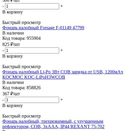
300
₽
/шт
-
+
В корзину
Быстрый просмотр
Фонарь налобный Forsage F-01149 47799
В наличии
Код товара: 955904
825
₽
/шт
-
+
В корзину
Быстрый просмотр
Фонарь налобный Li-Po 3Вт COB зарядка от USB, 1200мАч
КОСМОС KOC-LiPoH3WCOB
В наличии
Код товара: 858826
367
₽
/шт
-
+
В корзину
Быстрый просмотр
Фонарь налобный, трехрежимный, с улучшенным
рефлектором, СОВ, 3хААА, IP44 REXANT 75-702