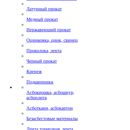
Латунный прокат
Медный прокат
Нержавеющий прокат
Оцинковка, цинк, свинец
Проволока, лента
Черный прокат
Крепеж
Подшипники
Асбокрошка, асбошнур,
асбоплита
Асботкани, асбокартон
Безасбестовые материалы
Лента тормозная, лента