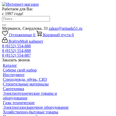
Работаем для Вас
с 1997 года!
Мурманск, Свердлова, 33
zakaz@armada51.ru
Отложенные
0
Корзина
0
пуста
0
Войти
Мой кабинет
8 (8152) 554-888
8 (8152) 554-888
8 (8152) 554-887
Заказать звонок
Каталог
Собери свой набор
Инструмент
Спецодежда, обувь, СИЗ
Строительные материалы
Сантехника
Электротехнические товары и
оборудование
Газы технические
Электрогазосварочное оборудование
Хозяйственно-бытовые товары