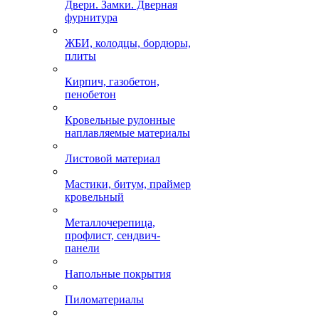
Двери. Замки. Дверная
фурнитура
ЖБИ, колодцы, бордюры,
плиты
Кирпич, газобетон,
пенобетон
Кровельные рулонные
наплавляемые материалы
Листовой материал
Мастики, битум, праймер
кровельный
Металлочерепица,
профлист, сендвич-
панели
Напольные покрытия
Пиломатериалы