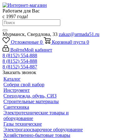
Работаем для Вас
с 1997 года!
Мурманск, Свердлова, 33
zakaz@armada51.ru
Отложенные
0
Корзина
0
пуста
0
Войти
Мой кабинет
8 (8152) 554-888
8 (8152) 554-888
8 (8152) 554-887
Заказать звонок
Каталог
Собери свой набор
Инструмент
Спецодежда, обувь, СИЗ
Строительные материалы
Сантехника
Электротехнические товары и
оборудование
Газы технические
Электрогазосварочное оборудование
Хозяйственно-бытовые товары