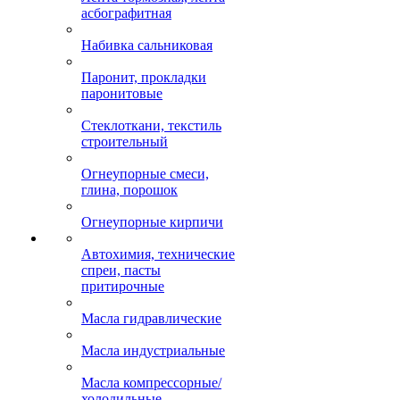
асбографитная
Набивка сальниковая
Паронит, прокладки
паронитовые
Стеклоткани, текстиль
строительный
Огнеупорные смеси,
глина, порошок
Огнеупорные кирпичи
Автохимия, технические
спреи, пасты
притирочные
Масла гидравлические
Масла индустриальные
Масла компрессорные/
холодильные