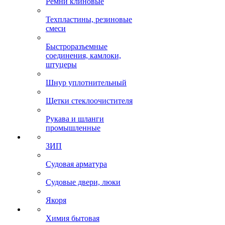
Ремни клиновые
Техпластины, резиновые
смеси
Быстроразъемные
соединения, камлоки,
штуцеры
Шнур уплотнительный
Щетки стеклоочистителя
Рукава и шланги
промышленные
ЗИП
Судовая арматура
Судовые двери, люки
Якоря
Химия бытовая