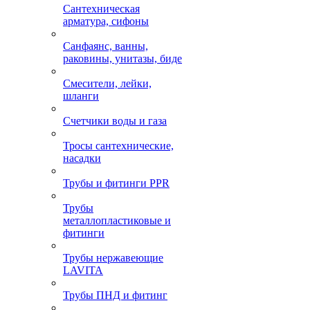
Сантехническая
арматура, сифоны
Санфаянс, ванны,
раковины, унитазы, биде
Смесители, лейки,
шланги
Счетчики воды и газа
Тросы сантехнические,
насадки
Трубы и фитинги PPR
Трубы
металлопластиковые и
фитинги
Трубы нержавеющие
LAVITA
Трубы ПНД и фитинг