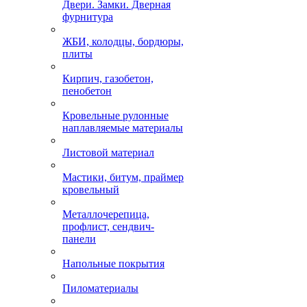
Двери. Замки. Дверная
фурнитура
ЖБИ, колодцы, бордюры,
плиты
Кирпич, газобетон,
пенобетон
Кровельные рулонные
наплавляемые материалы
Листовой материал
Мастики, битум, праймер
кровельный
Металлочерепица,
профлист, сендвич-
панели
Напольные покрытия
Пиломатериалы