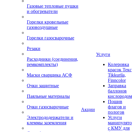
Газовые тепловые пушки
и обогреватели
Горелки кровельные
газовоздушные
Горелки газосварочные
Резаки
Услуги
Расходники (соединения,
ремкомплекты)
Колеровка
красок Текс
Маски сварщика АСФ
Tikkurila,
Finncolor
Очки защитные
Заправка
баллонов
Паяльные материалы
кислородом
Пошив
Очки газосварочные
флагов и
Акции
пологов
Электрододержатели и
Услуги
клеммы заземления
манипулято
с КМУ для