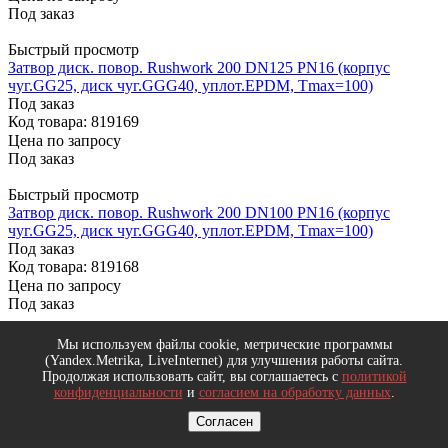
Под заказ
Быстрый просмотр
Затвор диск. повор. Rushwork 200 DN125 PN16 (корпус
чуг.GG25, диск чуг.GGG40, уплот.EPDM, Тmax=100)
Под заказ
Код товара: 819169
Цена по запросу
Под заказ
Быстрый просмотр
Затвор диск. повор. Rushwork 200 DN100 PN16 (корпус
чуг.GG25, диск чуг.GGG40, уплот.EPDM, Тmax=100)
Под заказ
Код товара: 819168
Цена по запросу
Под заказ
Быстрый просмотр
Мы используем файлы cookie, метрические программы
Затвор диск.повор.ДУ100 РУ16 чуг./диск нерж. KVANT NBR
(Yandex.Metrika, LiveInternet) для улучшения работы сайта.
Под заказ
Продолжая использовать сайт, вы соглашаетесь с
политикой
конфиденциальности
и
согласием на обработку данных
.
Код товара: 797566
Цена по запросу
Согласен
Под заказ