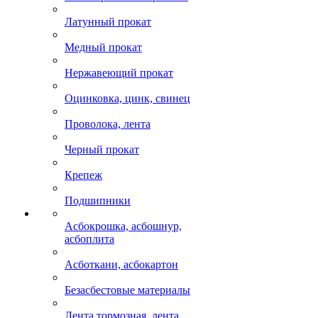
Латунный прокат
Медный прокат
Нержавеющий прокат
Оцинковка, цинк, свинец
Проволока, лента
Черный прокат
Крепеж
Подшипники
Асбокрошка, асбошнур,
асбоплита
Асботкани, асбокартон
Безасбестовые материалы
Лента тормозная, лента