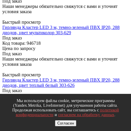
Под заказ
Наши менеджеры обязательно свяжутся с вами и уточнят
условия заказа
Быстрый просмотр
Гирлянда Кластер LED 3 м, темно-зеленый ПВХ IP20, 288
диодов, цвет мультиколор 303-629
Под заказ
Код товара: 946718
Цена по запросу
Под заказ
Наши менеджеры обязательно свяжутся с вами и уточнят
условия заказа
Быстрый просмотр
Гирлянда Кластер LED 3 м, темно-зеленый ПВХ IP20, 288
диодов, цвет теплый белый 303-626
Под заказ
Код товара: 946717
Цена по запросу
Мы используем файлы cookie, метрические программы
(Yandex.Metrika, LiveInternet) для улучшения работы сайта.
Под заказ
Продолжая использовать сайт, вы соглашаетесь с
политикой
Наши менеджеры обязательно свяжутся с вами и уточнят
конфиденциальности
и
согласием на обработку данных
.
условия заказа
Согласен
Быстрый просмотр