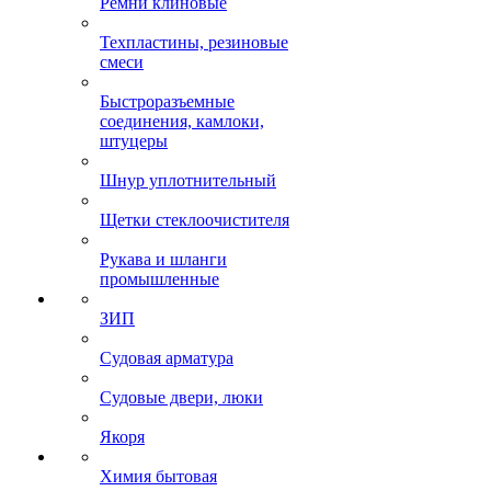
Ремни клиновые
Техпластины, резиновые
смеси
Быстроразъемные
соединения, камлоки,
штуцеры
Шнур уплотнительный
Щетки стеклоочистителя
Рукава и шланги
промышленные
ЗИП
Судовая арматура
Судовые двери, люки
Якоря
Химия бытовая