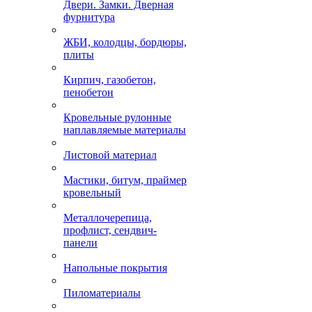
Двери. Замки. Дверная
фурнитура
ЖБИ, колодцы, бордюры,
плиты
Кирпич, газобетон,
пенобетон
Кровельные рулонные
наплавляемые материалы
Листовой материал
Мастики, битум, праймер
кровельный
Металлочерепица,
профлист, сендвич-
панели
Напольные покрытия
Пиломатериалы