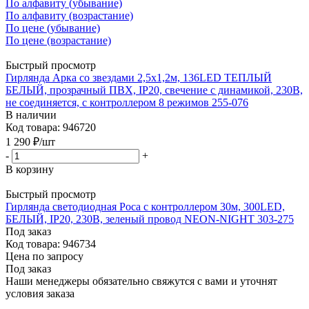
По алфавиту (убывание)
По алфавиту (возрастание)
По цене (убывание)
По цене (возрастание)
Быстрый просмотр
Гирлянда Арка со звездами 2,5х1,2м, 136LED ТЕПЛЫЙ
БЕЛЫЙ, прозрачный ПВХ, IP20, свечение с динамикой, 230В,
не соединяется, с контроллером 8 режимов 255-076
В наличии
Код товара: 946720
1 290
₽
/шт
-
+
В корзину
Быстрый просмотр
Гирлянда светодиодная Роса с контроллером 30м, 300LED,
БЕЛЫЙ, IP20, 230В, зеленый провод NEON-NIGHT 303-275
Под заказ
Код товара: 946734
Цена по запросу
Под заказ
Наши менеджеры обязательно свяжутся с вами и уточнят
условия заказа