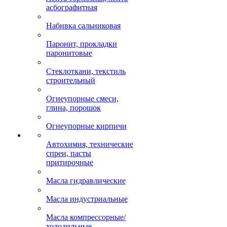
асбографитная
Набивка сальниковая
Паронит, прокладки
паронитовые
Стеклоткани, текстиль
строительный
Огнеупорные смеси,
глина, порошок
Огнеупорные кирпичи
Автохимия, технические
спреи, пасты
притирочные
Масла гидравлические
Масла индустриальные
Масла компрессорные/
холодильные