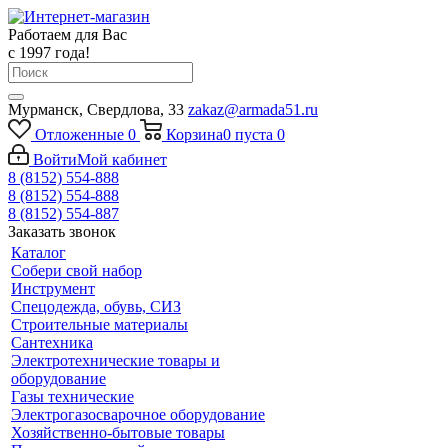
Работаем для Вас
с 1997 года!
Мурманск, Свердлова, 33
zakaz@armada51.ru
Отложенные
0
Корзина
0
пуста
0
Войти
Мой кабинет
8 (8152) 554-888
8 (8152) 554-888
8 (8152) 554-887
Заказать звонок
Каталог
Собери свой набор
Инструмент
Спецодежда, обувь, СИЗ
Строительные материалы
Сантехника
Электротехнические товары и
оборудование
Газы технические
Электрогазосварочное оборудование
Хозяйственно-бытовые товары