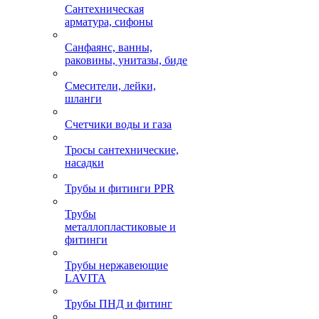
Сантехническая
арматура, сифоны
Санфаянс, ванны,
раковины, унитазы, биде
Смесители, лейки,
шланги
Счетчики воды и газа
Тросы сантехнические,
насадки
Трубы и фитинги PPR
Трубы
металлопластиковые и
фитинги
Трубы нержавеющие
LAVITA
Трубы ПНД и фитинг