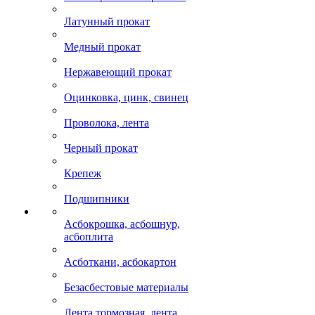
Латунный прокат
Медный прокат
Нержавеющий прокат
Оцинковка, цинк, свинец
Проволока, лента
Черный прокат
Крепеж
Подшипники
Асбокрошка, асбошнур,
асбоплита
Асботкани, асбокартон
Безасбестовые материалы
Лента тормозная, лента