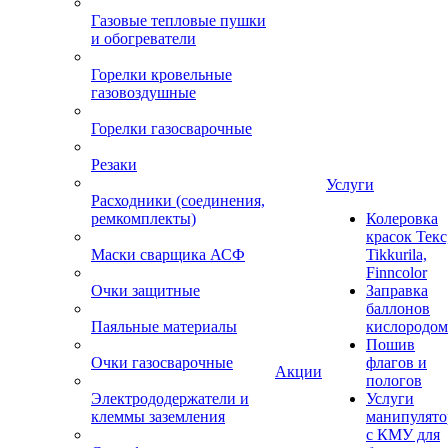
Газовые тепловые пушки
и обогреватели
Горелки кровельные
газовоздушные
Горелки газосварочные
Резаки
Услуги
Расходники (соединения,
ремкомплекты)
Колеровка
красок Текс
Маски сварщика АСФ
Tikkurila,
Finncolor
Очки защитные
Заправка
баллонов
Паяльные материалы
кислородом
Пошив
Очки газосварочные
флагов и
Акции
пологов
Электрододержатели и
Услуги
клеммы заземления
манипулято
с КМУ для