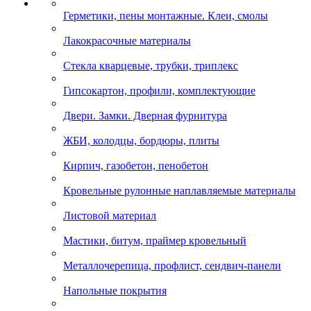
Герметики, пены монтажные. Клеи, смолы
Лакокрасочные материалы
Стекла кварцевые, трубки, триплекс
Гипсокартон, профили, комплектующие
Двери. Замки. Дверная фурнитура
ЖБИ, колодцы, бордюры, плиты
Кирпич, газобетон, пенобетон
Кровельные рулонные наплавляемые материалы
Листовой материал
Мастики, битум, праймер кровельный
Металлочерепица, профлист, сендвич-панели
Напольные покрытия