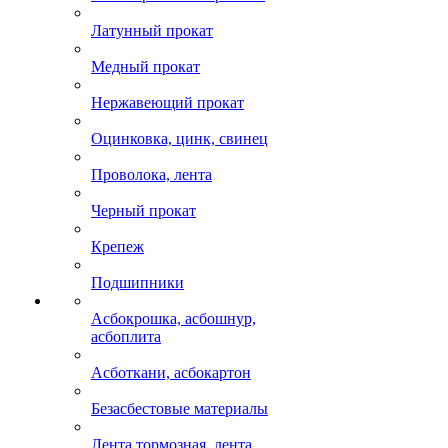
Латунный прокат
Медный прокат
Нержавеющий прокат
Оцинковка, цинк, свинец
Проволока, лента
Черный прокат
Крепеж
Подшипники
Асбокрошка, асбошнур,
асбоплита
Асботкани, асбокартон
Безасбестовые материалы
Лента тормозная, лента