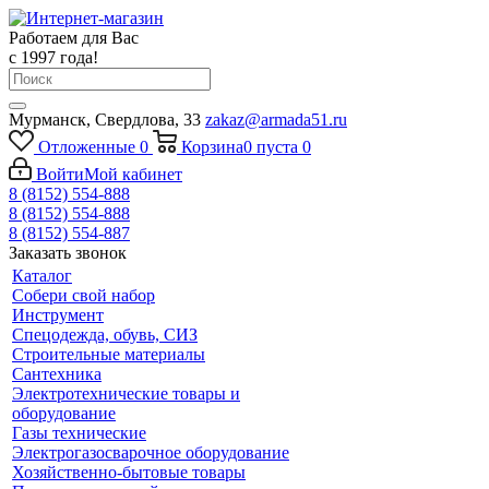
Работаем для Вас
с 1997 года!
Мурманск, Свердлова, 33
zakaz@armada51.ru
Отложенные
0
Корзина
0
пуста
0
Войти
Мой кабинет
8 (8152) 554-888
8 (8152) 554-888
8 (8152) 554-887
Заказать звонок
Каталог
Собери свой набор
Инструмент
Спецодежда, обувь, СИЗ
Строительные материалы
Сантехника
Электротехнические товары и
оборудование
Газы технические
Электрогазосварочное оборудование
Хозяйственно-бытовые товары