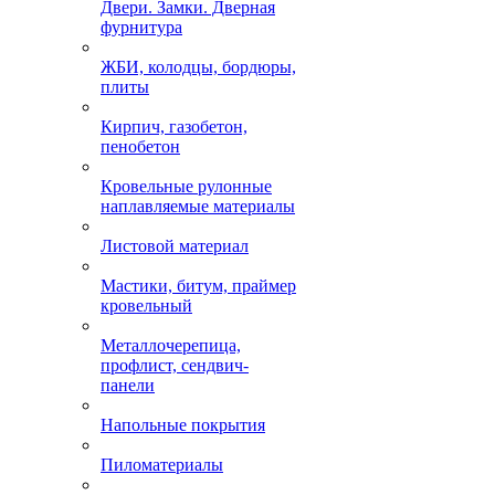
Двери. Замки. Дверная
фурнитура
ЖБИ, колодцы, бордюры,
плиты
Кирпич, газобетон,
пенобетон
Кровельные рулонные
наплавляемые материалы
Листовой материал
Мастики, битум, праймер
кровельный
Металлочерепица,
профлист, сендвич-
панели
Напольные покрытия
Пиломатериалы