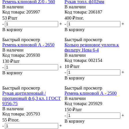
Ремень клиновой Z/0 - 560
Рукав топл. ф102мм
В наличии
В наличии
Код товара: 205997
Код товара: 206187
53
₽
/шт
400
₽
/пог.
-
+
-
+
В корзину
В корзину
Быстрый просмотр
Быстрый просмотр
Ремень клиновой А - 2650
Кольцо резиновое уплотн.к
В наличии
фильтру Нева 6-4
Код товара: 205930
В наличии
Код товара: 002154
130
₽
/шт
10
₽
/шт
-
+
-
+
В корзину
В корзину
Быстрый просмотр
Быстрый просмотр
Рукав ацетиленовый /
Ремень клиновой А - 2500
пропановый ф 6,3 кл. I ГОСТ
В наличии
9356-75
Код товара: 205929
В наличии
150
₽
/шт
Код товара: 205793
-
+
55
₽
/пог.
В корзину
-
+