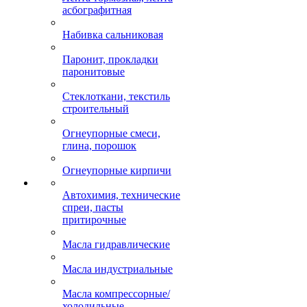
асбографитная
Набивка сальниковая
Паронит, прокладки
паронитовые
Стеклоткани, текстиль
строительный
Огнеупорные смеси,
глина, порошок
Огнеупорные кирпичи
Автохимия, технические
спреи, пасты
притирочные
Масла гидравлические
Масла индустриальные
Масла компрессорные/
холодильные