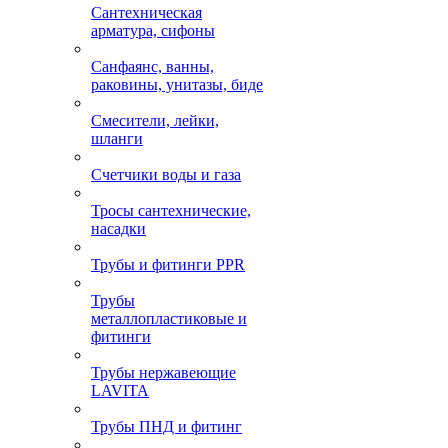
Сантехническая
арматура, сифоны
Санфаянс, ванны,
раковины, унитазы, биде
Смесители, лейки,
шланги
Счетчики воды и газа
Тросы сантехнические,
насадки
Трубы и фитинги PPR
Трубы
металлопластиковые и
фитинги
Трубы нержавеющие
LAVITA
Трубы ПНД и фитинг