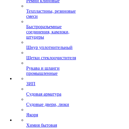
Ремни клиновые
Техпластины, резиновые
смеси
Быстроразъемные
соединения, камлоки,
штуцеры
Шнур уплотнительный
Щетки стеклоочистителя
Рукава и шланги
промышленные
ЗИП
Судовая арматура
Судовые двери, люки
Якоря
Химия бытовая