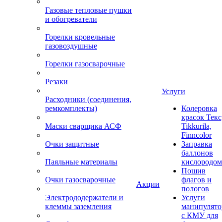
Газовые тепловые пушки
и обогреватели
Горелки кровельные
газовоздушные
Горелки газосварочные
Резаки
Услуги
Расходники (соединения,
ремкомплекты)
Колеровка
красок Текс
Маски сварщика АСФ
Tikkurila,
Finncolor
Очки защитные
Заправка
баллонов
Паяльные материалы
кислородом
Пошив
Очки газосварочные
флагов и
Акции
пологов
Электрододержатели и
Услуги
клеммы заземления
манипулято
с КМУ для