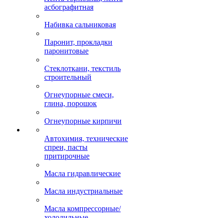
асбографитная
Набивка сальниковая
Паронит, прокладки
паронитовые
Стеклоткани, текстиль
строительный
Огнеупорные смеси,
глина, порошок
Огнеупорные кирпичи
Автохимия, технические
спреи, пасты
притирочные
Масла гидравлические
Масла индустриальные
Масла компрессорные/
холодильные