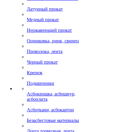
Латунный прокат
Медный прокат
Нержавеющий прокат
Оцинковка, цинк, свинец
Проволока, лента
Черный прокат
Крепеж
Подшипники
Асбокрошка, асбошнур,
асбоплита
Асботкани, асбокартон
Безасбестовые материалы
Лента тормозная, лента