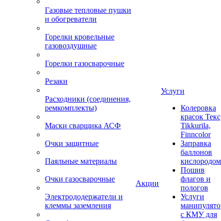
Газовые тепловые пушки
и обогреватели
Горелки кровельные
газовоздушные
Горелки газосварочные
Резаки
Услуги
Расходники (соединения,
ремкомплекты)
Колеровка
красок Текс
Маски сварщика АСФ
Tikkurila,
Finncolor
Очки защитные
Заправка
баллонов
Паяльные материалы
кислородом
Пошив
Очки газосварочные
флагов и
Акции
пологов
Электрододержатели и
Услуги
клеммы заземления
манипулято
с КМУ для