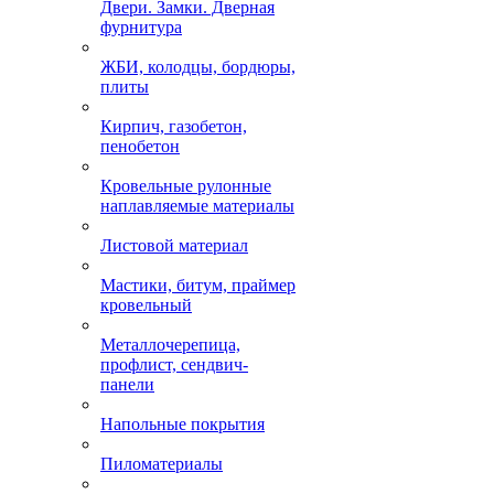
Двери. Замки. Дверная
фурнитура
ЖБИ, колодцы, бордюры,
плиты
Кирпич, газобетон,
пенобетон
Кровельные рулонные
наплавляемые материалы
Листовой материал
Мастики, битум, праймер
кровельный
Металлочерепица,
профлист, сендвич-
панели
Напольные покрытия
Пиломатериалы