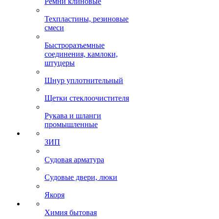
Ремни клиновые
Техпластины, резиновые
смеси
Быстроразъемные
соединения, камлоки,
штуцеры
Шнур уплотнительный
Щетки стеклоочистителя
Рукава и шланги
промышленные
ЗИП
Судовая арматура
Судовые двери, люки
Якоря
Химия бытовая