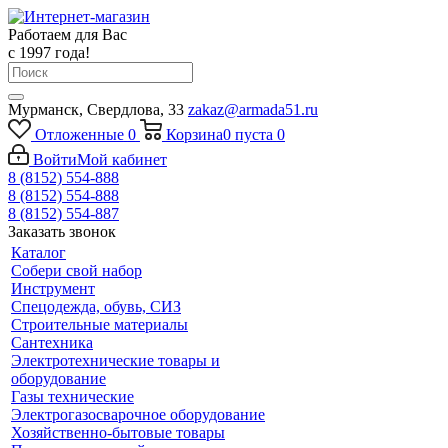
Работаем для Вас
с 1997 года!
Мурманск, Свердлова, 33
zakaz@armada51.ru
Отложенные
0
Корзина
0
пуста
0
Войти
Мой кабинет
8 (8152) 554-888
8 (8152) 554-888
8 (8152) 554-887
Заказать звонок
Каталог
Собери свой набор
Инструмент
Спецодежда, обувь, СИЗ
Строительные материалы
Сантехника
Электротехнические товары и
оборудование
Газы технические
Электрогазосварочное оборудование
Хозяйственно-бытовые товары