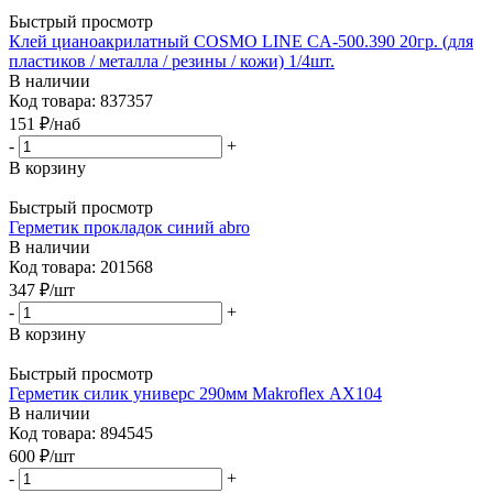
Быстрый просмотр
Клей цианоакрилатный COSMO LINE CA-500.390 20гр. (для
пластиков / металла / резины / кожи) 1/4шт.
В наличии
Код товара: 837357
151
₽
/наб
-
+
В корзину
Быстрый просмотр
Герметик прокладок синий abro
В наличии
Код товара: 201568
347
₽
/шт
-
+
В корзину
Быстрый просмотр
Герметик силик универс 290мм Makroflex АX104
В наличии
Код товара: 894545
600
₽
/шт
-
+