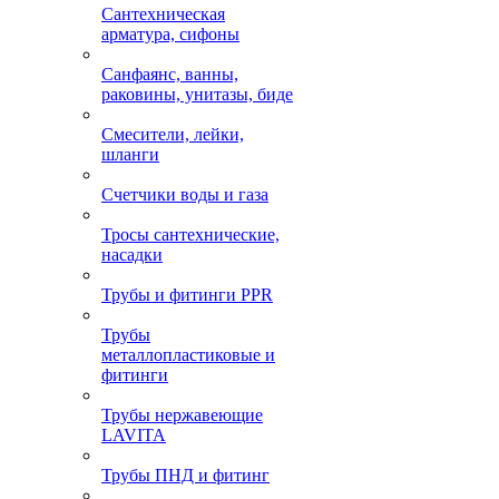
Сантехническая
арматура, сифоны
Санфаянс, ванны,
раковины, унитазы, биде
Смесители, лейки,
шланги
Счетчики воды и газа
Тросы сантехнические,
насадки
Трубы и фитинги PPR
Трубы
металлопластиковые и
фитинги
Трубы нержавеющие
LAVITA
Трубы ПНД и фитинг