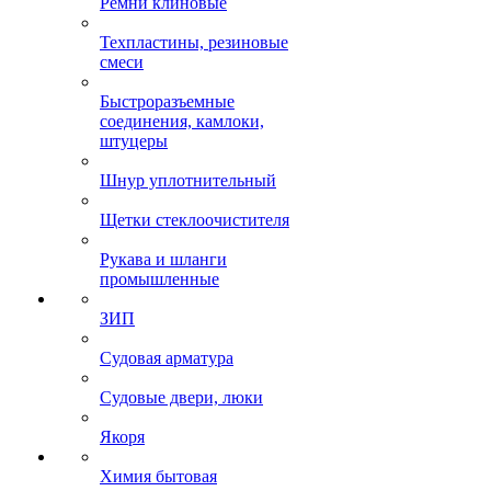
Ремни клиновые
Техпластины, резиновые
смеси
Быстроразъемные
соединения, камлоки,
штуцеры
Шнур уплотнительный
Щетки стеклоочистителя
Рукава и шланги
промышленные
ЗИП
Судовая арматура
Судовые двери, люки
Якоря
Химия бытовая