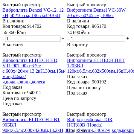
Быстрый просмотр
Быстрый просмотр
Виброплита Denzel VC-12, 12
Виброплита Denzel VC-30W,
кН, 45*35 см, 196 см3 97041
30 кН, 60*45 см, 108кг
В наличии
В наличии
Код товара: 914702
Код товара: 905170
56 360
₽
/шт
74 690
₽
/шт
-
+
-
+
В корзину
В корзину
Быстрый просмотр
Быстрый просмотр
Виброплита ELITECH HD
Виброплита ELITECH ПВТ
VTP 90T 90кг,6.5л/
120БВЛ
с,600х420мм,13.2кН,30см,15м/
120кг,6.5л\с,632х500мм,16кН,40
мин,346м2/
Под заказ
ч,вода,коврик,колеса
Код товара: 900192
Под заказ
Цена по запросу
Код товара: 940012
Под заказ
Цена по запросу
Под заказ
Быстрый просмотр
Быстрый просмотр
Виброплита ELITECH ПВТ
Вибротрамбовка TOR
90БВЛ
HCR80B (Honda)
90кг,6.5л\с,600х420мм,13.2кН,30см,15м\мин,346м2\ч,вода,коври
Под заказ