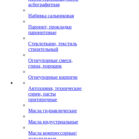
асбографитная
Набивка сальниковая
Паронит, прокладки
паронитовые
Стеклоткани, текстиль
строительный
Огнеупорные смеси,
глина, порошок
Огнеупорные кирпичи
Автохимия, технические
спреи, пасты
притирочные
Масла гидравлические
Масла индустриальные
Масла компрессорные/
холодильные