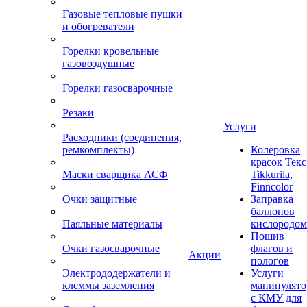
Газовые тепловые пушки
и обогреватели
Горелки кровельные
газовоздушные
Горелки газосварочные
Резаки
Услуги
Расходники (соединения,
ремкомплекты)
Колеровка
красок Текс
Маски сварщика АСФ
Tikkurila,
Finncolor
Очки защитные
Заправка
баллонов
Паяльные материалы
кислородом
Пошив
Очки газосварочные
флагов и
Акции
пологов
Электрододержатели и
Услуги
клеммы заземления
манипулято
с КМУ для