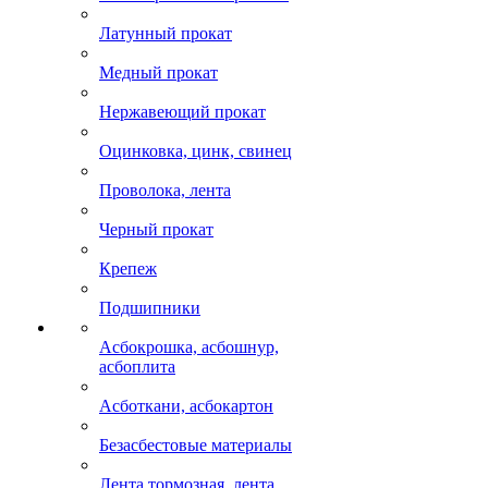
Латунный прокат
Медный прокат
Нержавеющий прокат
Оцинковка, цинк, свинец
Проволока, лента
Черный прокат
Крепеж
Подшипники
Асбокрошка, асбошнур,
асбоплита
Асботкани, асбокартон
Безасбестовые материалы
Лента тормозная, лента