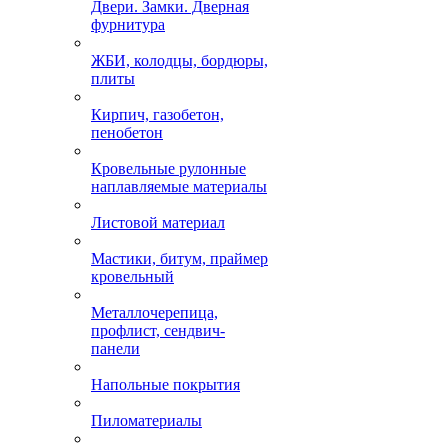
Двери. Замки. Дверная
фурнитура
ЖБИ, колодцы, бордюры,
плиты
Кирпич, газобетон,
пенобетон
Кровельные рулонные
наплавляемые материалы
Листовой материал
Мастики, битум, праймер
кровельный
Металлочерепица,
профлист, сендвич-
панели
Напольные покрытия
Пиломатериалы