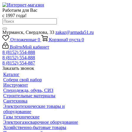
Работаем для Вас
с 1997 года!
Мурманск, Свердлова, 33
zakaz@armada51.ru
Отложенные
0
Корзина
0
пуста
0
Войти
Мой кабинет
8 (8152) 554-888
8 (8152) 554-888
8 (8152) 554-887
Заказать звонок
Каталог
Собери свой набор
Инструмент
Спецодежда, обувь, СИЗ
Строительные материалы
Сантехника
Электротехнические товары и
оборудование
Газы технические
Электрогазосварочное оборудование
Хозяйственно-бытовые товары