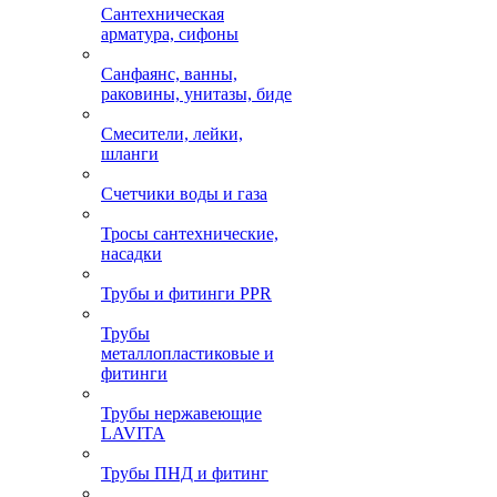
Сантехническая
арматура, сифоны
Санфаянс, ванны,
раковины, унитазы, биде
Смесители, лейки,
шланги
Счетчики воды и газа
Тросы сантехнические,
насадки
Трубы и фитинги PPR
Трубы
металлопластиковые и
фитинги
Трубы нержавеющие
LAVITA
Трубы ПНД и фитинг