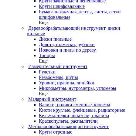
Круги зачистные и лепестковые
Круги шлифовальные
Бумага наждачная, ленты, листы, сетки
шлифовальные
Еще
Деревообрабатывающий инструмент, диски
пильные
Диски пильные
Долота, стамески, рубанки
Ножовки и пилы по дереву
Топоры
Еще
Измерительный инструмент
Рулетки
Резьбомеры, щупы
Уровни, правила, линейки
Микрометры, нутрометры, угломеры
Еще
Малярный инструмент
Валики, ролики сменные, кюветы
Кисти круглые, флейцевые, радиаторные
Кельмы, терки, шпатели, правила
Краскопульты, распылители
Металлообрабатывающий инструмент
Круги отрезные