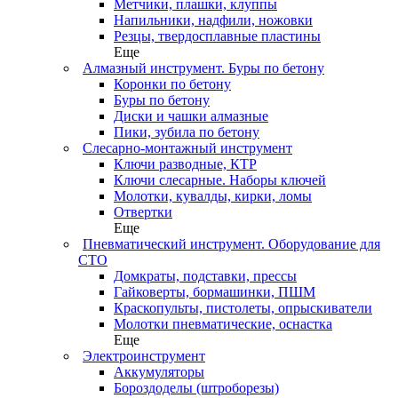
Метчики, плашки, клуппы
Напильники, надфили, ножовки
Резцы, твердосплавные пластины
Еще
Алмазный инструмент. Буры по бетону
Коронки по бетону
Буры по бетону
Диски и чашки алмазные
Пики, зубила по бетону
Слесарно-монтажный инструмент
Ключи разводные, КТР
Ключи слесарные. Наборы ключей
Молотки, кувалды, кирки, ломы
Отвертки
Еще
Пневматический инструмент. Оборудование для
СТО
Домкраты, подставки, прессы
Гайковерты, бормашинки, ПШМ
Краскопульты, пистолеты, опрыскиватели
Молотки пневматические, оснастка
Еще
Электроинструмент
Аккумуляторы
Бороздоделы (штроборезы)