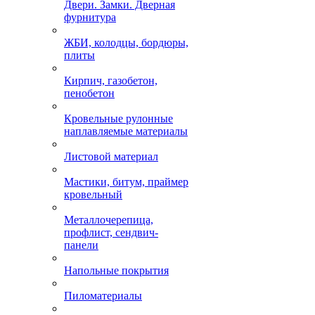
Двери. Замки. Дверная
фурнитура
ЖБИ, колодцы, бордюры,
плиты
Кирпич, газобетон,
пенобетон
Кровельные рулонные
наплавляемые материалы
Листовой материал
Мастики, битум, праймер
кровельный
Металлочерепица,
профлист, сендвич-
панели
Напольные покрытия
Пиломатериалы