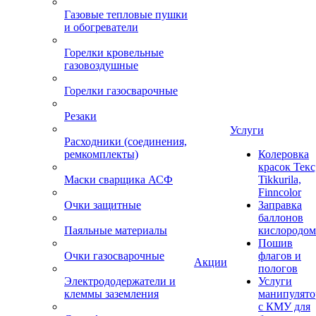
Газовые тепловые пушки
и обогреватели
Горелки кровельные
газовоздушные
Горелки газосварочные
Резаки
Услуги
Расходники (соединения,
ремкомплекты)
Колеровка
красок Текс
Маски сварщика АСФ
Tikkurila,
Finncolor
Очки защитные
Заправка
баллонов
Паяльные материалы
кислородом
Пошив
Очки газосварочные
флагов и
Акции
пологов
Электрододержатели и
Услуги
клеммы заземления
манипулято
с КМУ для