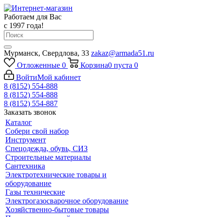
Работаем для Вас
с 1997 года!
Мурманск, Свердлова, 33
zakaz@armada51.ru
Отложенные
0
Корзина
0
пуста
0
Войти
Мой кабинет
8 (8152) 554-888
8 (8152) 554-888
8 (8152) 554-887
Заказать звонок
Каталог
Собери свой набор
Инструмент
Спецодежда, обувь, СИЗ
Строительные материалы
Сантехника
Электротехнические товары и
оборудование
Газы технические
Электрогазосварочное оборудование
Хозяйственно-бытовые товары