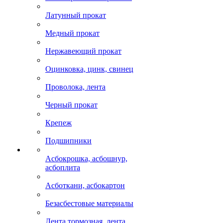
Латунный прокат
Медный прокат
Нержавеющий прокат
Оцинковка, цинк, свинец
Проволока, лента
Черный прокат
Крепеж
Подшипники
Асбокрошка, асбошнур,
асбоплита
Асботкани, асбокартон
Безасбестовые материалы
Лента тормозная, лента