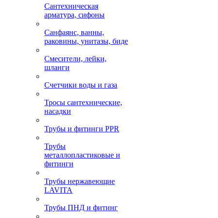
Сантехническая
арматура, сифоны
Санфаянс, ванны,
раковины, унитазы, биде
Смесители, лейки,
шланги
Счетчики воды и газа
Тросы сантехнические,
насадки
Трубы и фитинги PPR
Трубы
металлопластиковые и
фитинги
Трубы нержавеющие
LAVITA
Трубы ПНД и фитинг