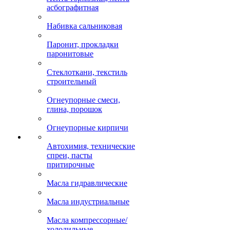
асбографитная
Набивка сальниковая
Паронит, прокладки
паронитовые
Стеклоткани, текстиль
строительный
Огнеупорные смеси,
глина, порошок
Огнеупорные кирпичи
Автохимия, технические
спреи, пасты
притирочные
Масла гидравлические
Масла индустриальные
Масла компрессорные/
холодильные