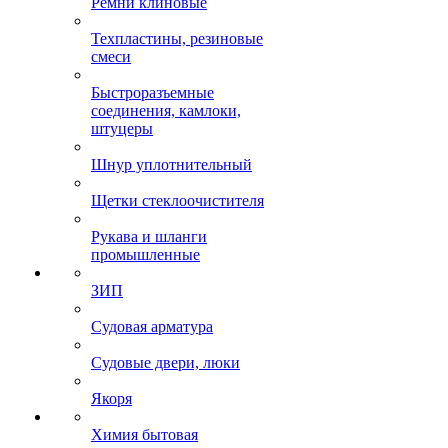
Ремни клиновые
Техпластины, резиновые
смеси
Быстроразъемные
соединения, камлоки,
штуцеры
Шнур уплотнительный
Щетки стеклоочистителя
Рукава и шланги
промышленные
ЗИП
Судовая арматура
Судовые двери, люки
Якоря
Химия бытовая