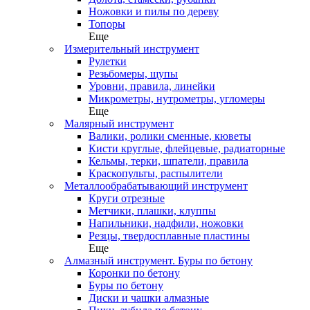
Ножовки и пилы по дереву
Топоры
Еще
Измерительный инструмент
Рулетки
Резьбомеры, щупы
Уровни, правила, линейки
Микрометры, нутрометры, угломеры
Еще
Малярный инструмент
Валики, ролики сменные, кюветы
Кисти круглые, флейцевые, радиаторные
Кельмы, терки, шпатели, правила
Краскопульты, распылители
Металлообрабатывающий инструмент
Круги отрезные
Метчики, плашки, клуппы
Напильники, надфили, ножовки
Резцы, твердосплавные пластины
Еще
Алмазный инструмент. Буры по бетону
Коронки по бетону
Буры по бетону
Диски и чашки алмазные