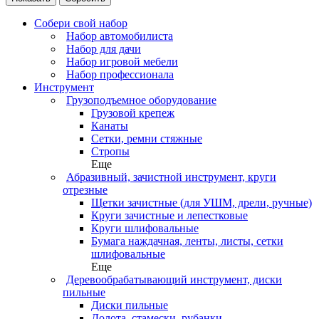
Собери свой набор
Набор автомобилиста
Набор для дачи
Набор игровой мебели
Набор профессионала
Инструмент
Грузоподъемное оборудование
Грузовой крепеж
Канаты
Сетки, ремни стяжные
Стропы
Еще
Абразивный, зачистной инструмент, круги
отрезные
Щетки зачистные (для УШМ, дрели, ручные)
Круги зачистные и лепестковые
Круги шлифовальные
Бумага наждачная, ленты, листы, сетки
шлифовальные
Еще
Деревообрабатывающий инструмент, диски
пильные
Диски пильные
Долота, стамески, рубанки