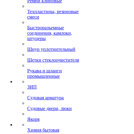
Ремни клиновые
Техпластины, резиновые
смеси
Быстроразъемные
соединения, камлоки,
штуцеры
Шнур уплотнительный
Щетки стеклоочистителя
Рукава и шланги
промышленные
ЗИП
Судовая арматура
Судовые двери, люки
Якоря
Химия бытовая