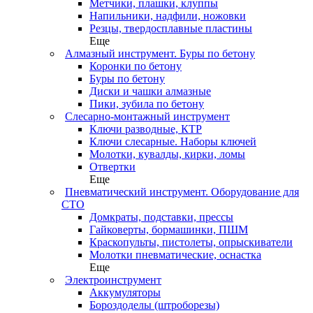
Метчики, плашки, клуппы
Напильники, надфили, ножовки
Резцы, твердосплавные пластины
Еще
Алмазный инструмент. Буры по бетону
Коронки по бетону
Буры по бетону
Диски и чашки алмазные
Пики, зубила по бетону
Слесарно-монтажный инструмент
Ключи разводные, КТР
Ключи слесарные. Наборы ключей
Молотки, кувалды, кирки, ломы
Отвертки
Еще
Пневматический инструмент. Оборудование для
СТО
Домкраты, подставки, прессы
Гайковерты, бормашинки, ПШМ
Краскопульты, пистолеты, опрыскиватели
Молотки пневматические, оснастка
Еще
Электроинструмент
Аккумуляторы
Бороздоделы (штроборезы)