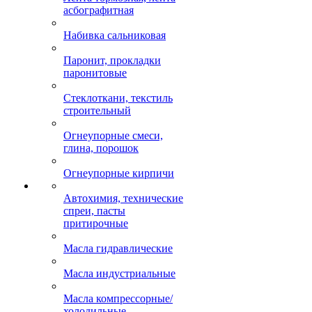
асбографитная
Набивка сальниковая
Паронит, прокладки
паронитовые
Стеклоткани, текстиль
строительный
Огнеупорные смеси,
глина, порошок
Огнеупорные кирпичи
Автохимия, технические
спреи, пасты
притирочные
Масла гидравлические
Масла индустриальные
Масла компрессорные/
холодильные