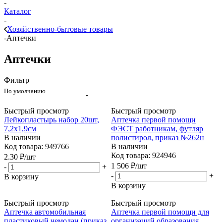
-
Каталог
-
Хозяйственно-бытовые товары
-
Аптечки
Аптечки
Фильтр
По умолчанию
Быстрый просмотр
Быстрый просмотр
Лейкопластырь набор 20шт,
Аптечка первой помощи
7,2х1,9см
ФЭСТ работникам, футляр
В наличии
полистирол, приказ №262н
Код товара: 949766
В наличии
Код товара: 924946
2.30
₽
/шт
1 506
₽
/шт
-
+
-
+
В корзину
В корзину
Быстрый просмотр
Быстрый просмотр
Аптечка автомобильная
Аптечка первой помощи для
пластиковый чемодан (приказ
организаций образования