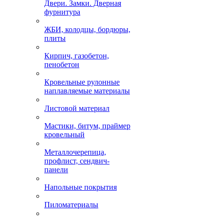
Двери. Замки. Дверная
фурнитура
ЖБИ, колодцы, бордюры,
плиты
Кирпич, газобетон,
пенобетон
Кровельные рулонные
наплавляемые материалы
Листовой материал
Мастики, битум, праймер
кровельный
Металлочерепица,
профлист, сендвич-
панели
Напольные покрытия
Пиломатериалы