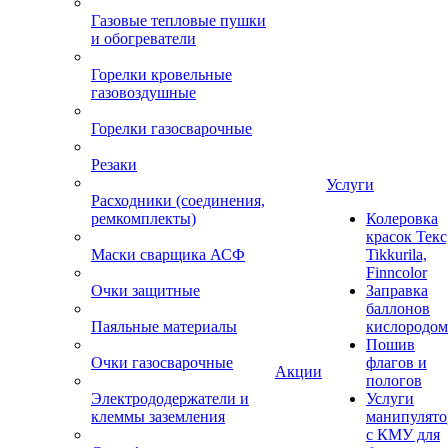
Газовые тепловые пушки
и обогреватели
Горелки кровельные
газовоздушные
Горелки газосварочные
Резаки
Услуги
Расходники (соединения,
ремкомплекты)
Колеровка
красок Текс
Маски сварщика АСФ
Tikkurila,
Finncolor
Очки защитные
Заправка
баллонов
Паяльные материалы
кислородом
Пошив
Очки газосварочные
флагов и
Акции
пологов
Электрододержатели и
Услуги
клеммы заземления
манипулято
с КМУ для