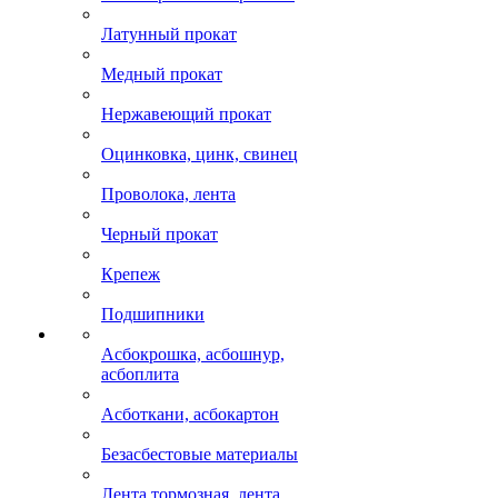
Латунный прокат
Медный прокат
Нержавеющий прокат
Оцинковка, цинк, свинец
Проволока, лента
Черный прокат
Крепеж
Подшипники
Асбокрошка, асбошнур,
асбоплита
Асботкани, асбокартон
Безасбестовые материалы
Лента тормозная, лента