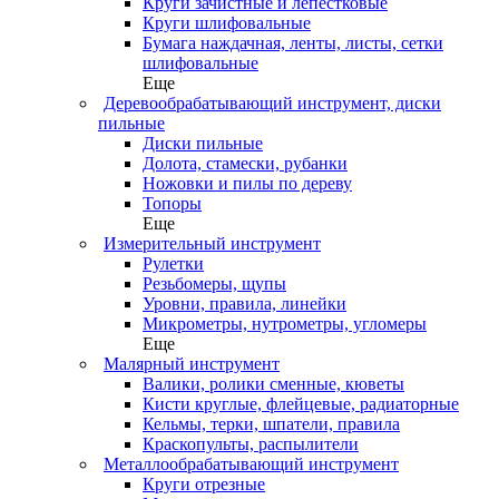
Круги зачистные и лепестковые
Круги шлифовальные
Бумага наждачная, ленты, листы, сетки
шлифовальные
Еще
Деревообрабатывающий инструмент, диски
пильные
Диски пильные
Долота, стамески, рубанки
Ножовки и пилы по дереву
Топоры
Еще
Измерительный инструмент
Рулетки
Резьбомеры, щупы
Уровни, правила, линейки
Микрометры, нутрометры, угломеры
Еще
Малярный инструмент
Валики, ролики сменные, кюветы
Кисти круглые, флейцевые, радиаторные
Кельмы, терки, шпатели, правила
Краскопульты, распылители
Металлообрабатывающий инструмент
Круги отрезные