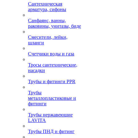
Сантехническая
арматура, сифоны
Санфаянс, ванны,
раковины, унитазы, биде
Смесители, лейки,
шланги
Счетчики воды и газа
Тросы сантехнические,
насадки
Трубы и фитинги PPR
Трубы
металлопластиковые и
фитинги
Трубы нержавеющие
LAVITA
Трубы ПНД и фитинг