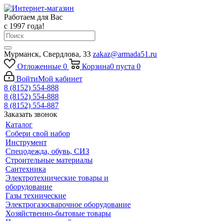
Работаем для Вас
с 1997 года!
Мурманск, Свердлова, 33
zakaz@armada51.ru
Отложенные
0
Корзина
0
пуста
0
Войти
Мой кабинет
8 (8152) 554-888
8 (8152) 554-888
8 (8152) 554-887
Заказать звонок
Каталог
Собери свой набор
Инструмент
Спецодежда, обувь, СИЗ
Строительные материалы
Сантехника
Электротехнические товары и
оборудование
Газы технические
Электрогазосварочное оборудование
Хозяйственно-бытовые товары