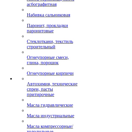
асбографитная
Набивка сальниковая
Паронит, прокладки
паронитовые
Стеклоткани, текстиль
строительный
Огнеупорные смеси,
глина, порошок
Огнеупорные кирпичи
Автохимия, технические
спреи, пасты
притирочные
Масла гидравлические
Масла индустриальные
Масла компрессорные/
холодильные