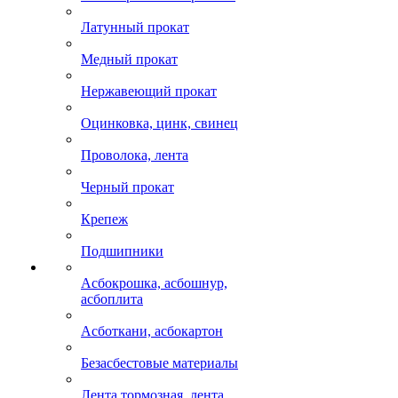
Латунный прокат
Медный прокат
Нержавеющий прокат
Оцинковка, цинк, свинец
Проволока, лента
Черный прокат
Крепеж
Подшипники
Асбокрошка, асбошнур,
асбоплита
Асботкани, асбокартон
Безасбестовые материалы
Лента тормозная, лента