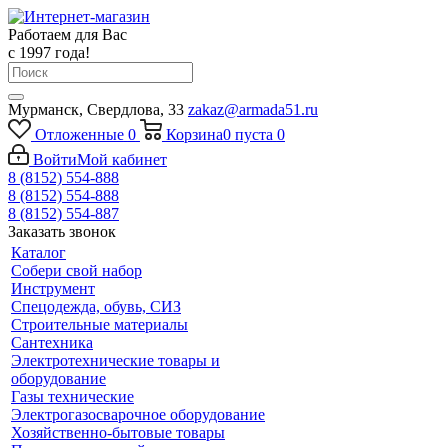
Работаем для Вас
с 1997 года!
Мурманск, Свердлова, 33
zakaz@armada51.ru
Отложенные
0
Корзина
0
пуста
0
Войти
Мой кабинет
8 (8152) 554-888
8 (8152) 554-888
8 (8152) 554-887
Заказать звонок
Каталог
Собери свой набор
Инструмент
Спецодежда, обувь, СИЗ
Строительные материалы
Сантехника
Электротехнические товары и
оборудование
Газы технические
Электрогазосварочное оборудование
Хозяйственно-бытовые товары