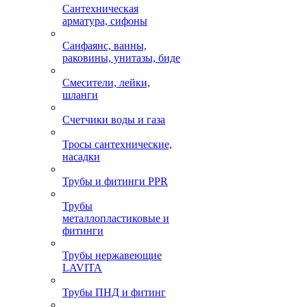
Сантехническая
арматура, сифоны
Санфаянс, ванны,
раковины, унитазы, биде
Смесители, лейки,
шланги
Счетчики воды и газа
Тросы сантехнические,
насадки
Трубы и фитинги PPR
Трубы
металлопластиковые и
фитинги
Трубы нержавеющие
LAVITA
Трубы ПНД и фитинг