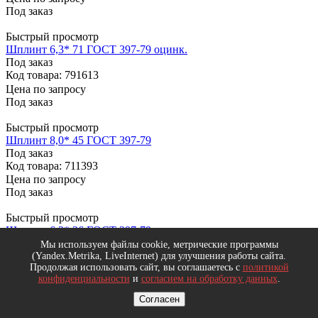
Под заказ
Быстрый просмотр
Шплинт 6,3* 71 ГОСТ 397-79 оцинк.
Под заказ
Код товара: 791613
Цена по запросу
Под заказ
Быстрый просмотр
Шплинт 8,0* 45 ГОСТ 397-79
Под заказ
Код товара: 711393
Цена по запросу
Под заказ
Быстрый просмотр
Шплинт 6,3* 36 ГОСТ 397-79
Под заказ
Мы используем файлы cookie, метрические программы
Код товара: 711390
(Yandex.Metrika, LiveInternet) для улучшения работы сайта.
Продолжая использовать сайт, вы соглашаетесь с
политикой
Цена по запросу
конфиденциальности
и
согласием на обработку данных
.
Под заказ
Согласен
Быстрый просмотр