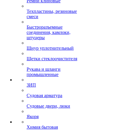
Ремни клиновые
Техпластины, резиновые
смеси
Быстроразъемные
соединения, камлоки,
штуцеры
Шнур уплотнительный
Щетки стеклоочистителя
Рукава и шланги
промышленные
ЗИП
Судовая арматура
Судовые двери, люки
Якоря
Химия бытовая