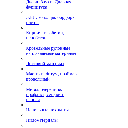
Двери. Замки. Дверная
фурнитура
ЖБИ, колодцы, бордюры,
плиты
Кирпич, газобетон,
пенобетон
Кровельные рулонные
наплавляемые материалы
Листовой материал
Мастики, битум, праймер
кровельный
Металлочерепица,
профлист, сендвич-
панели
Напольные покрытия
Пиломатериалы