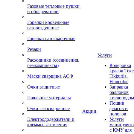
Газовые тепловые пушки
и обогреватели
Горелки кровельные
газовоздушные
Горелки газосварочные
Резаки
Услуги
Расходники (соединения,
ремкомплекты)
Колеровка
красок Текс
Маски сварщика АСФ
Tikkurila,
Finncolor
Очки защитные
Заправка
баллонов
Паяльные материалы
кислородом
Пошив
Очки газосварочные
флагов и
Акции
пологов
Электрододержатели и
Услуги
клеммы заземления
манипулято
с КМУ для