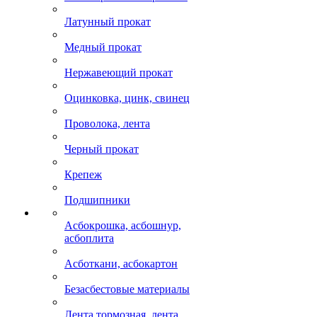
Латунный прокат
Медный прокат
Нержавеющий прокат
Оцинковка, цинк, свинец
Проволока, лента
Черный прокат
Крепеж
Подшипники
Асбокрошка, асбошнур,
асбоплита
Асботкани, асбокартон
Безасбестовые материалы
Лента тормозная, лента