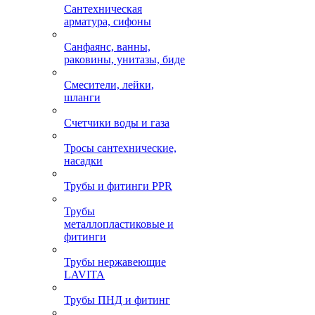
Сантехническая
арматура, сифоны
Санфаянс, ванны,
раковины, унитазы, биде
Смесители, лейки,
шланги
Счетчики воды и газа
Тросы сантехнические,
насадки
Трубы и фитинги PPR
Трубы
металлопластиковые и
фитинги
Трубы нержавеющие
LAVITA
Трубы ПНД и фитинг