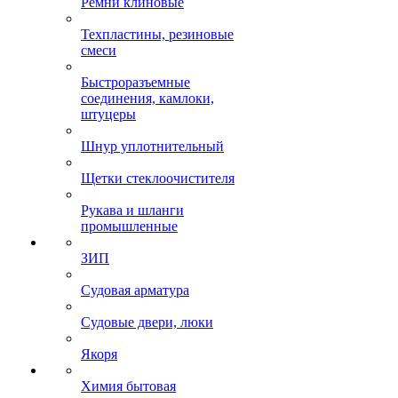
Ремни клиновые
Техпластины, резиновые
смеси
Быстроразъемные
соединения, камлоки,
штуцеры
Шнур уплотнительный
Щетки стеклоочистителя
Рукава и шланги
промышленные
ЗИП
Судовая арматура
Судовые двери, люки
Якоря
Химия бытовая