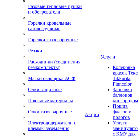
Газовые тепловые пушки
и обогреватели
Горелки кровельные
газовоздушные
Горелки газосварочные
Резаки
Услуги
Расходники (соединения,
ремкомплекты)
Колеровка
красок Текс
Маски сварщика АСФ
Tikkurila,
Finncolor
Очки защитные
Заправка
баллонов
Паяльные материалы
кислородом
Пошив
Очки газосварочные
флагов и
Акции
пологов
Электрододержатели и
Услуги
клеммы заземления
манипулято
с КМУ для