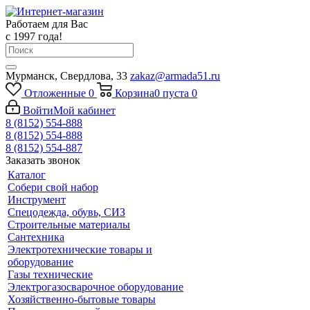
Работаем для Вас
с 1997 года!
Мурманск, Свердлова, 33
zakaz@armada51.ru
Отложенные
0
Корзина
0
пуста
0
Войти
Мой кабинет
8 (8152) 554-888
8 (8152) 554-888
8 (8152) 554-887
Заказать звонок
Каталог
Собери свой набор
Инструмент
Спецодежда, обувь, СИЗ
Строительные материалы
Сантехника
Электротехнические товары и
оборудование
Газы технические
Электрогазосварочное оборудование
Хозяйственно-бытовые товары