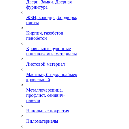
Двери. Замки. Дверная
фурнитура
ЖБИ, колодцы, бордюры,
плиты
Кирпич, газобетон,
пенобетон
Кровельные рулонные
наплавляемые материалы
Листовой материал
Мастики, битум, праймер
кровельный
Металлочерепица,
профлист, сендвич-
панели
Напольные покрытия
Пиломатериалы