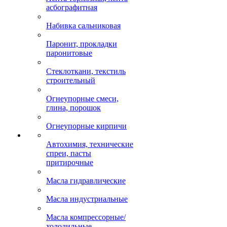
асбографитная
Набивка сальниковая
Паронит, прокладки
паронитовые
Стеклоткани, текстиль
строительный
Огнеупорные смеси,
глина, порошок
Огнеупорные кирпичи
Автохимия, технические
спреи, пасты
притирочные
Масла гидравлические
Масла индустриальные
Масла компрессорные/
холодильные