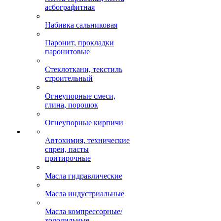
асбографитная
Набивка сальниковая
Паронит, прокладки
паронитовые
Стеклоткани, текстиль
строительный
Огнеупорные смеси,
глина, порошок
Огнеупорные кирпичи
Автохимия, технические
спреи, пасты
притирочные
Масла гидравлические
Масла индустриальные
Масла компрессорные/
холодильные