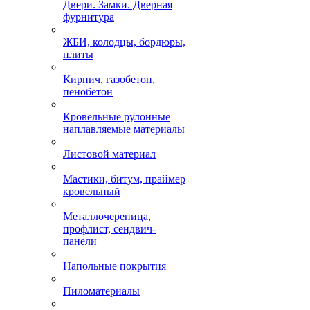
Двери. Замки. Дверная
фурнитура
ЖБИ, колодцы, бордюры,
плиты
Кирпич, газобетон,
пенобетон
Кровельные рулонные
наплавляемые материалы
Листовой материал
Мастики, битум, праймер
кровельный
Металлочерепица,
профлист, сендвич-
панели
Напольные покрытия
Пиломатериалы