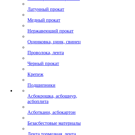
Латунный прокат
Медный прокат
Нержавеющий прокат
Оцинковка, цинк, свинец
Проволока, лента
Черный прокат
Крепеж
Подшипники
Асбокрошка, асбошнур,
асбоплита
Асботкани, асбокартон
Безасбестовые материалы
Лента тормозная, лента