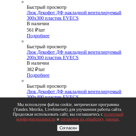
Быстрый просмотр
Люк Декофот ДФ накладной вентилируемый
300х300 пластик EVECS
В наличии
561
₽
/шт
Подробнее
Быстрый просмотр
Люк Декофот ДФ накладной вентилируемый
200х300 пластик EVECS
В наличии
382
₽
/шт
Подробнее
Быстрый просмотр
Люк Декофот ДФ накладной вентилируемый
300х400 пластик EVECS
Под заказ
Мы используем файлы cookie, метрические программы
725
₽
/шт
(Yandex.Metrika, LiveInternet) для улучшения работы сайта.
Продолжая использовать сайт, вы соглашаетесь с
политикой
Подробнее
конфиденциальности
и
согласием на обработку данных
.
Быстрый просмотр
Согласен
Люк ревизионный ЛР фланец 146х196 ручка