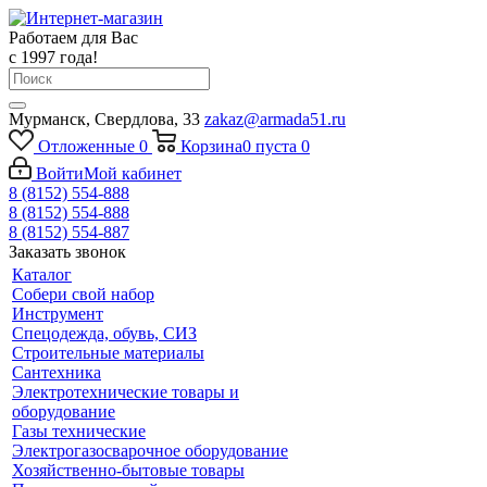
Работаем для Вас
с 1997 года!
Мурманск, Свердлова, 33
zakaz@armada51.ru
Отложенные
0
Корзина
0
пуста
0
Войти
Мой кабинет
8 (8152) 554-888
8 (8152) 554-888
8 (8152) 554-887
Заказать звонок
Каталог
Собери свой набор
Инструмент
Спецодежда, обувь, СИЗ
Строительные материалы
Сантехника
Электротехнические товары и
оборудование
Газы технические
Электрогазосварочное оборудование
Хозяйственно-бытовые товары