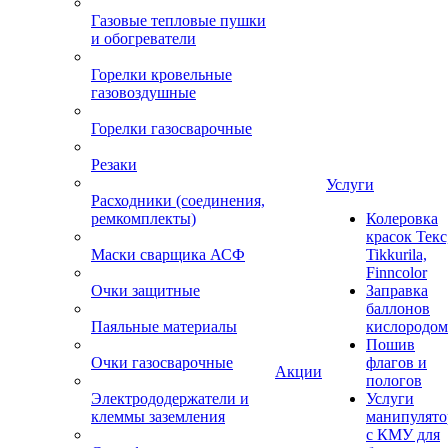
Газовые тепловые пушки
и обогреватели
Горелки кровельные
газовоздушные
Горелки газосварочные
Резаки
Услуги
Расходники (соединения,
ремкомплекты)
Колеровка
красок Текс
Маски сварщика АСФ
Tikkurila,
Finncolor
Очки защитные
Заправка
баллонов
Паяльные материалы
кислородом
Пошив
Очки газосварочные
флагов и
Акции
пологов
Электрододержатели и
Услуги
клеммы заземления
манипулято
с КМУ для