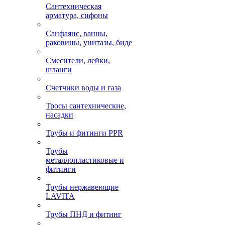
Сантехническая
арматура, сифоны
Санфаянс, ванны,
раковины, унитазы, биде
Смесители, лейки,
шланги
Счетчики воды и газа
Тросы сантехнические,
насадки
Трубы и фитинги PPR
Трубы
металлопластиковые и
фитинги
Трубы нержавеющие
LAVITA
Трубы ПНД и фитинг