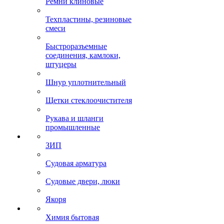
Ремни клиновые
Техпластины, резиновые
смеси
Быстроразъемные
соединения, камлоки,
штуцеры
Шнур уплотнительный
Щетки стеклоочистителя
Рукава и шланги
промышленные
ЗИП
Судовая арматура
Судовые двери, люки
Якоря
Химия бытовая