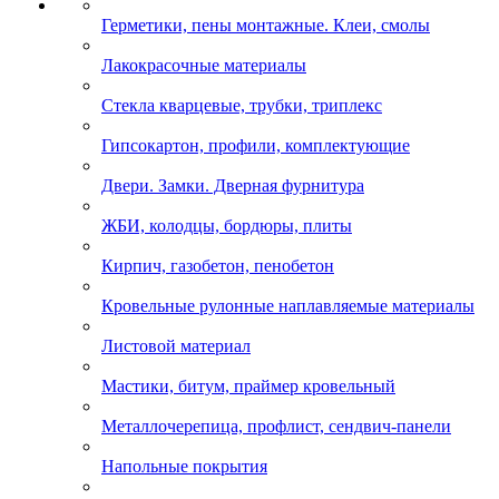
Герметики, пены монтажные. Клеи, смолы
Лакокрасочные материалы
Стекла кварцевые, трубки, триплекс
Гипсокартон, профили, комплектующие
Двери. Замки. Дверная фурнитура
ЖБИ, колодцы, бордюры, плиты
Кирпич, газобетон, пенобетон
Кровельные рулонные наплавляемые материалы
Листовой материал
Мастики, битум, праймер кровельный
Металлочерепица, профлист, сендвич-панели
Напольные покрытия