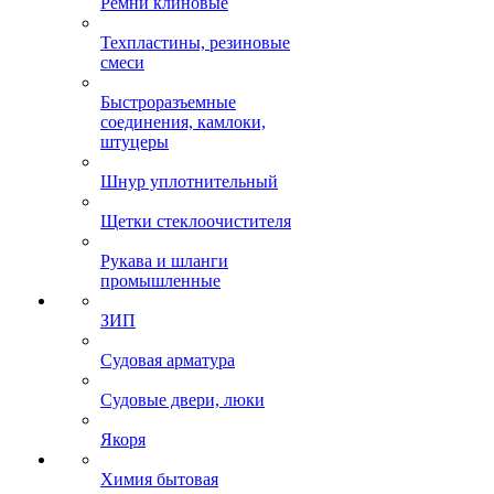
Ремни клиновые
Техпластины, резиновые
смеси
Быстроразъемные
соединения, камлоки,
штуцеры
Шнур уплотнительный
Щетки стеклоочистителя
Рукава и шланги
промышленные
ЗИП
Судовая арматура
Судовые двери, люки
Якоря
Химия бытовая