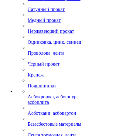
Латунный прокат
Медный прокат
Нержавеющий прокат
Оцинковка, цинк, свинец
Проволока, лента
Черный прокат
Крепеж
Подшипники
Асбокрошка, асбошнур,
асбоплита
Асботкани, асбокартон
Безасбестовые материалы
Лента тормозная, лента