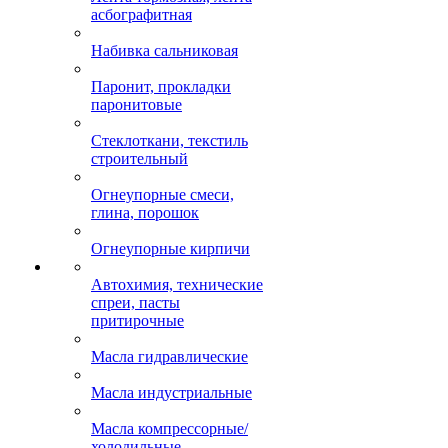
асбографитная
Набивка сальниковая
Паронит, прокладки
паронитовые
Стеклоткани, текстиль
строительный
Огнеупорные смеси,
глина, порошок
Огнеупорные кирпичи
Автохимия, технические
спреи, пасты
притирочные
Масла гидравлические
Масла индустриальные
Масла компрессорные/
холодильные