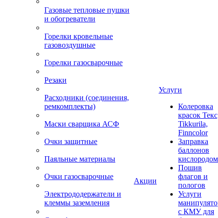
Газовые тепловые пушки
и обогреватели
Горелки кровельные
газовоздушные
Горелки газосварочные
Резаки
Услуги
Расходники (соединения,
ремкомплекты)
Колеровка
красок Текс
Маски сварщика АСФ
Tikkurila,
Finncolor
Очки защитные
Заправка
баллонов
Паяльные материалы
кислородом
Пошив
Очки газосварочные
флагов и
Акции
пологов
Электрододержатели и
Услуги
клеммы заземления
манипулято
с КМУ для