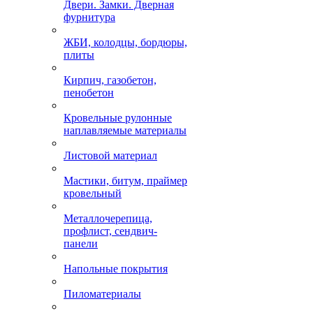
Двери. Замки. Дверная
фурнитура
ЖБИ, колодцы, бордюры,
плиты
Кирпич, газобетон,
пенобетон
Кровельные рулонные
наплавляемые материалы
Листовой материал
Мастики, битум, праймер
кровельный
Металлочерепица,
профлист, сендвич-
панели
Напольные покрытия
Пиломатериалы