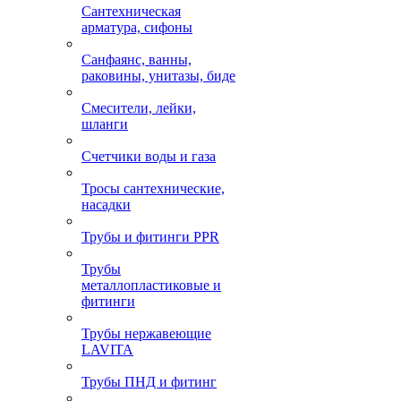
Сантехническая
арматура, сифоны
Санфаянс, ванны,
раковины, унитазы, биде
Смесители, лейки,
шланги
Счетчики воды и газа
Тросы сантехнические,
насадки
Трубы и фитинги PPR
Трубы
металлопластиковые и
фитинги
Трубы нержавеющие
LAVITA
Трубы ПНД и фитинг