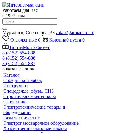
Работаем для Вас
с 1997 года!
Мурманск, Свердлова, 33
zakaz@armada51.ru
Отложенные
0
Корзина
0
пуста
0
Войти
Мой кабинет
8 (8152) 554-888
8 (8152) 554-888
8 (8152) 554-887
Заказать звонок
Каталог
Собери свой набор
Инструмент
Спецодежда, обувь, СИЗ
Строительные материалы
Сантехника
Электротехнические товары и
оборудование
Газы технические
Электрогазосварочное оборудование
Хозяйственно-бытовые товары