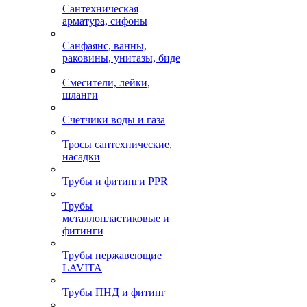
Сантехническая
арматура, сифоны
Санфаянс, ванны,
раковины, унитазы, биде
Смесители, лейки,
шланги
Счетчики воды и газа
Тросы сантехнические,
насадки
Трубы и фитинги PPR
Трубы
металлопластиковые и
фитинги
Трубы нержавеющие
LAVITA
Трубы ПНД и фитинг