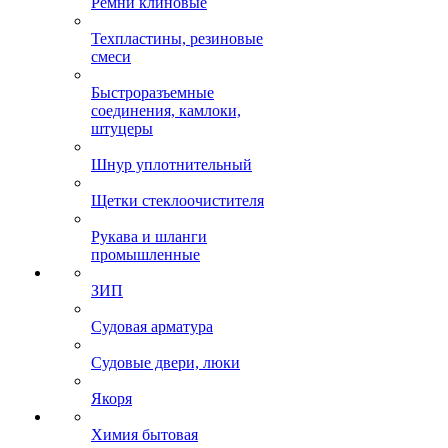
Ремни клиновые
Техпластины, резиновые
смеси
Быстроразъемные
соединения, камлоки,
штуцеры
Шнур уплотнительный
Щетки стеклоочистителя
Рукава и шланги
промышленные
ЗИП
Судовая арматура
Судовые двери, люки
Якоря
Химия бытовая