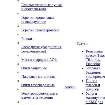
Газовые тепловые пушки
и обогреватели
Горелки кровельные
газовоздушные
Горелки газосварочные
Резаки
Услуги
Расходники (соединения,
ремкомплекты)
Колеровка
красок Текс
Маски сварщика АСФ
Tikkurila,
Finncolor
Очки защитные
Заправка
баллонов
Паяльные материалы
кислородом
Пошив
Очки газосварочные
флагов и
Акции
пологов
Электрододержатели и
Услуги
клеммы заземления
манипулято
с КМУ для