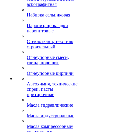
асбографитная
Набивка сальниковая
Паронит, прокладки
паронитовые
Стеклоткани, текстиль
строительный
Огнеупорные смеси,
глина, порошок
Огнеупорные кирпичи
Автохимия, технические
спреи, пасты
притирочные
Масла гидравлические
Масла индустриальные
Масла компрессорные/
холодильные