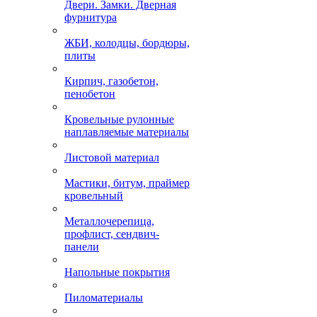
Двери. Замки. Дверная
фурнитура
ЖБИ, колодцы, бордюры,
плиты
Кирпич, газобетон,
пенобетон
Кровельные рулонные
наплавляемые материалы
Листовой материал
Мастики, битум, праймер
кровельный
Металлочерепица,
профлист, сендвич-
панели
Напольные покрытия
Пиломатериалы