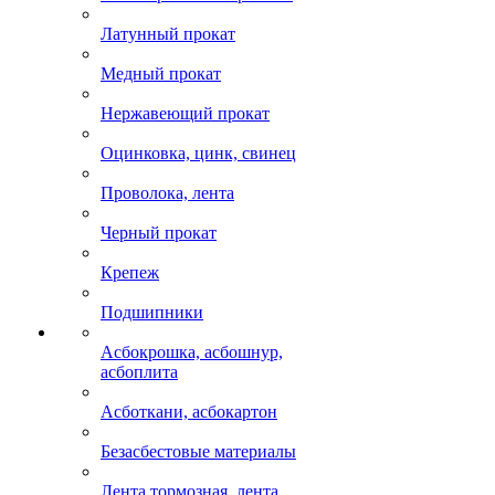
Латунный прокат
Медный прокат
Нержавеющий прокат
Оцинковка, цинк, свинец
Проволока, лента
Черный прокат
Крепеж
Подшипники
Асбокрошка, асбошнур,
асбоплита
Асботкани, асбокартон
Безасбестовые материалы
Лента тормозная, лента