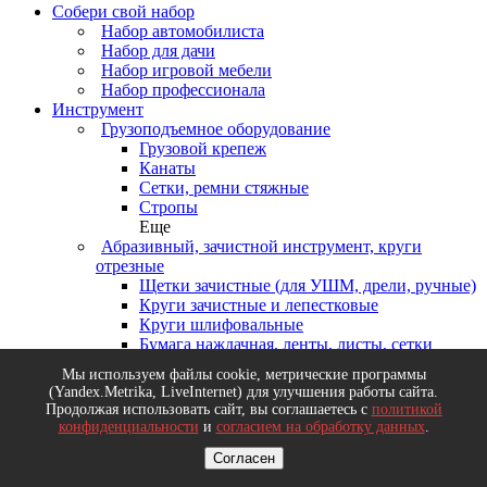
Собери свой набор
Набор автомобилиста
Набор для дачи
Набор игровой мебели
Набор профессионала
Инструмент
Грузоподъемное оборудование
Грузовой крепеж
Канаты
Сетки, ремни стяжные
Стропы
Еще
Абразивный, зачистной инструмент, круги
отрезные
Щетки зачистные (для УШМ, дрели, ручные)
Круги зачистные и лепестковые
Круги шлифовальные
Бумага наждачная, ленты, листы, сетки
шлифовальные
Мы используем файлы cookie, метрические программы
Еще
(Yandex.Metrika, LiveInternet) для улучшения работы сайта.
Деревообрабатывающий инструмент, диски
Продолжая использовать сайт, вы соглашаетесь с
политикой
пильные
конфиденциальности
и
согласием на обработку данных
.
Диски пильные
Согласен
Долота, стамески, рубанки
Ножовки и пилы по дереву