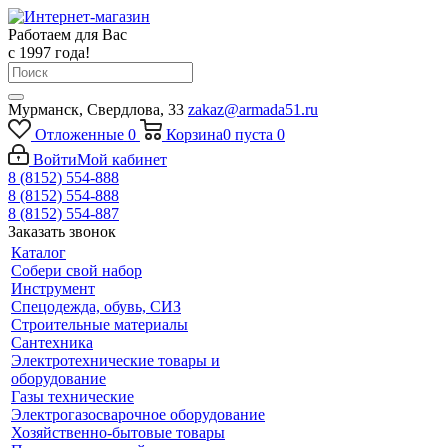
Работаем для Вас
с 1997 года!
Мурманск, Свердлова, 33
zakaz@armada51.ru
Отложенные
0
Корзина
0
пуста
0
Войти
Мой кабинет
8 (8152) 554-888
8 (8152) 554-888
8 (8152) 554-887
Заказать звонок
Каталог
Собери свой набор
Инструмент
Спецодежда, обувь, СИЗ
Строительные материалы
Сантехника
Электротехнические товары и
оборудование
Газы технические
Электрогазосварочное оборудование
Хозяйственно-бытовые товары