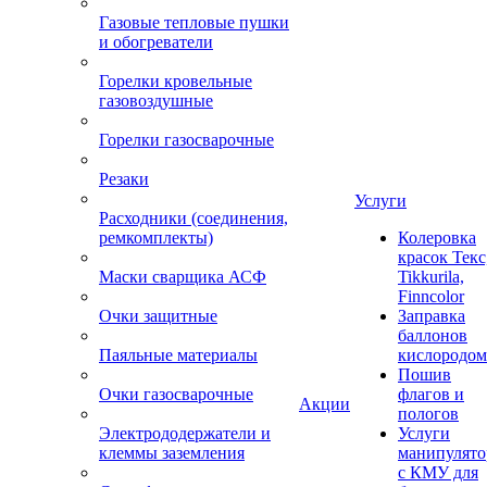
Газовые тепловые пушки
и обогреватели
Горелки кровельные
газовоздушные
Горелки газосварочные
Резаки
Услуги
Расходники (соединения,
ремкомплекты)
Колеровка
красок Текс
Маски сварщика АСФ
Tikkurila,
Finncolor
Очки защитные
Заправка
баллонов
Паяльные материалы
кислородом
Пошив
Очки газосварочные
флагов и
Акции
пологов
Электрододержатели и
Услуги
клеммы заземления
манипулято
с КМУ для