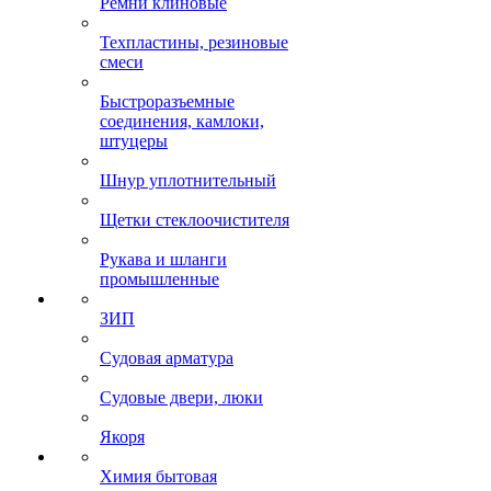
Ремни клиновые
Техпластины, резиновые
смеси
Быстроразъемные
соединения, камлоки,
штуцеры
Шнур уплотнительный
Щетки стеклоочистителя
Рукава и шланги
промышленные
ЗИП
Судовая арматура
Судовые двери, люки
Якоря
Химия бытовая