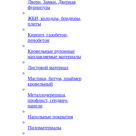
Двери. Замки. Дверная
фурнитура
ЖБИ, колодцы, бордюры,
плиты
Кирпич, газобетон,
пенобетон
Кровельные рулонные
наплавляемые материалы
Листовой материал
Мастики, битум, праймер
кровельный
Металлочерепица,
профлист, сендвич-
панели
Напольные покрытия
Пиломатериалы