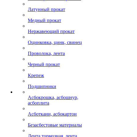
Латунный прокат
Медный прокат
Нержавеющий прокат
Оцинковка, цинк, свинец
Проволока, лента
Черный прокат
Крепеж
Подшипники
Асбокрошка, асбошнур,
асбоплита
Асботкани, асбокартон
Безасбестовые материалы
Лента тормозная, лента