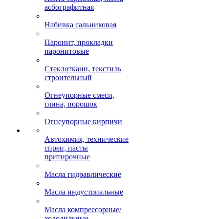
асбографитная
Набивка сальниковая
Паронит, прокладки
паронитовые
Стеклоткани, текстиль
строительный
Огнеупорные смеси,
глина, порошок
Огнеупорные кирпичи
Автохимия, технические
спреи, пасты
притирочные
Масла гидравлические
Масла индустриальные
Масла компрессорные/
холодильные