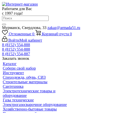
Работаем для Вас
с 1997 года!
Мурманск, Свердлова, 33
zakaz@armada51.ru
Отложенные
0
Корзина
0
пуста
0
Войти
Мой кабинет
8 (8152) 554-888
8 (8152) 554-888
8 (8152) 554-887
Заказать звонок
Каталог
Собери свой набор
Инструмент
Спецодежда, обувь, СИЗ
Строительные материалы
Сантехника
Электротехнические товары и
оборудование
Газы технические
Электрогазосварочное оборудование
Хозяйственно-бытовые товары