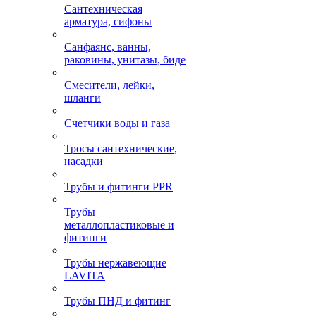
Сантехническая
арматура, сифоны
Санфаянс, ванны,
раковины, унитазы, биде
Смесители, лейки,
шланги
Счетчики воды и газа
Тросы сантехнические,
насадки
Трубы и фитинги PPR
Трубы
металлопластиковые и
фитинги
Трубы нержавеющие
LAVITA
Трубы ПНД и фитинг