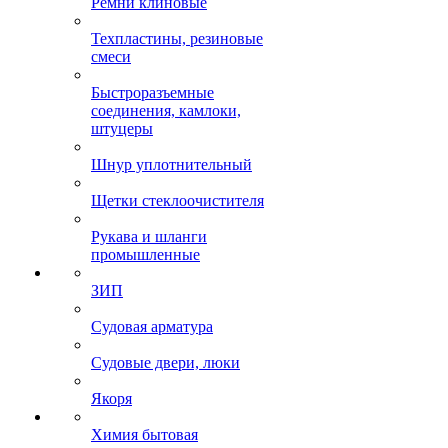
Ремни клиновые
Техпластины, резиновые
смеси
Быстроразъемные
соединения, камлоки,
штуцеры
Шнур уплотнительный
Щетки стеклоочистителя
Рукава и шланги
промышленные
ЗИП
Судовая арматура
Судовые двери, люки
Якоря
Химия бытовая