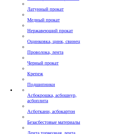
Латунный прокат
Медный прокат
Нержавеющий прокат
Оцинковка, цинк, свинец
Проволока, лента
Черный прокат
Крепеж
Подшипники
Асбокрошка, асбошнур,
асбоплита
Асботкани, асбокартон
Безасбестовые материалы
Лента тормозная, лента