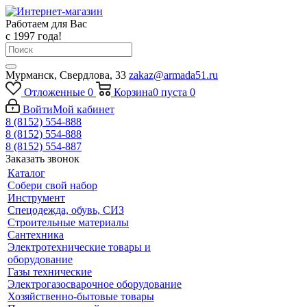
Работаем для Вас
с 1997 года!
Мурманск, Свердлова, 33
zakaz@armada51.ru
Отложенные
0
Корзина
0
пуста
0
Войти
Мой кабинет
8 (8152) 554-888
8 (8152) 554-888
8 (8152) 554-887
Заказать звонок
Каталог
Собери свой набор
Инструмент
Спецодежда, обувь, СИЗ
Строительные материалы
Сантехника
Электротехнические товары и
оборудование
Газы технические
Электрогазосварочное оборудование
Хозяйственно-бытовые товары