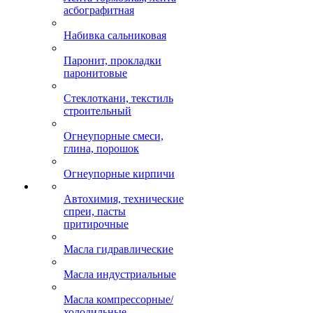
асбографитная
Набивка сальниковая
Паронит, прокладки
паронитовые
Стеклоткани, текстиль
строительный
Огнеупорные смеси,
глина, порошок
Огнеупорные кирпичи
Автохимия, технические
спреи, пасты
притирочные
Масла гидравлические
Масла индустриальные
Масла компрессорные/
холодильные