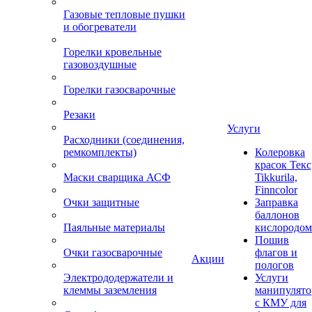
Газовые тепловые пушки
и обогреватели
Горелки кровельные
газовоздушные
Горелки газосварочные
Резаки
Услуги
Расходники (соединения,
ремкомплекты)
Колеровка
красок Текс
Маски сварщика АСФ
Tikkurila,
Finncolor
Очки защитные
Заправка
баллонов
Паяльные материалы
кислородом
Пошив
Очки газосварочные
флагов и
Акции
пологов
Электрододержатели и
Услуги
клеммы заземления
манипулято
с КМУ для