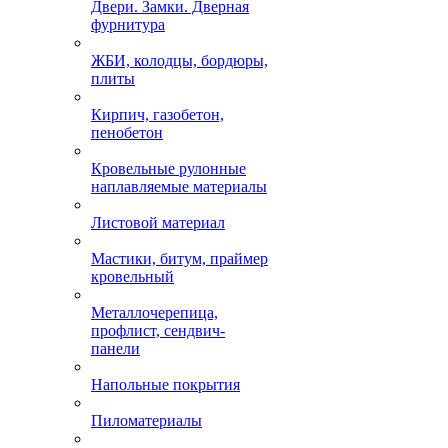
Двери. Замки. Дверная
фурнитура
ЖБИ, колодцы, бордюры,
плиты
Кирпич, газобетон,
пенобетон
Кровельные рулонные
наплавляемые материалы
Листовой материал
Мастики, битум, праймер
кровельный
Металлочерепица,
профлист, сендвич-
панели
Напольные покрытия
Пиломатериалы