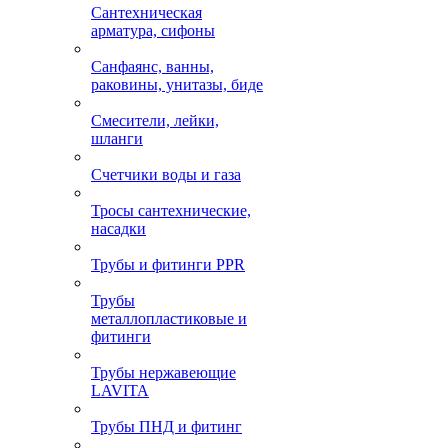
Сантехническая
арматура, сифоны
Санфаянс, ванны,
раковины, унитазы, биде
Смесители, лейки,
шланги
Счетчики воды и газа
Тросы сантехнические,
насадки
Трубы и фитинги PPR
Трубы
металлопластиковые и
фитинги
Трубы нержавеющие
LAVITA
Трубы ПНД и фитинг