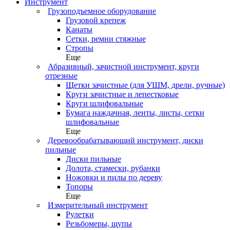
Инструмент
Грузоподъемное оборудование
Грузовой крепеж
Канаты
Сетки, ремни стяжные
Стропы
Еще
Абразивный, зачистной инструмент, круги
отрезные
Щетки зачистные (для УШМ, дрели, ручные)
Круги зачистные и лепестковые
Круги шлифовальные
Бумага наждачная, ленты, листы, сетки
шлифовальные
Еще
Деревообрабатывающий инструмент, диски
пильные
Диски пильные
Долота, стамески, рубанки
Ножовки и пилы по дереву
Топоры
Еще
Измерительный инструмент
Рулетки
Резьбомеры, щупы