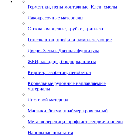
Герметики, пены монтажные. Клеи, смолы
Лакокрасочные материалы
Стекла кварцевые, трубки, триплекс
Гипсокартон, профили, комплектующие
Двери. Замки. Дверная фурнитура
ЖБИ, колодцы, бордюры, плиты
Кирпич, газобетон, пенобетон
Кровельные рулонные наплавляемые
материалы
Листовой материал
Мастики, битум, праймер кровельный
Металлочерепица, профлист, сендвич-панели
Напольные покрытия