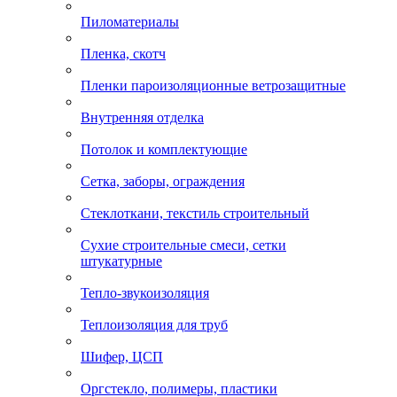
Пиломатериалы
Пленка, скотч
Пленки пароизоляционные ветрозащитные
Внутренняя отделка
Потолок и комплектующие
Сетка, заборы, ограждения
Стеклоткани, текстиль строительный
Сухие строительные смеси, сетки
штукатурные
Тепло-звукоизоляция
Теплоизоляция для труб
Шифер, ЦСП
Оргстекло, полимеры, пластики