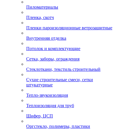
Пиломатериалы
Пленка, скотч
Пленки пароизоляционные ветрозащитные
Внутренняя отделка
Потолок и комплектующие
Сетка, заборы, ограждения
Стеклоткани, текстиль строительный
Сухие строительные смеси, сетки
штукатурные
Тепло-звукоизоляция
Теплоизоляция для труб
Шифер, ЦСП
Оргстекло, полимеры, пластики