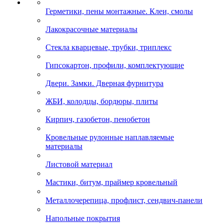
Герметики, пены монтажные. Клеи, смолы
Лакокрасочные материалы
Стекла кварцевые, трубки, триплекс
Гипсокартон, профили, комплектующие
Двери. Замки. Дверная фурнитура
ЖБИ, колодцы, бордюры, плиты
Кирпич, газобетон, пенобетон
Кровельные рулонные наплавляемые
материалы
Листовой материал
Мастики, битум, праймер кровельный
Металлочерепица, профлист, сендвич-панели
Напольные покрытия