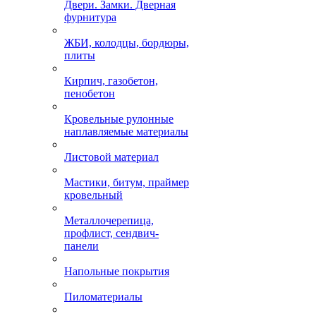
Двери. Замки. Дверная
фурнитура
ЖБИ, колодцы, бордюры,
плиты
Кирпич, газобетон,
пенобетон
Кровельные рулонные
наплавляемые материалы
Листовой материал
Мастики, битум, праймер
кровельный
Металлочерепица,
профлист, сендвич-
панели
Напольные покрытия
Пиломатериалы