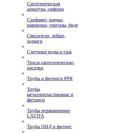
Сантехническая
арматура, сифоны
Санфаянс, ванны,
раковины, унитазы, биде
Смесители, лейки,
шланги
Счетчики воды и газа
Тросы сантехнические,
насадки
Трубы и фитинги PPR
Трубы
металлопластиковые и
фитинги
Трубы нержавеющие
LAVITA
Трубы ПНД и фитинг