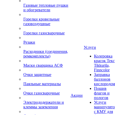
Газовые тепловые пушки
и обогреватели
Горелки кровельные
газовоздушные
Горелки газосварочные
Резаки
Услуги
Расходники (соединения,
ремкомплекты)
Колеровка
красок Текс
Маски сварщика АСФ
Tikkurila,
Finncolor
Очки защитные
Заправка
баллонов
Паяльные материалы
кислородом
Пошив
Очки газосварочные
флагов и
Акции
пологов
Электрододержатели и
Услуги
клеммы заземления
манипулято
с КМУ для