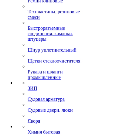
Ремни клиновые
Техпластины, резиновые
смеси
Быстроразъемные
соединения, камлоки,
штуцеры
Шнур уплотнительный
Щетки стеклоочистителя
Рукава и шланги
промышленные
ЗИП
Судовая арматура
Судовые двери, люки
Якоря
Химия бытовая