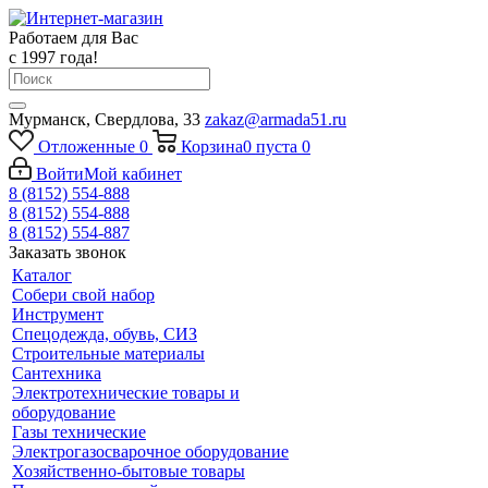
Работаем для Вас
с 1997 года!
Мурманск, Свердлова, 33
zakaz@armada51.ru
Отложенные
0
Корзина
0
пуста
0
Войти
Мой кабинет
8 (8152) 554-888
8 (8152) 554-888
8 (8152) 554-887
Заказать звонок
Каталог
Собери свой набор
Инструмент
Спецодежда, обувь, СИЗ
Строительные материалы
Сантехника
Электротехнические товары и
оборудование
Газы технические
Электрогазосварочное оборудование
Хозяйственно-бытовые товары