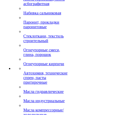
асбографитная
Набивка сальниковая
Паронит, прокладки
паронитовые
Стеклоткани, текстиль
строительный
Огнеупорные смеси,
глина, порошок
Огнеупорные кирпичи
Автохимия, технические
спреи, пасты
притирочные
Масла гидравлические
Масла индустриальные
Масла компрессорные/
холодильные