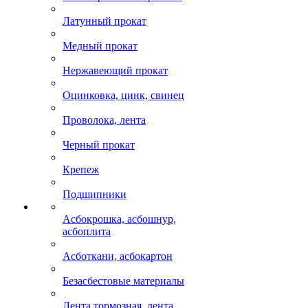
Латунный прокат
Медный прокат
Нержавеющий прокат
Оцинковка, цинк, свинец
Проволока, лента
Черный прокат
Крепеж
Подшипники
Асбокрошка, асбошнур,
асбоплита
Асботкани, асбокартон
Безасбестовые материалы
Лента тормозная, лента