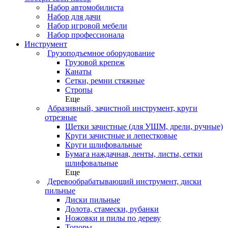
Набор автомобилиста
Набор для дачи
Набор игровой мебели
Набор профессионала
Инструмент
Грузоподъемное оборудование
Грузовой крепеж
Канаты
Сетки, ремни стяжные
Стропы
Еще
Абразивный, зачистной инструмент, круги
отрезные
Щетки зачистные (для УШМ, дрели, ручные)
Круги зачистные и лепестковые
Круги шлифовальные
Бумага наждачная, ленты, листы, сетки
шлифовальные
Еще
Деревообрабатывающий инструмент, диски
пильные
Диски пильные
Долота, стамески, рубанки
Ножовки и пилы по дереву
Топоры