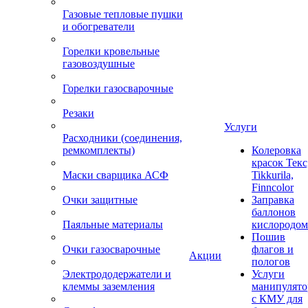
Газовые тепловые пушки
и обогреватели
Горелки кровельные
газовоздушные
Горелки газосварочные
Резаки
Услуги
Расходники (соединения,
ремкомплекты)
Колеровка
красок Текс
Маски сварщика АСФ
Tikkurila,
Finncolor
Очки защитные
Заправка
баллонов
Паяльные материалы
кислородом
Пошив
Очки газосварочные
флагов и
Акции
пологов
Электрододержатели и
Услуги
клеммы заземления
манипулято
с КМУ для