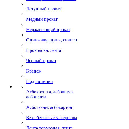
Латунный прокат
Медный прокат
Нержавеющий прокат
Оцинковка, цинк, свинец
Проволока, лента
Черный прокат
Крепеж
Подшипники
Асбокрошка, асбошнур,
асбоплита
Асботкани, асбокартон
Безасбестовые материалы
Лента тормозная, лента