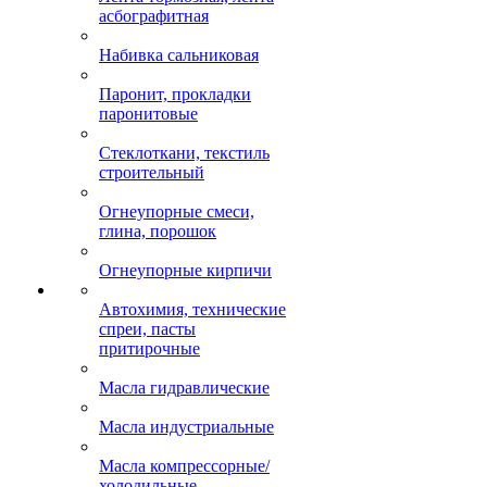
асбографитная
Набивка сальниковая
Паронит, прокладки
паронитовые
Стеклоткани, текстиль
строительный
Огнеупорные смеси,
глина, порошок
Огнеупорные кирпичи
Автохимия, технические
спреи, пасты
притирочные
Масла гидравлические
Масла индустриальные
Масла компрессорные/
холодильные