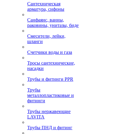
Сантехническая
арматура, сифоны
Санфаянс, ванны,
раковины, унитазы, биде
Смесители, лейки,
шланги
Счетчики воды и газа
Тросы сантехнические,
насадки
Трубы и фитинги PPR
Трубы
металлопластиковые и
фитинги
Трубы нержавеющие
LAVITA
Трубы ПНД и фитинг