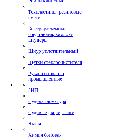
Ремни клиновые
Техпластины, резиновые
смеси
Быстроразъемные
соединения, камлоки,
штуцеры
Шнур уплотнительный
Щетки стеклоочистителя
Рукава и шланги
промышленные
ЗИП
Судовая арматура
Судовые двери, люки
Якоря
Химия бытовая