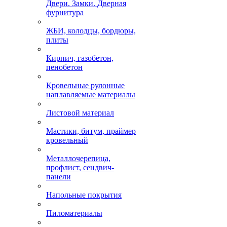
Двери. Замки. Дверная
фурнитура
ЖБИ, колодцы, бордюры,
плиты
Кирпич, газобетон,
пенобетон
Кровельные рулонные
наплавляемые материалы
Листовой материал
Мастики, битум, праймер
кровельный
Металлочерепица,
профлист, сендвич-
панели
Напольные покрытия
Пиломатериалы