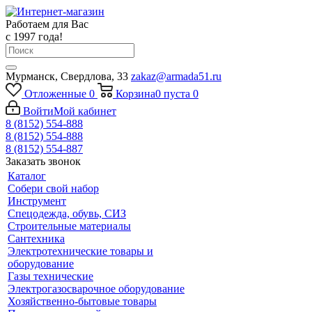
Работаем для Вас
с 1997 года!
Мурманск, Свердлова, 33
zakaz@armada51.ru
Отложенные
0
Корзина
0
пуста
0
Войти
Мой кабинет
8 (8152) 554-888
8 (8152) 554-888
8 (8152) 554-887
Заказать звонок
Каталог
Собери свой набор
Инструмент
Спецодежда, обувь, СИЗ
Строительные материалы
Сантехника
Электротехнические товары и
оборудование
Газы технические
Электрогазосварочное оборудование
Хозяйственно-бытовые товары