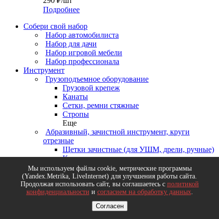
290
₽
/шт
Подробнее
Собери свой набор
Набор автомобилиста
Набор для дачи
Набор игровой мебели
Набор профессионала
Инструмент
Грузоподъемное оборудование
Грузовой крепеж
Канаты
Сетки, ремни стяжные
Стропы
Еще
Абразивный, зачистной инструмент, круги
отрезные
Щетки зачистные (для УШМ, дрели, ручные)
Круги зачистные и лепестковые
Круги шлифовальные
Мы используем файлы cookie, метрические программы
Бумага наждачная, ленты, листы, сетки
(Yandex.Metrika, LiveInternet) для улучшения работы сайта.
Продолжая использовать сайт, вы соглашаетесь с
политикой
шлифовальные
конфиденциальности
и
согласием на обработку данных
.
Еще
Деревообрабатывающий инструмент, диски
Согласен
пильные