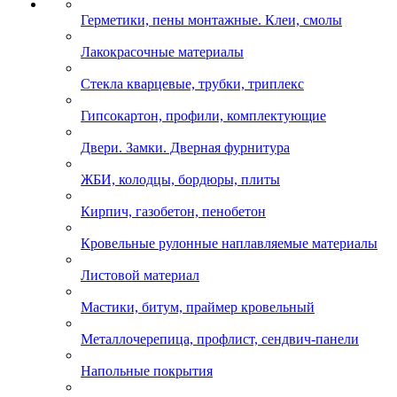
Герметики, пены монтажные. Клеи, смолы
Лакокрасочные материалы
Стекла кварцевые, трубки, триплекс
Гипсокартон, профили, комплектующие
Двери. Замки. Дверная фурнитура
ЖБИ, колодцы, бордюры, плиты
Кирпич, газобетон, пенобетон
Кровельные рулонные наплавляемые материалы
Листовой материал
Мастики, битум, праймер кровельный
Металлочерепица, профлист, сендвич-панели
Напольные покрытия